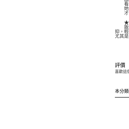
看來
她以
才發
★★
飯糰
抑，輕
尤其是
評價
喜歡這
本分類