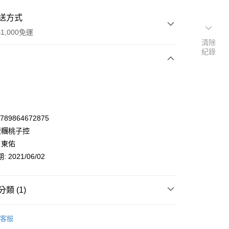
送方式
1,000免運
清除
紀錄
次付款
9789864672875
飯糰桃子控
 東佑
 2021/06/02
類 (1)
y
文學小說
羅曼史/言情小說
華文羅曼史
客服