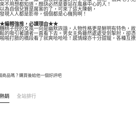
不用想都知道，顏玦必然是要站在風暴中心的人！
為自個兒算是厲害的了，可來了這大陳朝，
現人人都是影帝，個個都是心機狗啊！
編輯強推，必讀理由★★
桃子控的文風一向是幽默詼諧，人物性格更是鮮明有特色，故
鬆的吸引著讀者一直看下去。男女主角雖然處處受到掣肘，卻憑
啪啪打臉的橋段看了就爽哈哈哈！感情線亦十分甜寵，各種互撩
個商品嗎？購買後給他一個好評吧
熱銷
全站排行