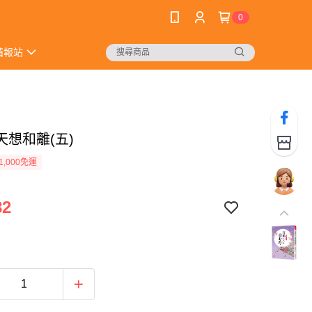
0
情報站
天想和離(五)
1,000免運
82