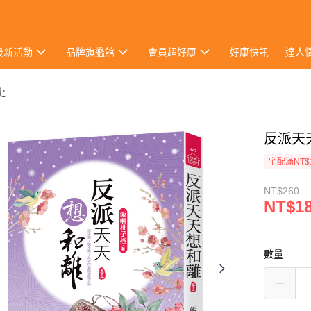
最新活動
品牌旗艦館
會員超好康
好康快訊
達人
史
反派天
宅配滿NT$
NT$260
NT$1
數量