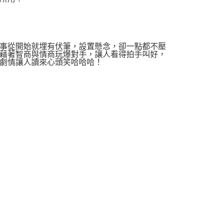
事從開始就埋有伏筆，設置懸念，卻一點都不壓
藉著智商與情商玩爆對手，讓人看得拍手叫好，
劇情讓人讀來心頭笑哈哈哈！