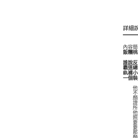
詳細
內容簡
飯糰桃
誰說反
霸道總
紈褲小
一個裝
他二
不想
顏玦
證明
所以
他們
照現
要不
要不
那麼
顏玦