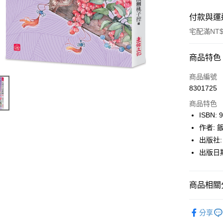
付款與運
宅配滿NT$
付款方式
商品特色
icash Pay
商品編號
8301725
信用卡一
商品特色
數位禮券
ISBN: 
作者: 
LINE Pay
出版社:
Apple Pay
出版日期:
街口支付
商品相關分
悠遊付
Google Pa
博客來
分享