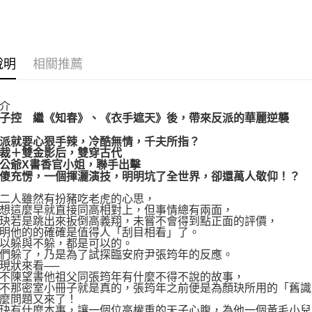
運送方式
博客來商
說明
相關推薦
每筆NT$8
介
子控 繼《知春》、《衣手遮天》後，帶來反派的華麗逆襲
派就要心狠手辣，冷酷無情，千夫所指？
裁＋雙金影后，雙穿古代
公爺X書香官小姐，聯手出擊
傻充愣，一個揮灑演技，明明坑了全世界，卻還萬人敬仰！？
人雖然有扮豬吃老虎的心思，
這麼早就直接同高相對上，但事情總有兩面，
若是跳出來扳倒高義翔，未嘗不會得到點正面的評價，
他的的確確是值得人「刮目相看」了。
躲與不躲，都是可以的。
躲了，乃是為了試探臨安府尹張筠年的反應。
狀來看──
陳望書他祖父同張筠年有什麼不得不說的故事，
那密室小冊子就是真的，張筠年之前便是為顏玦所用的「舊識
問題又來了！
有什麼本事，讓一個位高權重的天子心腹，為他一個黃毛小兒