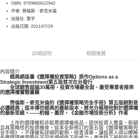
LINE Pay
ISBN: 9789860622942
作者: 勞倫斯．麥克米倫
Apple Pay
出版社: 寰宇
街口支付
出版日期: 2021/07/29
悠遊付
Google Pay
詳細說明
相關推薦
運送方式
內容簡介
博客來商品配送方式
經典絕版書《選擇權投資策略》原作Options as a
每筆NT$80，滿NT$1,000(含以上)免運費
Strategic Investment第五版首次在台發行
全球銷售超過30萬冊，投資市場最全面、最受專業者推崇
的選擇權實戰書籍
勞倫斯‧麥克米倫的《選擇權策略完全手冊》第五版絕對是
必讀經典；這本傳世經典的最新版本，將充分展現他對於選擇權
的最新思維。——約翰‧墨菲，《金融市場技術分析》作者
上市的選擇權和非股票選擇權商品，提供投資人豐富、新穎
且具策略性的投資機會。這本全新修訂的第五版《選擇權策略完
全手冊》，不僅擁有詳細的範例、檢查清單，讓投資人得以瞭解
各種選擇權策略在不同市場條件下的威力，更收錄了最新的市場