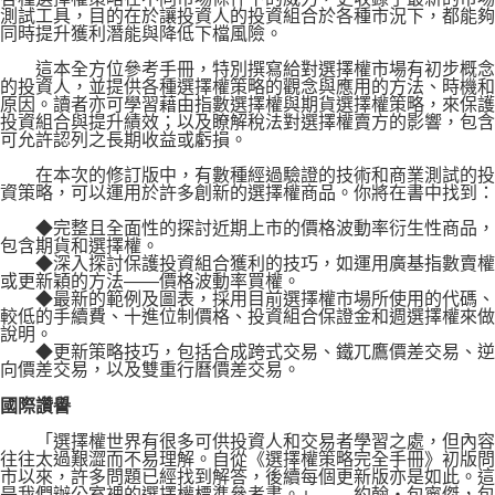
測試工具，目的在於讓投資人的投資組合於各種市況下，都能夠
同時提升獲利潛能與降低下檔風險。
這本全方位參考手冊，特別撰寫給對選擇權市場有初步概念
的投資人，並提供各種選擇權策略的觀念與應用的方法、時機和
原因。讀者亦可學習藉由指數選擇權與期貨選擇權策略，來保護
投資組合與提升績效；以及瞭解稅法對選擇權賣方的影響，包含
可允許認列之長期收益或虧損。
在本次的修訂版中，有數種經過驗證的技術和商業測試的投
資策略，可以運用於許多創新的選擇權商品。你將在書中找到：
◆完整且全面性的探討近期上市的價格波動率衍生性商品，
包含期貨和選擇權。
◆深入探討保護投資組合獲利的技巧，如運用廣基指數賣權
或更新穎的方法——價格波動率買權。
◆最新的範例及圖表，採用目前選擇權市場所使用的代碼、
較低的手續費、十進位制價格、投資組合保證金和週選擇權來做
說明。
◆更新策略技巧，包括合成跨式交易、鐵兀鷹價差交易、逆
向價差交易，以及雙重行曆價差交易。
國際讚譽
「選擇權世界有很多可供投資人和交易者學習之處，但內容
往往太過艱澀而不易理解。自從《選擇權策略完全手冊》初版問
市以來，許多問題已經找到解答，後續每個更新版亦是如此。這
是我們辦公室裡的選擇權標準參考書。」——約翰‧包寧傑，包