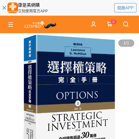
康是美網購
開啟APP
立刻使用官方APP
0
1
/
1