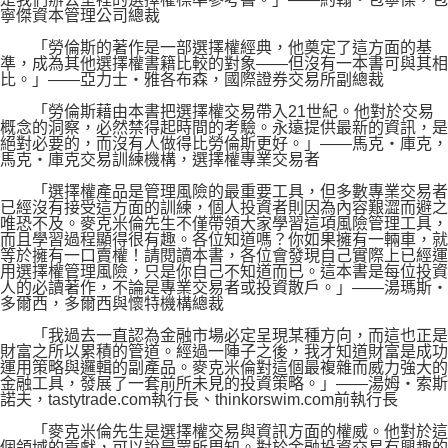
寧傑資本管理公司總裁
「勞倫斯的著作是一部選擇權經典，他奠定了這方面的基
準，成為其他選擇權書籍比較的對象——但沒有一本書可與其相
比。」——亞力士‧雅各布森，國際證券交易所副總裁
「勞倫斯藉由本書把選擇權交易帶入21世紀。他對於交易
概念的洞察，必然禁得起時間的考驗。永遠提供最新的資訊，是
絕對必要的，而沒有人做得比勞倫斯更好。」——馬克‧庫克，
馬克‧庫克交易訓練機構，選擇權專業交易者
「選擇權產品是管理風險的最重要工具，但多數專業交易者
已經沒有接受這方面的訓練，個人投資者則因為內容艱澀而避之
唯恐不及。麥克米倫先生不僅帶領大家學習這項風險管理工具，
而且學習過程顯得很有趣。各位知道嗎？你如果擁有一輛車，就
等於擁有一口賣權！請閱讀本書，各位會發現自己實際上已經運
用選擇權管理風險，只是你自己不知道而已。這本書是每位投資
人的必讀著作，不論是專業交易者或投資散戶。」——湯瑪斯‧
多爾西，多爾西與懷特機構總裁
「我過去一直認為金融市場必定呈現某種方向，而這也正是
財富之所以累積的管道。經過一陣子之後，我才知道財富是成功
運用策略與邏輯的副產品。麥克米倫對這個最複雜而威力強大的
金融工具，發展了一套前所未見的投資策略。」——湯姆‧索斯
諾夫，tastytrade.com執行長、thinkorswim.com前執行長
「麥克米倫先生是選擇權交易與資訊方面的權威。他對於這
個領域的貢獻，可以說是眾所周知。對於金融投資交易有興趣的