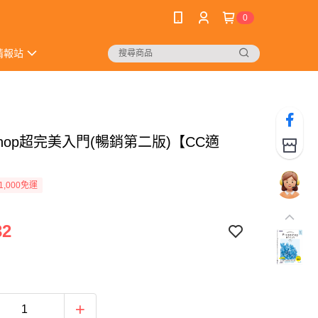
0
情報站
oshop超完美入門(暢銷第二版)【CC適
1,000免運
32