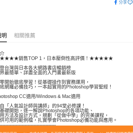
分享
運送方式
博客來商
說明
相關推薦
每筆NT$8
介
★★銷售TOP 1，日本壓倒性高評價！★★★★★
台灣與日本各大網路書店暢銷榜
最簡單、詳盡全面的入門書最新版
開始徹底學習！從基礎操作到實務運用，
羅必備技巧，一本超實用的Photoshop學習聖經！
oshop CC適用/Windows & Mac適用
「人氣設計師與講師」的94堂必修課！
開始，逐一解說Photoshop的各項功能、
方法及設計方式，規劃「從做中學」的完美課程，
用的範例檔，扎實學會Photoshop必備功能與應用。
---------------------------------
觸Photoshop者，可從第1單元開始依序閱讀，