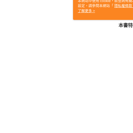
本網站中使用 cookie，欲查詢有關
內容
如果是
設定，請參閱本網站「
隱私權條款
本書
使用 cookie。
了解更多 >
可依
本書特
‧用5
‧直
‧學
‧學會
‧確
‧運
‧熟
‧學
‧瞭
‧經
‧打
評價
喜歡這