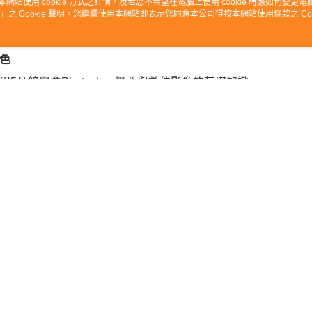
本網站使用 cookie 方式之詳情，及若您不希望在電腦上使用 cookie 時應如何變更電腦的
設計由淺入深，培養出正確的使用方式與應用技能。
原本就有Photoshop基礎的設計人，
」之 Cookie 聲明。您繼續使用本網站即表示您同意本公司得按本網站使用條款之 Coo
將成為你手邊超好用的工具書，內容依應用分類，
目的迅速查詢所需技巧，隨時融入你的設計之中。
色
分鐘學會Photoshop概要與數位影像的基礎知識
接切入一開始就必須瞭解的基本功能操作
習立刻就派上用場的常用技巧「調整圖層、色調、明暗、飽和
Photoshop最重要的功能「建立選取範圍」，就可以調整、
實掌握一定要會的「圖層」功能，進入影像合成的核心技巧
用各種繪圖功能、漸層與圖樣，打造出色的影像
悉自動取樣修復、去除…等編修影像的基本技巧，提高影像品
習能輕鬆使用特殊效果的強大濾鏡功能
解向量影像的處理技能，讓「文字、路徑、形狀」功力再升級
由綜合練習，學會如何搭配運用多種功能進行實務設計
造提升操作便利性與作業效率的設定密技
個商品嗎？購買後給他一個好評吧