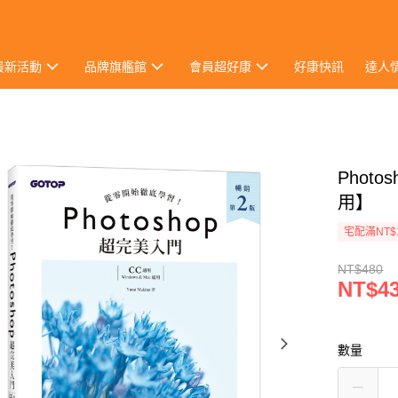
最新活動
品牌旗艦館
會員超好康
好康快訊
達人
Phot
用】
宅配滿NT$
NT$480
NT$4
數量