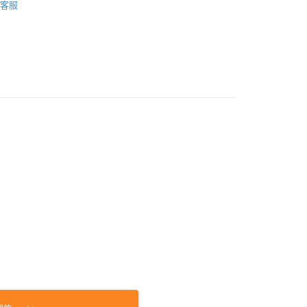
客服
品配送方式
0，滿NT$1,000(含以上)免運費