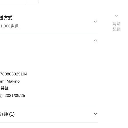
送方式
清除
1,000免運
紀錄
次付款
9789865029104
mi Makino
 碁峰
 2021/08/25
類 (1)
y
語言電腦
影像編修繪圖
Photoshop