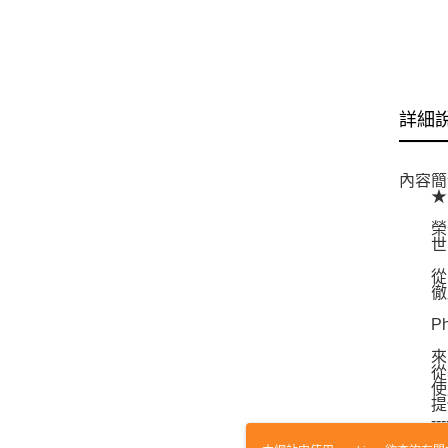
詳細
內容簡
★★★
榮登
世界
從零
徹底網
Phot
來自
從基礎
使用
提供可
--------
首次接