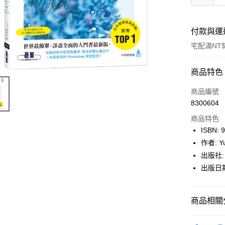
付款與運
宅配滿NT$
付款方式
商品特色
icash Pay
商品編號
8300604
信用卡一
商品特色
數位禮券
ISBN: 
作者: Yu
LINE Pay
出版社:
Apple Pay
出版日期:
街口支付
商品相關分
悠遊付
Google Pa
博客來