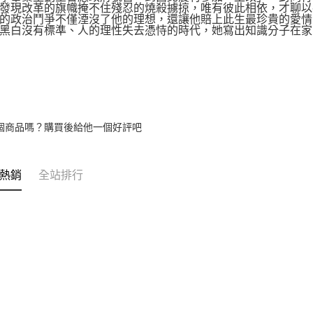
發現改革的旗幟掩不住殘忍的燒殺擄掠，唯有彼此相依，才聊以
的政治鬥爭不僅湮沒了他的理想，還讓他賠上此生最珍貴的愛情
黑白沒有標準、人的理性失去憑恃的時代，她寫出知識分子在家
個商品嗎？購買後給他一個好評吧
熱銷
全站排行