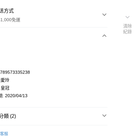
送方式
1,000免運
清除
紀錄
次付款
9789573335238
張愛玲
 皇冠
 2020/04/13
類 (2)
y
文學小說
華文創作
小說
客服
🔺夏日小說節5折起