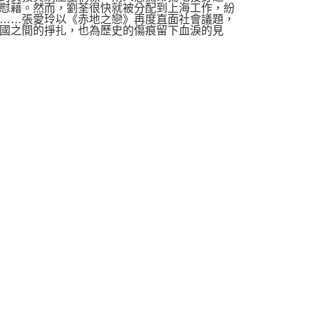
慰藉。然而，劉荃很快就被分配到上海工作，紛
……張愛玲以《赤地之戀》再度直面社會議題，
國之間的掙扎，也為歷史的傷痕留下血淚的見