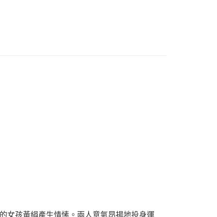
品配送方式
0，滿NT$1,000(含以上)免運費
的女孩黃絹產生情愫。兩人意氣昂揚地投身運