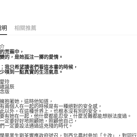
運送方式
博客來商
說明
相關推薦
每筆NT$8
介
的荒蕪中，
變的，是她孤注一擲的愛情。
：我只希望讀者們看這本書的時候，
少嗅到一點真實的生活氣息。
愛玲
誕辰
念版
抱著她，這時他知道，
兩個人在一起的時候是有一種絕對的安全感，
以外，在這種世界上，也根本沒有別的安全。
有她在一起，他什麼都能忍受，什麼苦難都能想辦法度過。
定要好好地照顧她，照顧他自己，
一定要設法通過這兇殘的時代。
畢業生劉荃響應政府號召，到西北農村參加「土改」，對同行