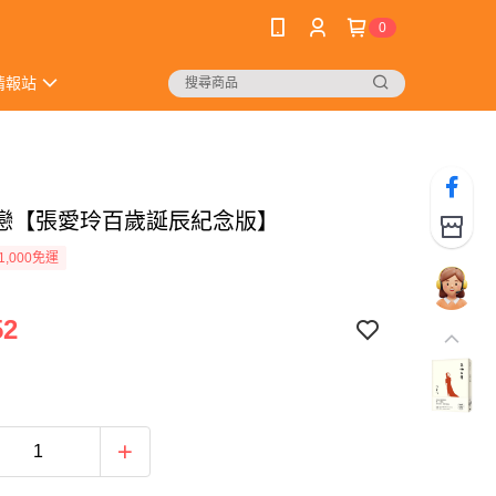
0
情報站
戀【張愛玲百歲誕辰紀念版】
1,000免運
52