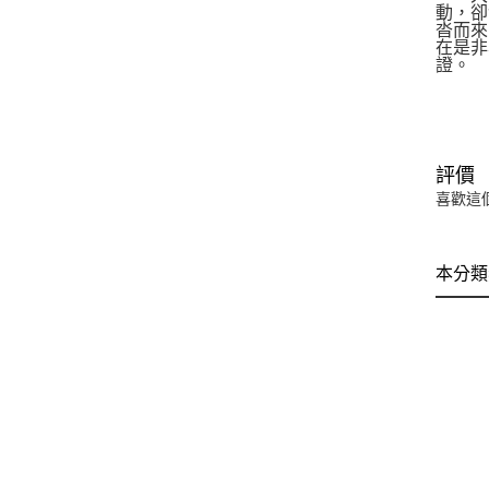
動，卻
沓而來
在是非
證。
評價
喜歡這
本分類