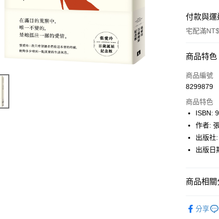
付款與運
宅配滿NT$
付款方式
商品特色
icash Pay
商品編號
8299879
信用卡一
商品特色
數位禮券
ISBN: 
作者: 
LINE Pay
出版社:
Apple Pay
出版日期:
街口支付
商品相關分
悠遊付
Google Pa
博客來
分享
博客來