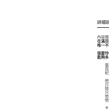
詳細
內容簡
在滿目
唯一不
張愛玲
能夠多
張
百歲
紀
他擁
只有
除此
只要
他一
他們
大學