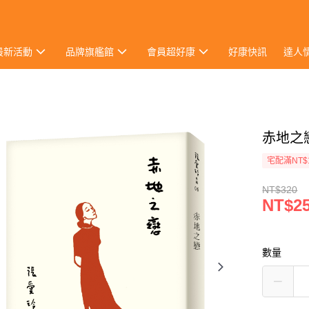
最新活動
品牌旗艦館
會員超好康
好康快訊
達人
赤地之
宅配滿NT$
NT$320
NT$2
數量