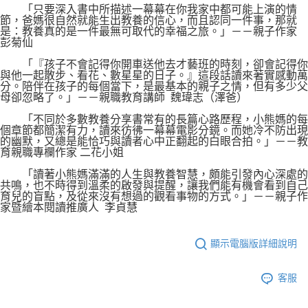
「只要深入書中所描述一幕幕在你我家中都可能上演的情
節，爸媽很自然就能生出教養的信心，而且認同一件事，那就
是：教養真的是一件最無可取代的幸福之旅。」－－親子作家
彭菊仙
「『孩子不會記得你開車送他去才藝班的時刻，卻會記得你
與他一起散步、看花、數星星的日子。』這段話讀來著實感動萬
分。陪伴在孩子的每個當下，是最基本的親子之情，但有多少父
母卻忽略了。」－－親職教育講師 魏瑋志（澤爸）
「不同於多數教養分享書常有的長篇心路歷程，小熊媽的每
個章節都簡潔有力，讀來彷彿一幕幕電影分鏡。而她冷不防出現
的幽默，又總是能恰巧與讀者心中正翻起的白眼合拍。」－－教
育親職專欄作家 二花小姐
「讀著小熊媽滿滿的人生與教養智慧，頗能引發內心深處的
共鳴，也不時得到溫柔的啟發與提醒，讓我們能有機會看到自己
育兒的盲點，及從來沒有想過的觀看事物的方式。」－－親子作
家暨繪本閱讀推廣人 李貞慧
顯示電腦版詳細說明
客服