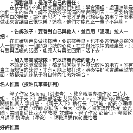
‧面對無聊，是孩子自己的責任。
在孩子還小的時候就要讓他們知道：學會獨處、處理無聊是
他們一生的課題。請不要給孩子滿滿的學習時間表，一定要給他
們空白的時間，讓他們思考：什麼才是自己想要做的事？什麼事
做起來會讓自己很快樂？這樣，他們才能真正一輩子不無聊。
‧告訴孩子，要善對自己與他人，並且用「溫暖」拉人一
把。
在正確與善良做抉擇時，要選擇善良。也不要吝惜給身邊的
人一個問候、一個願意聆聽的心意，在生與死抉擇的懸崖邊，只
有愛與温暖的話語，能讓人有勇氣回頭、活下去！
‧加入樂團或球隊，可以培養自律的能力。
不論是球隊或樂團，都是很有競爭性與比較性的地方。唯有
自主而規律的練習，才有可能上場打球，演奏得好就會越坐越前
面，這都是訓練孩子將自律內化的好場合。
名人推薦（按姓氏筆畫排列）
親子作家 Selena（洪淑青）、教育親職專欄作家 二花小
姐、《親子天下》嚴選部落客 艾胥黎Ashley、親職作家暨繪本
閱讀推廣人 李貞慧、《親子天下》執行長 何琦瑜、諮商心理師
柯書林、諮商心理師 胡展誥、台大心理系／國家講座教授 黃光
國、美國哥倫比亞大學教授 許雅寧、親子作家 彭菊仙、親職教
育講師 魏瑋志（澤爸）、親職溝通作家 羅怡君
好評推薦