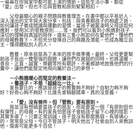
一幕幕在你我家中都可能上演的情節。這些生活小事，都從
「愛」出發，但也不忘與管教和原則緊緊相扣。
父母最關心的親子問題與教養理念，在書中都以平易近人、
深入淺出的文字與大家分享，包括：與青春期孩子的相處之道、
如何讓孩子養成閱讀與運動的習慣、當孩子被罷凌時父母該如何
應對、使用3C的管教原則……等。我們可以看到小熊媽對孩子
深切的理解與真誠的陪伴，還有三隻小熊如何在愛他們、懂他們
的母親教養下，不但充分發揮自己的興趣及潛能，也成為獨立自
主、懂得體貼別人的人。
教養，原本就是為了未來的放手做準備。最終，父母更要幫
助孩子長出一雙堅強的翅膀，讓他們在展翅的同時，也將溫暖、
善良、正直、誠實、樂觀等所有期許，不著痕跡地放進他們的行
囊中，讓他們能堅定地飛向屬於自己的夢想。
－小熊媽暖心而堅定的教養法－
‧養孩子，不是「超級比一比」。
家長要比的，應該是孩子的教養夠不夠好？自制力夠不夠
好？好奇心夠不夠好？比誰先會騎腳踏車，真的沒意義。
‧「愛」沒有條件，但「管教」要有原則。
我並沒有想過要當孩子的朋友，而是要當一個「有原則但也
有彈性」的母親。有的家長怕管孩子會給孩子留下心裡的陰影，
其實多慮了。只要正常訓誡，孩子並沒有那麼脆弱，有玻璃心
的，常常是父母。今日不管孩子，明天他出了社會由別人來教訓
他，傷害可能更多千百倍！