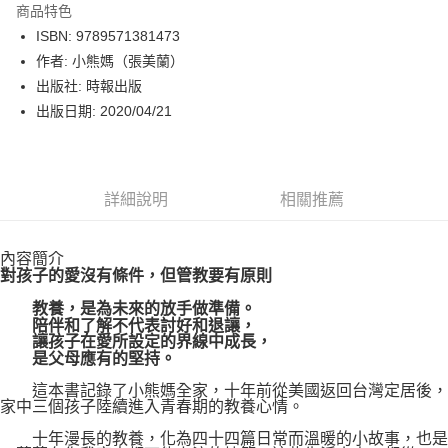
商品特色
LINE Pay
ISBN: 9789571381473
作者: 小熊媽（張美蘭）
Apple Pay
出版社: 時報出版
街口支付
出版日期: 2020/04/21
悠遊付
Google Pay
詳細說明
相關推薦
運送方式
內容簡介
博客來商品配送方式
對孩子的愛沒有條件，但管教要有原則
每筆NT$80，滿NT$1,000(含以上)免運費
教養，是為未來的放手做準備。
陪伴和了解不代表討好和退讓，
讓孩子在愛所設定的界線中成長，
是父母應有的堅持。
這本書記錄了小熊媽全家，十年前從美國返回台灣定居後，
家中三個孩子陸續進入青春期的教養心情。
十年漫長的教養，化為四十四篇日常而溫暖的小故事，也是