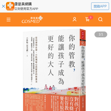
康是美網購
開啟APP
立刻使用官方APP
0
1
/
1