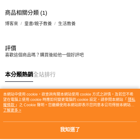
商品相關分類 (1)
博客來
童書/親子教養
生活教養
評價
喜歡這個商品嗎？購買後給他一個好評吧
本分類熱銷
全站排行
本網站中使用 cookie，欲查詢有關本網站使用 cookie 方式之詳情，及若您不希
熱門標籤
望在電腦上使用 cookie 時應如何變更電腦的 cookie 設定，請參閱本網站「
隱私
權條款
」之 Cookie 聲明。您繼續使用本網站即表示您同意本公司得按本網站使
用條款之 Cookie 聲明使用 cookie。
了解更多 >
我知道了