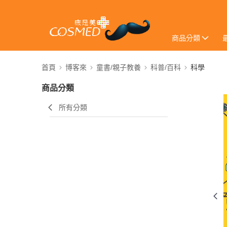
商品分類
首頁
博客來
童書/親子教養
科普/百科
科學
商品分類
所有分類