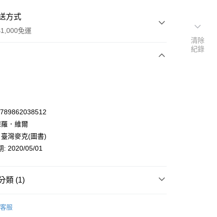
送方式
1,000免運
清除
紀錄
次付款
9789862038512
保羅．維爾
 臺灣麥克(圖書)
 2020/05/01
類 (1)
y
童書/親子教養
科普/百科
科學
客服