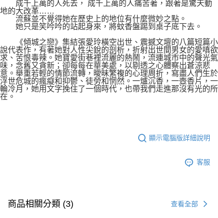
成千上萬的人死去， 成千上萬的人痛苦著，跟著是驚天動
地的大改革……
流蘇並不覺得她在歷史上的地位有什麼微妙之點。
她只是笑吟吟的站起身來，將蚊香盤踢到桌子底下去。
《傾城之戀》集結張愛玲橫空出世、震撼文壇的八篇短篇小
說代表作，有著她對人性尖銳的剖析，折射出世間男女的愛嗔欲
求、苦恨毒辣。她寶愛街巷裡流麗的熱鬧，流連城市中的聲光氣
味，念舊又貪新；卻每每在華美處，以剔透之心體察出蒼涼悲
意。舉重若輕的情節流轉，曖昧繁複的心理周折，寫盡人們生於
浮世危城的瘋癡和抑鬱、徒勞和惘然。一爐沉香，一壺香片，一
輪冷月，她用文字挽住了一個時代，也帶我們走進那沒有光的所
在。
顯示電腦版詳細說明
客服
商品相關分類 (3)
查看全部