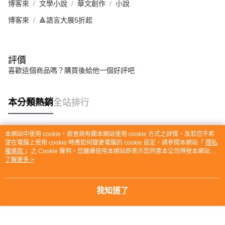
博客來
文學小說
華文創作
小說
博客來
🔺語言大展5折起
評價
喜歡這個商品嗎？購買後給他一個好評吧
本分類熱銷
全站排行
本網站中使用 cookie，欲查詢有關本網站使用 cookie 方式之詳情，及若您不希
熱門標籤
望在電腦上使用 cookie 時應如何變更電腦的 cookie 設定，請參閱本網站「
隱私
權條款
」之 Cookie 聲明。您繼續使用本網站即表示您同意本公司得按本網站使
用條款之 Cookie 聲明使用 cookie。
了解更多 >
我知道了