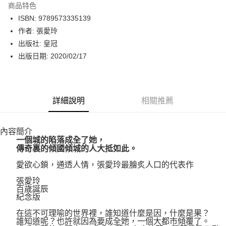
商品特色
LINE Pay
ISBN: 9789573335139
作者: 張愛玲
Apple Pay
出版社: 皇冠
街口支付
出版日期: 2020/02/17
悠遊付
Google Pay
詳細說明
相關推薦
運送方式
內容簡介
博客來商品配送方式
一個城的陷落成全了她，
每筆NT$80，滿NT$1,000(含以上)免運費
傳奇裏的傾國傾城的人大抵如此。
愛欲心鎖，通透人情，張愛玲最膾炙人口的代表作
張愛玲
百歲誕辰
紀念版
在這不可理喻的世界裡，誰知道什麼是因，什麼是果？
誰知道呢？也許就因為要成全她，一個大都市傾覆了。