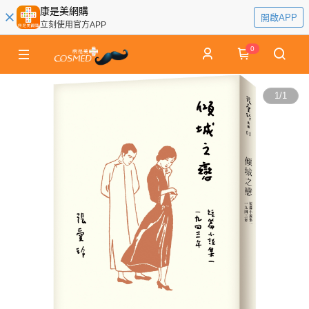
康是美網購
開啟APP
立刻使用官方APP
0
1
/
1