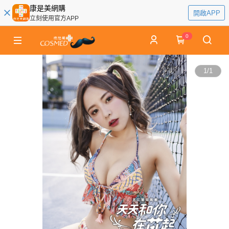
康是美網購
開啟APP
立刻使用官方APP
0
1
/
1