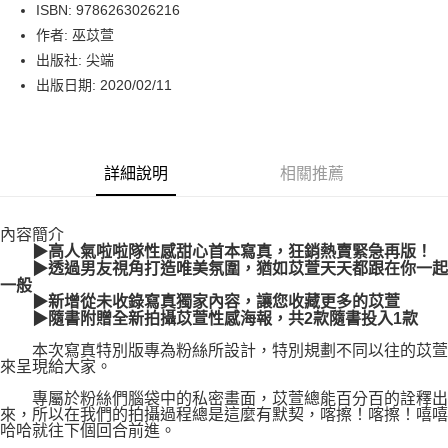
LINE Pay
ISBN: 9786263026216
作者: 巫苡萱
Apple Pay
出版社: 尖端
街口支付
出版日期: 2020/02/11
悠遊付
Google Pay
詳細說明
相關推薦
運送方式
內容簡介
博客來商品配送方式
▶高人氣啦啦隊性感甜心首本寫真，狂銷熱賣緊急再版！
每筆NT$80，滿NT$1,000(含以上)免運費
▶透過男友視角打造唯美氛圍，猶如苡萱天天都跟在你一起
一般
▶新增從未收錄寫真獨家內容，讓您收藏更多的苡萱
▶隨書附贈全新拍攝苡萱性感海報，共2款隨書投入1款
本次寫真特別版專為粉絲所設計，特別規劃不同以往的苡萱
來呈現給大家。
專屬於粉絲們腦袋中的私密畫面，苡萱總能百分百的詮釋出
來，所以在我們的拍攝過程總是這麼有默契，喀擦！喀擦！嘻嘻
哈哈就往下個回合前進。