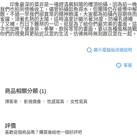
印象最深的莫非是一場趕清晨斜陽的樓頂拍攝，因為前一晚
我們也拍到傍晚收工，儘管拍攝如魚得水，但團隊仍在疲憊中解
散。不過一早我們卻異常的精神飽滿，大家都為拍攝內容期待而
雀躍，頂著炙熱的太陽，這時溫度計顯示著38度，防曬乳總補
了又補，烈日下難熬的一切，就是為了給你們最完美的畫面。這
次也加進了健身房、拳擊、廚房等等的畫面，要以各種風格挑戰
你們的視覺與更貼近苡萱的生活，彷彿無時無刻跟苡萱在一起。
顯示電腦版詳細說明
客服
商品相關分類 (1)
博客來
影視偶像
性感寫真
女性寫真
評價
喜歡這個商品嗎？購買後給他一個好評吧