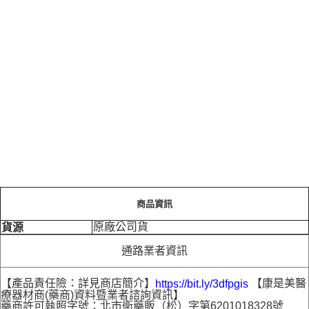
商品資訊
原廠公司貨
貨源
通路業者資訊
【產品責任險：詳見商店簡介】
【康是美醫
https://bit.ly/3dfpgis
療器材商(藥商)資料暨業者諮詢資訊】
藥商許可執照字號：北市衛藥販（松）字第6201018328號