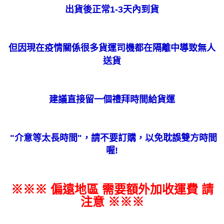
出貨後正常
1-3
天內到貨
但因現在疫情關係很多貨運司機都在隔離中導致無人
送貨
建議直接留一個禮拜時間給貨運
"
介意等太長時間
"
，請不要訂購，以免耽誤雙方時間
喔
!
※※※ 偏遠地區 需要額外加收運費 請
注意 ※※※