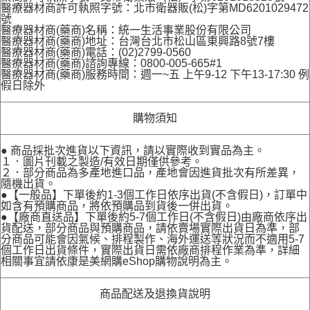
醫療器材商許可執照字號：北市衛器販(松)字第MD6201029472
號
醫療器材商(藥商)名稱：統一生活事業股份有限公司
醫療器材商(藥商)地址：台灣台北市松山區東興路8號7樓
醫療器材商(藥商)電話：(02)2799-0560
醫療器材商(藥商)諮詢專線：0800-005-665#1
醫療器材商(藥商)服務時間：週一~五 上午9-12 下午13-17:30 例
假日除外
購物須知
● 商品採批次進貨以下資訊，請以實際收到實品為主。
１．圖片刊載之製造/有效日期僅供參考。
２．部分商品為多產地進口品，產地會因進貨批次有所差異，
隨機出貨。
●【一般品】下單後約1-3個工作日依序出貨(不含假日)，訂單中
如含有預購商品，將依預購品到貨後一併出貨。
●【廠商直送品】下單後約5-7個工作日(不含假日)由廠商依序出
貨配送，部分商品與預購商品，請依賣場實際出貨日為準，部
分商品可能會因氣候、排程製作、海外運送等狀況而不適用5-7
個工作日出貨條件，實際出貨日需依廠商排程作業為準，詳細
相關事宜請依康是美網購eShop購物說明為主。
商品配送及退換貨說明