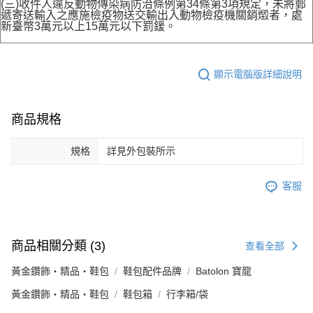
(三)收件人違反動物傳染病防治條例第34條第3項規定，未將郵
遞寄送輸入之應施檢疫物送交輸出入動物檢疫機關銷燬者，處
新臺幣3萬元以上15萬元以下罰鍰。
顯示電腦版詳細說明
商品規格
規格
詳見外包裝所示
客服
商品相關分類 (3)
查看全部
黃金鑽飾・精品・鞋包
鞋包配件品牌
Batolon 寶龍
黃金鑽飾・精品・鞋包
鞋包箱
行李箱/袋