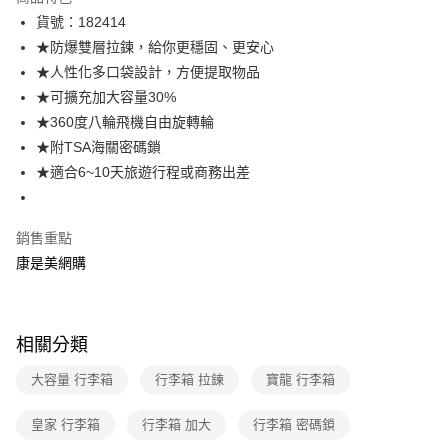
LINE Pay
貨號：182414
★防爆雙層拉鍊，給你更穩固、更安心
Apple Pay
★人性化多口袋設計，方便提取物品
街口支付
★可擴充加大容量30%
★360度八輪飛機自由旋轉輪
悠遊付
★附TSA海關密碼鎖
Google Pay
★適合6~10天旅遊行程或商務出差
運送方式
銷售重點
宅配-下單後3-5個工作天配送(不含預購品)，箱購品分箱出貨
康是美網購
每筆NT$100，滿NT$799(含以上)免運費
相關分類
大容量 行李箱
行李箱 拉鍊
寶龍 行李箱
皇家 行李箱
行李箱 加大
行李箱 密碼鎖