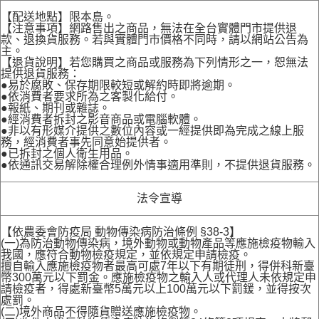
【配送地點】限本島。
【注意事項】網路售出之商品，無法在全台實體門市提供退
款、退換貨服務。若與實體門市價格不同時，請以網站公告為
主。
【退貨說明】若您購買之商品或服務為下列情形之一，恕無法
提供退貨服務：
●易於腐敗、保存期限較短或解約時即將逾期。
●依消費者要求所為之客製化給付。
●報紙、期刊或雜誌。
●經消費者拆封之影音商品或電腦軟體。
●非以有形媒介提供之數位內容或一經提供即為完成之線上服
務，經消費者事先同意始提供者。
●已拆封之個人衛生用品。
●依通訊交易解除權合理例外情事適用準則，不提供退貨服務。
法令宣導
【依農委會防疫局 動物傳染病防治條例 §38-3】
(一)為防治動物傳染病，境外動物或動物產品等應施檢疫物輸入
我國，應符合動物檢疫規定，並依規定申請檢疫。
擅自輸入應施檢疫物者最高可處7年以下有期徒刑，得併科新臺
幣300萬元以下罰金。應施檢疫物之輸入人或代理人未依規定申
請檢疫者，得處新臺幣5萬元以上100萬元以下罰鍰，並得按次
處罰。
(二)境外商品不得隨貨贈送應施檢疫物。