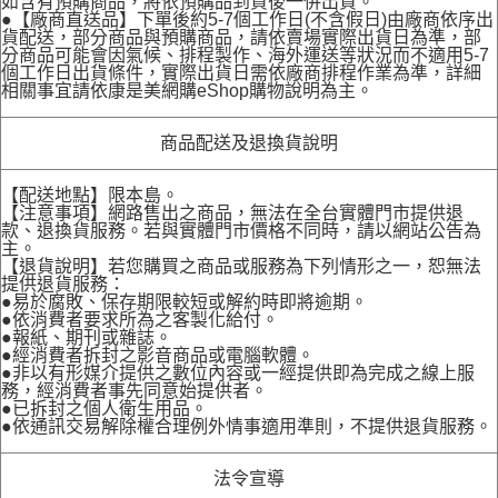
如含有預購商品，將依預購品到貨後一併出貨。
●【廠商直送品】下單後約5-7個工作日(不含假日)由廠商依序出
貨配送，部分商品與預購商品，請依賣場實際出貨日為準，部
分商品可能會因氣候、排程製作、海外運送等狀況而不適用5-7
個工作日出貨條件，實際出貨日需依廠商排程作業為準，詳細
相關事宜請依康是美網購eShop購物說明為主。
商品配送及退換貨說明
【配送地點】限本島。
【注意事項】網路售出之商品，無法在全台實體門市提供退
款、退換貨服務。若與實體門市價格不同時，請以網站公告為
主。
【退貨說明】若您購買之商品或服務為下列情形之一，恕無法
提供退貨服務：
●易於腐敗、保存期限較短或解約時即將逾期。
●依消費者要求所為之客製化給付。
●報紙、期刊或雜誌。
●經消費者拆封之影音商品或電腦軟體。
●非以有形媒介提供之數位內容或一經提供即為完成之線上服
務，經消費者事先同意始提供者。
●已拆封之個人衛生用品。
●依通訊交易解除權合理例外情事適用準則，不提供退貨服務。
法令宣導