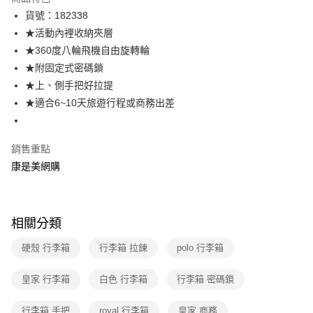
LINE Pay
貨號：182338
★活動內裡收納夾層
Apple Pay
★360度八輪飛機自由旋轉輪
街口支付
★附固定式密碼鎖
★上、側手把好拉提
悠遊付
★適合6~10天旅遊行程或商務出差
Google Pay
銷售重點
運送方式
康是美網購
宅配-下單後3-5個工作天配送(不含預購品)，箱購品分箱出貨
每筆NT$100，滿NT$799(含以上)免運費
相關分類
硬殼 行李箱
行李箱 拉鍊
polo 行李箱
皇家 行李箱
白色 行李箱
行李箱 密碼鎖
行李箱 手把
royal 行李箱
皇家 商務