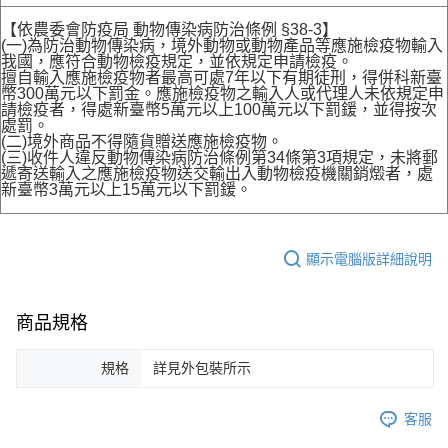
【依農委會防疫局 動物傳染病防治條例 §38-3】
(一)為防治動物傳染病，境外動物或動物產品等應施檢疫物輸入
我國，應符合動物檢疫規定，並依規定申請檢疫。
擅自輸入應施檢疫物者最高可處7年以下有期徒刑，得併科新臺
幣300萬元以下罰金。應施檢疫物之輸入人或代理人未依規定申
請檢疫者，得處新臺幣5萬元以上100萬元以下罰鍰，並得按次
處罰。
(二)境外商品不得隨貨贈送應施檢疫物。
(三)收件人違反動物傳染病防治條例第34條第3項規定，未將郵
遞寄送輸入之應施檢疫物送交輸出入動物檢疫機關銷燬者，處
新臺幣3萬元以上15萬元以下罰鍰。
顯示電腦版詳細說明
商品規格
規格
詳見外包裝所示
客服