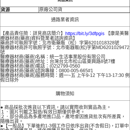
原廠公司貨
貨源
通路業者資訊
【產品責任險：詳見商店簡介】
【康是美醫
https://bit.ly/3dfpgis
療器材商(藥商)資料暨業者諮詢資訊】
藥商許可執照字號：北市衛藥販（松）字第6201018328號
醫療器材商許可執照字號：北市衛器販(松)字第MD6201029472
號
醫療器材商(藥商)名稱：統一生活事業股份有限公司
醫療器材商(藥商)地址：台灣台北市松山區東興路8號7樓
醫療器材商(藥商)電話：(02)2799-0560
醫療器材商(藥商)諮詢專線：0800-005-665#1
醫療器材商(藥商)服務時間：週一~五 上午9-12 下午13-17:30 例
假日除外
購物須知
● 商品採批次進貨以下資訊，請以實際收到實品為主。
１．圖片刊載之製造/有效日期僅供參考。
２．部分商品為多產地進口品，產地會因進貨批次有所差異，
隨機出貨。
●【一般品】下單後約1-3個工作日依序出貨(不含假日)，訂單中