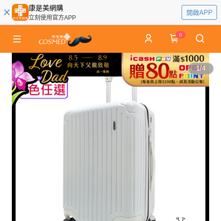
康是美網購
開啟APP
立刻使用官方APP
0
1
/
4