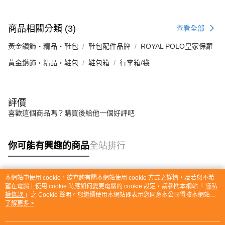
商品相關分類 (3)
查看全部
黃金鑽飾・精品・鞋包
鞋包配件品牌
ROYAL POLO皇家保羅
黃金鑽飾・精品・鞋包
鞋包箱
行李箱/袋
評價
喜歡這個商品嗎？購買後給他一個好評吧
你可能有興趣的商品
全站排行
本網站中使用 cookie，欲查詢有關本網站使用 cookie 方式之詳情，及若您不希
熱門標籤
望在電腦上使用 cookie 時應如何變更電腦的 cookie 設定，請參閱本網站「
隱私
權條款
」之 Cookie 聲明。您繼續使用本網站即表示您同意本公司得按本網站使
用條款之 Cookie 聲明使用 cookie。
了解更多 >