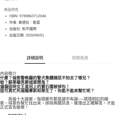
數位禮券
商品特色
LINE Pay
ISBN: 9789863712046
作者: 桑德拉．勒雲
Apple Pay
出版社: 和平國際
街口支付
出版日期: 2020/06/01
悠遊付
Google Pay
詳細說明
相關推薦
運送方式
內容簡介
博客來商品配送方式
什麼？倫敦警察廳的警犬集體蹺班不知去了哪兒？
每筆NT$80，滿NT$1,000(含以上)免運費
蛤？蘇畢羅男爵城堡鬧鬼？
偏偏這時女王皇冠上的寶石還被掉包！
這可真忙死福爾摩斯和華生了，你能不能來幫忙呢？
英倫十大謎案，每個案件都是謎中有謎──環環相扣的線
索，得靠你幫忙找出來，排除無關訊息、推理出正確解答，才能
正式宣告破案！