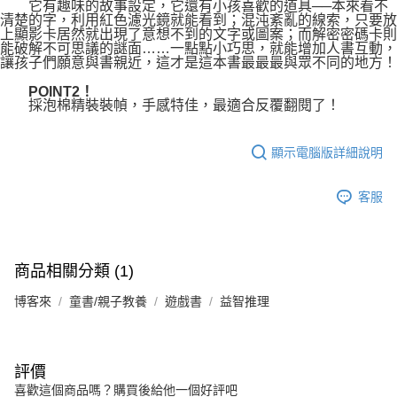
它有趣味的故事設定，它還有小孩喜歡的道具──本來看不
清楚的字，利用紅色濾光鏡就能看到；混沌紊亂的線索，只要放
上顯影卡居然就出現了意想不到的文字或圖案；而解密密碼卡則
能破解不可思議的謎面……一點點小巧思，就能增加人書互動，
讓孩子們願意與書親近，這才是這本書最最最與眾不同的地方！
POINT2！
採泡棉精裝裝幀，手感特佳，最適合反覆翻閱了！
顯示電腦版詳細說明
客服
商品相關分類 (1)
博客來
童書/親子教養
遊戲書
益智推理
評價
喜歡這個商品嗎？購買後給他一個好評吧