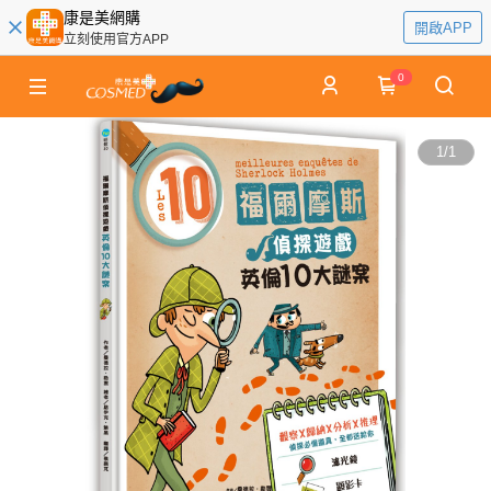
康是美網購
開啟APP
立刻使用官方APP
0
1
/
1