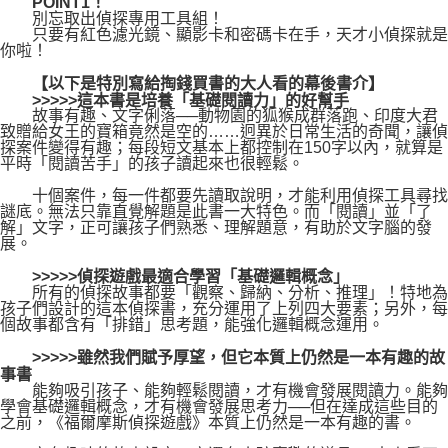
POINT1！
別忘取出偵探專用工具組！
只要有紅色濾光鏡、顯影卡和密碼卡在手，天才小偵探就是
你啦！
【以下是特別寫給掏錢買書的大人看的幕後書介】
>>>>>這本書是培養「基礎閱讀力」的好幫手
故事有趣、文字俐落──動物園的狐猴成群落跑、印度大君
致贈給女王的寶箱竟然是空的……迥異於日常生活的奇聞，讓偵
探案件變得有趣；每段短文基本上都控制在150字以內，就算是
平時「閱讀苦手」的孩子讀起來也很輕鬆。
十個案件，每一件都要先讀取說明，才能利用偵探工具尋找
謎底。無法只靠直覺解題是此書一大特色。而「閱讀」並「了
解」文字，正可讓孩子們熟悉、理解題意，有助於文字腦的發
展。
>>>>>偵探遊戲最適合學習「基礎邏輯概念」
所有的偵探故事都要「觀察、歸納、分析、推理」！特地為
孩子們設計的這本偵探書，充分運用了上列四大要素；另外，每
個故事都含有「排錯」思考題，能強化邏輯概念運用。
>>>>>雖然我們賦予厚望，但它本質上仍然是一本有趣的故
事書
能夠吸引孩子、能夠輕鬆閱讀，才有機會發展閱讀力。能夠
學會基礎邏輯概念，才有機會發展思考力──但在達成這些目的
之前，《福爾摩斯偵探遊戲》本質上仍然是一本有趣的書。