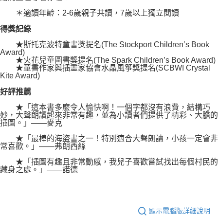
＊適讀年齡：2-6歲親子共讀，7歲以上獨立閱讀
得獎記錄
★斯托克波特童書獎提名(The Stockport Children’s Book
Award)
★火花兒童圖書獎提名(The Spark Children’s Book Award)
★童書作家與插畫家協會水晶風箏獎提名(SCBWI Crystal
Kite Award)
好評推薦
★「這本書多麼令人愉快啊！一個字都沒有浪費，結構巧
妙，大聲朗讀起來非常有趣，並為小讀者們提供了精彩、大膽的
插圖。」——麥克
★「最棒的海盜書之一！特別適合大聲朗讀，小孩一定會非
常喜歡。」——弗朗西絲
★「插圖有趣且非常動感，我兒子喜歡嘗試找出每個村民的
藏身之處。」——諾德
顯示電腦版詳細說明