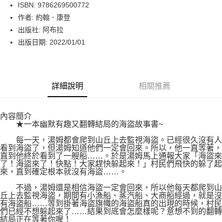
LINE Pay
ISBN: 9786269500772
作者: 約翰．康登
Apple Pay
出版社: 阿布拉
街口支付
出版日期: 2022/01/01
悠遊付
Google Pay
詳細說明
相關推薦
運送方式
內容簡介
博客來商品配送方式
★一本幽默有趣又翻轉結局的海盜故事書~
每筆NT$80，滿NT$1,000(含以上)免運費
每一天，湯姆都會爬到山丘上去監視海盜。已經很久沒有人
看到海盜了，但湯姆知道他們一定會回來。所以，他一直等著，
直到他終於看到了一艘船……。於是湯姆馬上通報大家「海盜來
了！海盜來了！快點！大家趕快躲起來！」村民們飛快的躲了起
來，直到確定根本就沒有海盜……。
不過，湯姆還是相信海盜一定會回來，所以他每天都爬到山
丘上去監視海盜，期間有小漁船、蒸汽船、大商船經過，就是沒
有海盜船……等到掛著海盜旗幟的海盜船真的出現的時候，村民
們已經不想躲起來了……結果到底會怎麼樣呢？意想不到的翻轉
結局正在等著你喔！