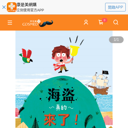
康是美網購
開啟APP
立刻使用官方APP
0
1
/
1