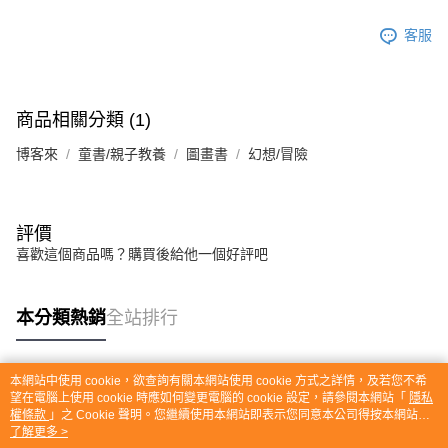
客服
商品相關分類 (1)
博客來
童書/親子教養
圖畫書
幻想/冒險
評價
喜歡這個商品嗎？購買後給他一個好評吧
本分類熱銷
全站排行
本網站中使用 cookie，欲查詢有關本網站使用 cookie 方式之詳情，及若您不希
熱門標籤
望在電腦上使用 cookie 時應如何變更電腦的 cookie 設定，請參閱本網站「
隱私
權條款
」之 Cookie 聲明。您繼續使用本網站即表示您同意本公司得按本網站使
用條款之 Cookie 聲明使用 cookie。
了解更多 >