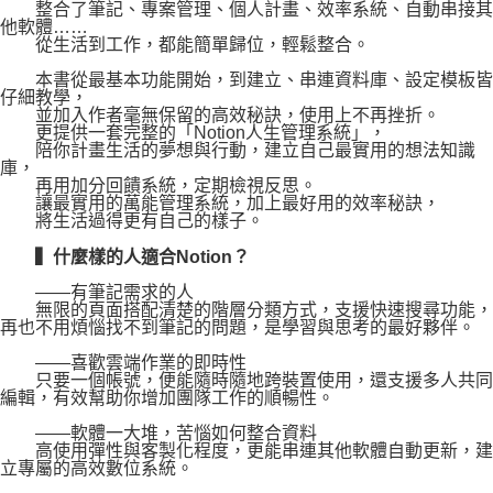
整合了筆記、專案管理、個人計畫、效率系統、自動串接其
他軟體……
從生活到工作，都能簡單歸位，輕鬆整合。
本書從最基本功能開始，到建立、串連資料庫、設定模板皆
仔細教學，
並加入作者毫無保留的高效秘訣，使用上不再挫折。
更提供一套完整的「Notion人生管理系統」，
陪你計畫生活的夢想與行動，建立自己最實用的想法知識
庫，
再用加分回饋系統，定期檢視反思。
讓最實用的萬能管理系統，加上最好用的效率秘訣，
將生活過得更有自己的樣子。
▍什麼樣的人適合Notion？
——有筆記需求的人
無限的頁面搭配清楚的階層分類方式，支援快速搜尋功能，
再也不用煩惱找不到筆記的問題，是學習與思考的最好夥伴。
——喜歡雲端作業的即時性
只要一個帳號，便能隨時隨地跨裝置使用，還支援多人共同
編輯，有效幫助你增加團隊工作的順暢性。
——軟體一大堆，苦惱如何整合資料
高使用彈性與客製化程度，更能串連其他軟體自動更新，建
立專屬的高效數位系統。