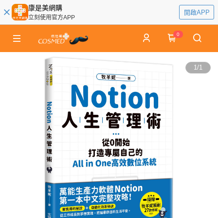
康是美網購
開啟APP
立刻使用官方APP
0
1
/
1