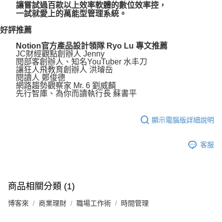
讓嘗試過百款以上效率軟體的數位效率控，
一試就愛上的萬能型管理系統。
好評推薦
Notion官方產品設計領隊 Ryo Lu 專文推薦
JC財經觀點創辦人 Jenny
閱部客創辦人、知名YouTuber 水丰刀
讓狂人飛教育創辦人 洪璿岳
閱讀人 鄭俊德
網路趨勢觀察家 Mr. 6 劉威麟
先行智庫、為你而讀執行長 蘇書平
顯示電腦版詳細說明
客服
商品相關分類 (1)
博客來
商業理財
職場工作術
時間管理