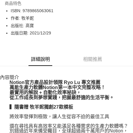
商品特色
LINE Pay
ISBN: 9789865063061
作者: 牧羊妮
Apple Pay
出版社: 高寶
街口支付
出版日期: 2021/12/29
悠遊付
Google Pay
詳細說明
相關推薦
運送方式
內容簡介
博客來商品配送方式
Notion
官方產品設計領隊 Ryo Lu 專文推薦
每筆NT$80，滿NT$1,000(含以上)免運費
萬能生產力軟體Notion第一本中文完整攻略！
最實用的解說 + 自動化效率秘訣，
從工作成長到夢想實踐，把握最舒適的生活平衡。
▍隨書贈 牧羊妮獨創27款模板
將效率發揮到極致，讓人生從容不迫的最佳工具
還在尋找具有高效率又能滿足各種需求的生產力軟體嗎？
別錯過近年來備受矚目，全球超過兩千萬用戶的Notion，