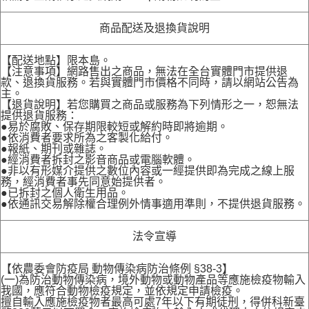
商品配送及退換貨說明
【配送地點】限本島。
【注意事項】網路售出之商品，無法在全台實體門市提供退
款、退換貨服務。若與實體門市價格不同時，請以網站公告為
主。
【退貨說明】若您購買之商品或服務為下列情形之一，恕無法
提供退貨服務：
●易於腐敗、保存期限較短或解約時即將逾期。
●依消費者要求所為之客製化給付。
●報紙、期刊或雜誌。
●經消費者拆封之影音商品或電腦軟體。
●非以有形媒介提供之數位內容或一經提供即為完成之線上服
務，經消費者事先同意始提供者。
●已拆封之個人衛生用品。
●依通訊交易解除權合理例外情事適用準則，不提供退貨服務。
法令宣導
【依農委會防疫局 動物傳染病防治條例 §38-3】
(一)為防治動物傳染病，境外動物或動物產品等應施檢疫物輸入
我國，應符合動物檢疫規定，並依規定申請檢疫。
擅自輸入應施檢疫物者最高可處7年以下有期徒刑，得併科新臺