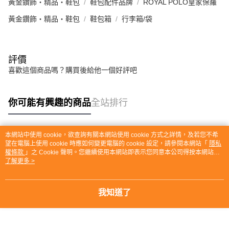
黃金鑽飾・精品・鞋包
鞋包配件品牌
ROYAL POLO皇家保羅
黃金鑽飾・精品・鞋包
鞋包箱
行李箱/袋
評價
喜歡這個商品嗎？購買後給他一個好評吧
你可能有興趣的商品
全站排行
本網站中使用 cookie，欲查詢有關本網站使用 cookie 方式之詳情，及若您不希
熱門標籤
望在電腦上使用 cookie 時應如何變更電腦的 cookie 設定，請參閱本網站「
隱私
權條款
」之 Cookie 聲明。您繼續使用本網站即表示您同意本公司得按本網站使
用條款之 Cookie 聲明使用 cookie。
了解更多 >
我知道了