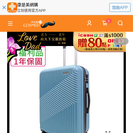
康是美網購
開啟APP
立刻使用官方APP
0
1
/
3