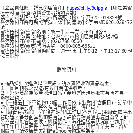
【產品責任險：詳見商店簡介】
【康是美醫
https://bit.ly/3dfpgis
療器材商(藥商)資料暨業者諮詢資訊】
藥商許可執照字號：北市衛藥販（松）字第6201018328號
醫療器材商許可執照字號：北市衛器販(松)字第MD6201029472
號
醫療器材商(藥商)名稱：統一生活事業股份有限公司
醫療器材商(藥商)地址：台灣台北市松山區東興路8號7樓
醫療器材商(藥商)電話：(02)2799-0560
醫療器材商(藥商)諮詢專線：0800-005-665#1
醫療器材商(藥商)服務時間：週一~五 上午9-12 下午13-17:30 例
假日除外
購物須知
● 商品採批次進貨以下資訊，請以實際收到實品為主。
１．圖片刊載之製造/有效日期僅供參考。
２．部分商品為多產地進口品，產地會因進貨批次有所差異，
隨機出貨。
●【一般品】下單後約1-3個工作日依序出貨(不含假日)，訂單中
如含有預購商品，將依預購品到貨後一併出貨。
●【廠商直送品】下單後約5-7個工作日(不含假日)由廠商依序出
貨配送，部分商品與預購商品，請依賣場實際出貨日為準，部
分商品可能會因氣候、排程製作、海外運送等狀況而不適用5-7
個工作日出貨條件，實際出貨日需依廠商排程作業為準，詳細
相關事宜請依康是美網購eShop購物說明為主。