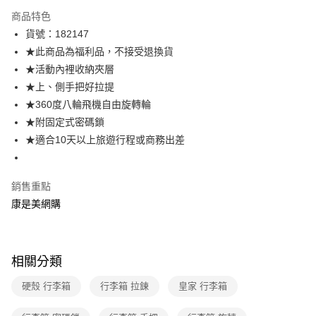
數位禮券
商品特色
LINE Pay
貨號：182147
★此商品為福利品，不接受退換貨
Apple Pay
★活動內裡收納夾層
街口支付
★上、側手把好拉提
★360度八輪飛機自由旋轉輪
悠遊付
★附固定式密碼鎖
Google Pay
★適合10天以上旅遊行程或商務出差
運送方式
銷售重點
宅配-下單後3-5個工作天配送(不含預購品)，箱購品分箱出貨
康是美網購
每筆NT$100，滿NT$799(含以上)免運費
相關分類
硬殼 行李箱
行李箱 拉鍊
皇家 行李箱