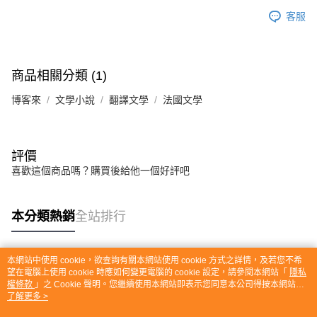
客服
商品相關分類 (1)
博客來
文學小說
翻譯文學
法國文學
評價
喜歡這個商品嗎？購買後給他一個好評吧
本分類熱銷
全站排行
本網站中使用 cookie，欲查詢有關本網站使用 cookie 方式之詳情，及若您不希
熱門標籤
望在電腦上使用 cookie 時應如何變更電腦的 cookie 設定，請參閱本網站「
隱私
權條款
」之 Cookie 聲明。您繼續使用本網站即表示您同意本公司得按本網站使
用條款之 Cookie 聲明使用 cookie。
了解更多 >