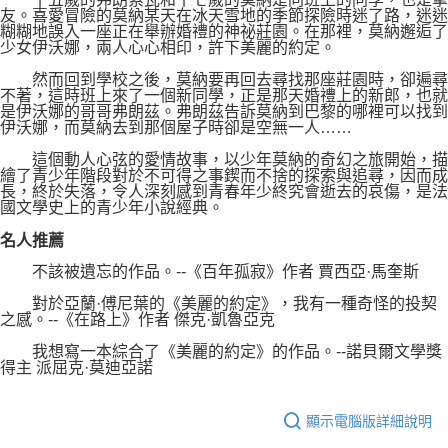
友。喜愛冒險的莫納某天在冰天雪地的季節探險時迷了路，迷迷
糊糊地誤入一座正在舉辦婚禮的神祕莊園。在那裡，莫納邂逅了
少女伊沃娜，兩人心心相印，許下美麗的約定。
然而回到學校之後，莫納要再回去尋找那座莊園時，卻遍尋
不著，這時班上來了一個新同學，正是那天婚禮上的新郎，也就
是伊沃娜的哥哥弗朗茲。弗朗茲告訴莫納到巴黎的哪裡可以找到
伊沃娜，而莫納去到那個屋子時卻是空無一人……
這個動人心弦的愛情故事，以少年莫納的奇幻之旅開始，描
繪了青少年階段對於不可得之事鍥而不捨的探索與追尋，因而成
長，終於失落，令人深刻感到青春年少終究會逝去的哀傷，是法
國文學史上的青少年小說經典。
名人推薦
不該被遺忘的作品。--《百年孤寂》作者 賈西亞·馬奎斯
對於亞蘭·傅尼葉的《美麗的約定》，我有一種奇怪的投契
之感。--《在路上》作者 傑克·凱魯亞克
我想寫一本綜合了《美麗的約定》的作品。--諾貝爾文學獎
得主 派屈克·莫迪亞諾
顯示電腦版詳細說明