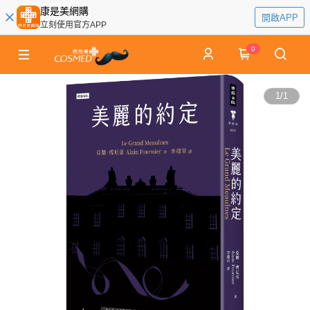
康是美網購
開啟APP
立刻使用官方APP
0
1
/
1