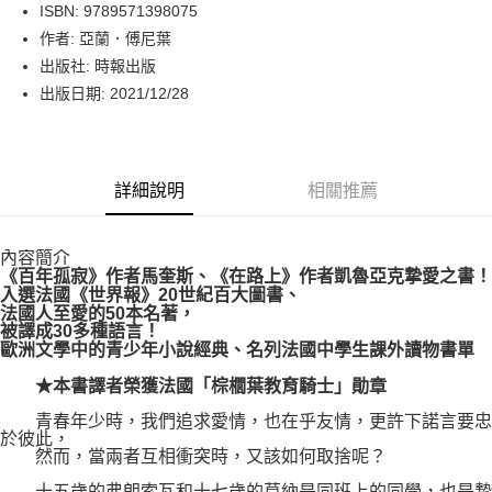
LINE Pay
ISBN: 9789571398075
作者: 亞蘭．傅尼葉
Apple Pay
出版社: 時報出版
街口支付
出版日期: 2021/12/28
悠遊付
Google Pay
詳細說明
相關推薦
運送方式
內容簡介
博客來商品配送方式
《百年孤寂》作者馬奎斯、《在路上》作者凱魯亞克摯愛之書！
每筆NT$80，滿NT$1,000(含以上)免運費
入選法國《世界報》20世紀百大圖書、
法國人至愛的50本名著，
被譯成30多種語言！
歐洲文學中的青少年小說經典、名列法國中學生課外讀物書單
★本書譯者榮獲法國「棕櫚葉教育騎士」勛章
青春年少時，我們追求愛情，也在乎友情，更許下諾言要忠
於彼此，
然而，當兩者互相衝突時，又該如何取捨呢？
十五歲的弗朗索瓦和十七歲的莫納是同班上的同學，也是摯