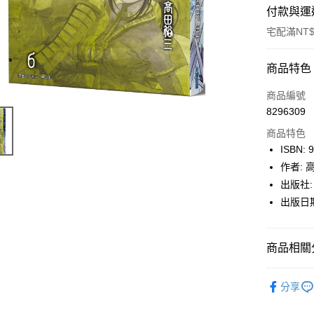
付款與運
宅配滿NT$
付款方式
商品特色
icash Pay
商品編號
8296309
信用卡一
商品特色
數位禮券
ISBN: 
作者: 
LINE Pay
出版社:
Apple Pay
出版日期:
街口支付
商品相關分
悠遊付
Google Pa
博客來
分享