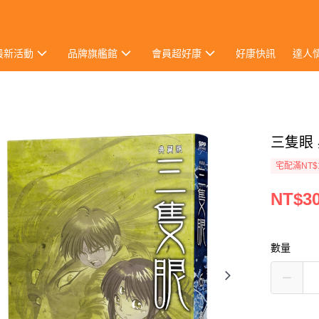
最新活動
品牌旗艦館
會員超好康
好康快訊
達人
三隻眼 
宅配滿NT$
NT$3
數量