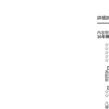
詳細
內容簡
30年
☆高
☆系列
☆第
☆特
☆書
【隨
為了
配上
新歡
【規
☆全
☆內
八雲
尋找