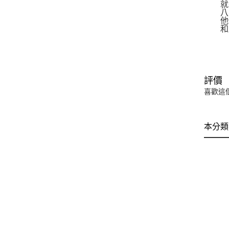
就在
八雲
他們
和所
評價
喜歡這
本分類