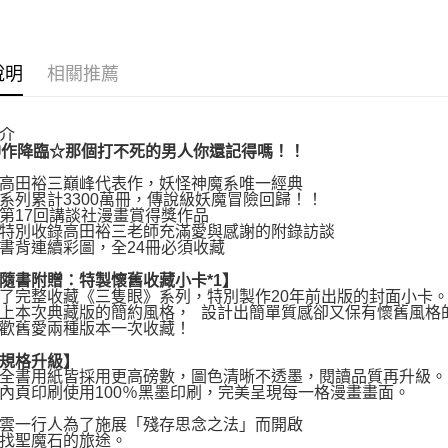
運送方式
博客來商
說明
相關推薦
每筆NT$8
介
神作降臨☆那個打不死的男人你還記得嗎！！
田裕三巔峰代表作，妖怪神魔系唯一經典
累計3300萬冊，傳說級妖魔冒險回歸！！
17回講談社漫畫賞得獎作品
別收錄高田裕三老師充滿愛與感謝的附錄訪談
背連續彩圖，全24冊必須收藏
書附贈：特製懷舊收藏小卡*1】
完整收藏《三隻眼》系列，特別製作20年前出版的封面小卡
本次典藏版的簡約風格， 設計出簡單質感卻又保有懷舊風格
舊愛兩種版本一次收藏！
格升級】
書用紙皆採用更高磅數，圖色清晰不透墨，閱讀品質再升級。
頁印刷使用100％黑墨印刷，完美呈現每一格漫畫畫面。
一行人為了施展「殘存思念之法」而開啟
聖魔石的旅途。