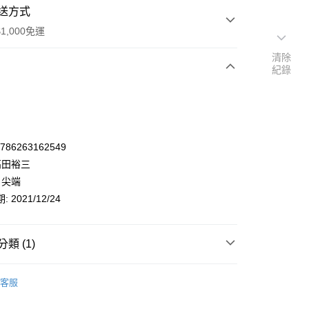
送方式
1,000免運
清除
紀錄
次付款
9786263162549
高田裕三
 尖端
 2021/12/24
類 (1)
y
漫畫/輕小說
靈異／神怪
客服