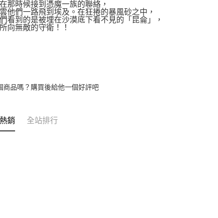
那時候接到憑魔一族的聯絡，
他們一路飛到埃及。在狂捲的暴風砂之中，
看到的是被埋在沙漠底下看不見的「昆侖」，
向無敵的守衛！！
個商品嗎？購買後給他一個好評吧
熱銷
全站排行