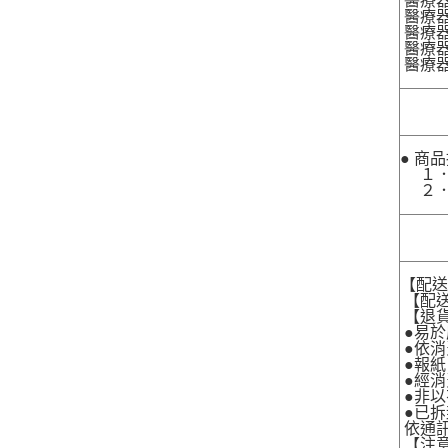
醫療器
醫療器
醫療器材
醫療器材
醫療器
● 商
１．
２．
【配
【配送
【退貨
●易於
●依消
●報紙
●經消
●非以
●已拆
依通
【注