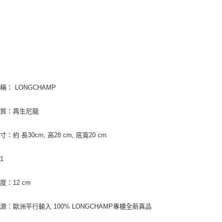
稱： LONGCHAMP
材質：再生尼龍
：約 長30cm, 高28 cm, 底寬20 cm
1
度：12 cm
源：歐洲平行輸入 100% LONGCHAMP專櫃全新真品