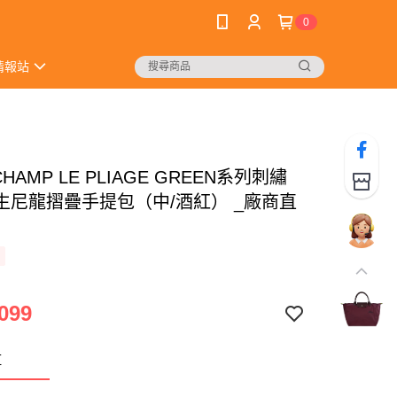
0
情報站
CHAMP LE PLIAGE GREEN系列刺繡
生尼龍摺疊手提包（中/酒紅） _廠商直
099
紅