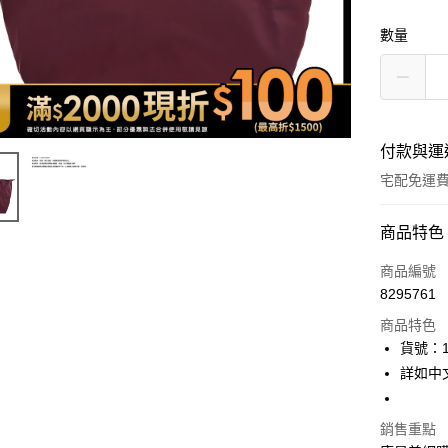
數量
付款與運
宅配免運
付款方式
商品特色
icash Pay
商品編號
8295761
信用卡一
商品特色
數位禮券
貨號：1
詳如中
LINE Pay
Apple Pay
銷售重點