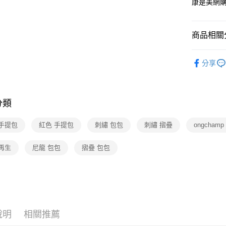
康是美網
街口支付
悠遊付
商品相關分
Google Pa
黃金鑽飾
分享
統一時代百
運送方式
統一時代百
廠商自送
分類
🆕主打活
免運費
 手提包
紅色 手提包
刺繡 包包
刺繡 摺疊
ongcham
再生
尼龍 包包
摺疊 包包
說明
相關推薦