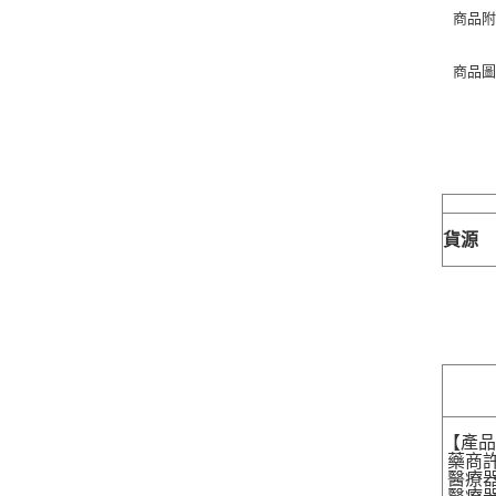
商品
商品
貨源
【產
藥商許
醫療器