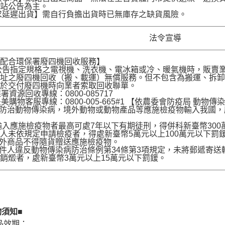
網站公告為主。
求延遲出貨】需自行負擔出貨時已無庫存之缺貨風險。
法令宣導
店配合環保署廢四機回收服務】
公告指定規格之電視機、洗衣機、電冰箱或冷、暖氣機時，販賣
地址之廢四機回收（搬、載運）無償服務。但不包含為搬運、拆
請於交付廢四機時向業者索取回收聯單。
署資源回收專線：0800-085717
是美購物客服專線：0800-005-665#1 【依農委會防疫局 動物傳染
為防治動物傳染病，境外動物或動物產品等應施檢疫物輸入我國
。
入應施檢疫物者最高可處7年以下有期徒刑，得併科新臺幣30
人未依規定申請檢疫者，得處新臺幣5萬元以上100萬元以下罰
境外商品不得隨貨贈送應施檢疫物。
收件人違反動物傳染病防治條例第34條第3項規定，未將郵遞寄
銷燬者，處新臺幣3萬元以上15萬元以下罰鍰。
物須知■
商品效期：