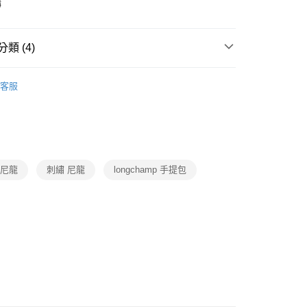
購
類 (4)
y
・精品・鞋包
精品品牌
LONGCHAMP
客服
貨/夢時代
時代百貨台北店
-國際精品
貨/夢時代
時代百貨高雄店
-國際精品
宅配免運
動
就是好好買
p 尼龍
刺繡 尼龍
longchamp 手提包