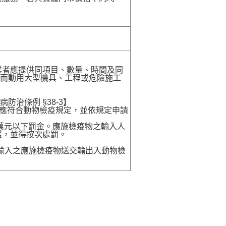
業者應提供同項目、數量、時間及同
卸而動用大型機具、工程或危險施工
病防治條例 §38-3】
，應符合動物檢疫規定，並依規定申請
0萬元以下罰金。應施檢疫物之輸入人
鍰，並得按次處罰。
送輸入之應施檢疫物送交輸出入動物檢