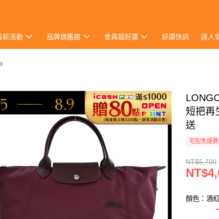
最新活動
品牌旗艦館
會員超好康
好康快訊
達人
P
LONG
短把再
送
宅配免運費
NT$5,700
NT$4,
顏色：酒