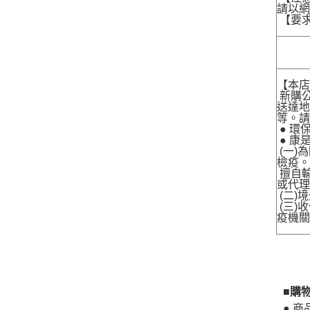
請以
【要
【本
新購
送達
等。
● 環保
● 康
(一)
檢疫
擅自輸
或代理
(二)
(三)
疫機關
■購
● 