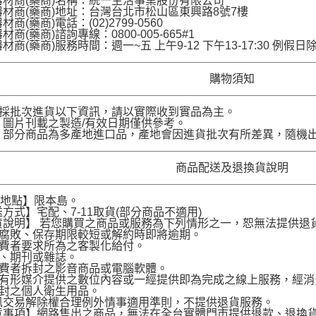
材商(藥商)名稱：統一生活事業股份有限公司
材商(藥商)地址：台灣台北市松山區東興路8號7樓
商(藥商)電話：(02)2799-0560
商(藥商)諮詢專線：0800-005-665#1
材商(藥商)服務時間：週一~五 上午9-12 下午13-17:30 例假日
購物須知
品採批次進貨以下資訊，請以實際收到實品為主。
圖片刊載之製造/有效日期僅供參考。
部分商品為多產地進口品，產地會因進貨批次有所差異，隨機
商品配送及退換貨說明
送地點】限本島。
方式】宅配、7-11取貨(部分商品不適用)
說明】 若您購買之商品或服務為下列情形之一，恕無法提供退
腐敗、保存期限較短或解約時即將逾期。
費者要求所為之客製化給付。
、期刊或雜誌。
費者拆封之影音商品或電腦軟體。
有形媒介提供之數位內容或一經提供即為完成之線上服務，經消
封之個人衛生用品。
訊交易解除權合理例外情事適用準則，不提供退貨服務。
意事項】網路售出之商品，無法在全台實體門市提供退款、退換