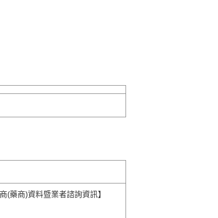
商(藥商)資料暨業者諮詢資訊】