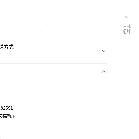
清除
紀錄
送方式
費
次付款
82591
文標所示