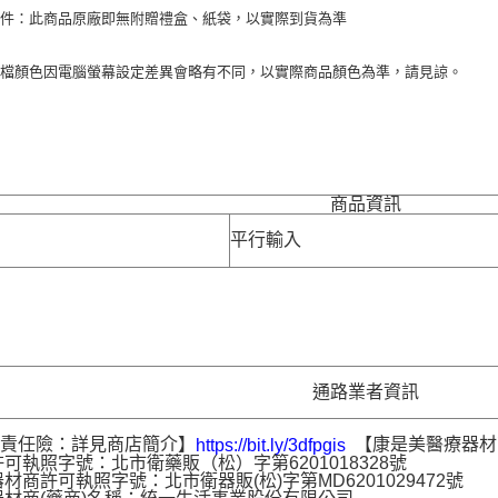
附件：此商品原廠即無附贈禮盒、紙袋，以實際到貨為準
圖檔顏色因電腦螢幕設定差異會略有不同，以實際商品顏色為準，請見諒。
商品資訊
平行輸入
通路業者資訊
品責任險：詳見商店簡介】
【康是美醫療器材
https://bit.ly/3dfpgis
可執照字號：北市衛藥販（松）字第6201018328號
材商許可執照字號：北市衛器販(松)字第MD6201029472號