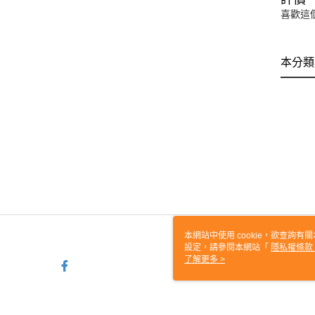
喜歡這
本分類
本網站中使用 cookie，欲查詢有關
設定，請參閱本網站「
隱私權條款
使用 cookie。
了解更多 >