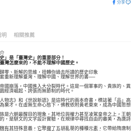
分享
運送方式
博客來商
說明
相關推薦
每筆NT$8
介
史」是「臺灣史」的重要部分！
臺灣怎麼來的，不能不理解中國歷史。
零、新解的思維，扭轉你過去所讀的歷史印象
重新理解臺灣、理解中國、理解世界的書──
國崩落，中國進入大分裂時代。這是一個軍事的、貴族的、異
園經濟崛起、誇張而無節制的時代。
物志》和《世說新語》是這時代的兩本奇書，標誌著「品」高
為棄才。在虛無生命心態下，佛教依附黃老東來，成為中國思想
是六朝最醒目的現象，其地位與權力甚至凌駕皇帝之上，王朝
的，是駢文的文字設計實驗，在規律中尋找自由的審美，為唐詩
有其特殊意義，它聚攏了五胡亂華的種種元素，它帶給隋唐制