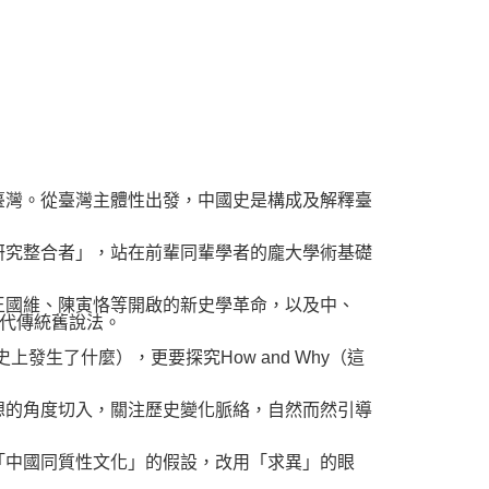
灣。從臺灣主體性出發，中國史是構成及解釋臺
究整合者」，站在前輩同輩學者的龐大學術基礎
國維、陳寅恪等開啟的新史學革命，以及中、
代傳統舊說法。
生了什麼），更要探究How and Why（這
的角度切入，關注歷史變化脈絡，自然而然引導
中國同質性文化」的假設，改用「求異」的眼