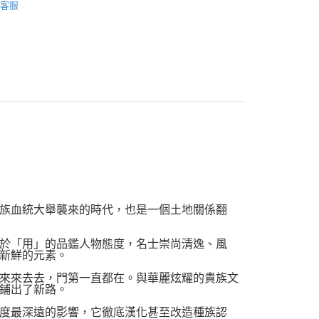
客服
品配送方式
0，滿NT$1,000(含以上)免運費
族血統大舉襲來的時代，也是一個土地關係翻
於「用」的品鑑人物態度，名士崇尚清逸、風
新鮮的元素。
來來去去，門第一直都在。與華麗炫耀的貴族文
鋪出了新路。
度最深遠的影響，它徹底漢化甚至改造種族認