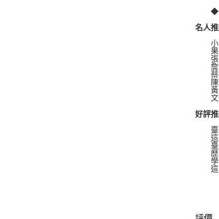
◆清
名人推
小野
果子
張大
詹宏志
蔡詩
陳一
黃春
文化
好評推
臺灣
這一
臺灣
歷史
學院
這是
評價