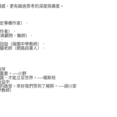
感，更有啟迪思考的深度與廣度。
史專欄作家）．
作者）．
首席顧問、醫師）．
．
冠喆（薇閣中學教師）．
貓老師（網路說書人）．
詩萍
重要。──小野
，才能立足世界。──楊斯棓
黃益中
啟發。幸好我們等到了楊照。──胡川安
學教師）