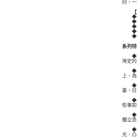
同，一
【突
◆一
◆深
◆以
◆亂
◆打
系列特
◆這
灣史的
◆既
上，為
◆全
臺、日
◆用問
些事如
◆點
獨立思
◆學
光，凸