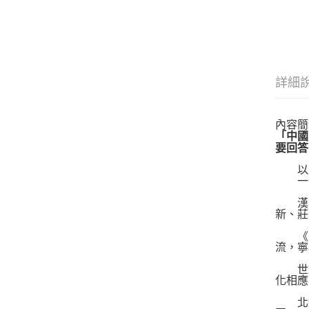
詳細
內容簡
「中國
要回答
以歸
一套
漢帝
新、莊
《人
流，寧
世族
化相應
北魏