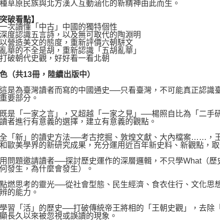
種草原民族與北方漢人互動涵化的新精神由此而生。
破看點】
次讀懂「中古」中國的獨特個性
度認識五言詩，以及無可取代的陶淵明
營造美文的態度，重新評價六朝駢文
華的不全是胡，重新認識「五胡亂華」
破朝代史觀，好好看一看北朝
色（共13冊，陸續出版中）
是為臺灣讀者而寫的中國通史──只看臺灣，不可能真正認識臺
重要部分。
是「一家之言」，又超越「一家之見」──楊照自比為「二手研
讀者進行有意義的選擇，建立有意義的觀點。
「新」的讀史方法──考古挖掘、敦煌文獻、大內檔案……，王
和歐美學界的新研究成果，充分運用近百年新史料、新觀點，取
題邀請讀者──探討歷史運作的深層邏輯，不只學What（歷史上發
何發生，為什麼會發生）。
燃思考的靈光──從社會型態、民生經濟、食衣住行、文化思想
辨的能力。
習「活」的歷史──打破傳統帝王將相的「王朝史觀」，去除「
顯長久以來被忽視或誤讀的現象。