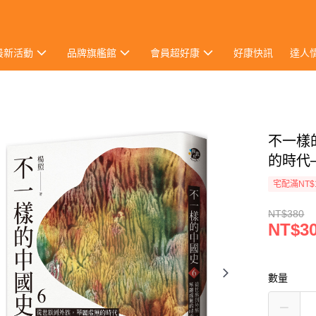
最新活動
品牌旗艦館
會員超好康
好康快訊
達人
不一樣
的時代
宅配滿NT$
NT$380
NT$3
數量