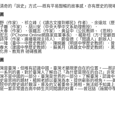
奇的「說史」方式──既有平易酣暢的故事感，亦有歷史的現場
薦
（作家）．祁立峰（《讀古文撞到鄉民》作者）．余遠炫（歷
離（作家）．胡川安（中央大學中文系助理教授）．
春（作家）．張鐵志（作家）．黃益中（公民教師、《思辨》
（PChome Online網路家庭董事長）．楊斯棓（方寸管顧
萍（作家、廣播電視主持人）．鄭俊德（「閱讀人」創辦人）
隆（臺中一中歷史教師）．陳婉麗（明道中學歷史教師）．曾
木（建國中學歷史教師）．蘇美月（高雄女中歷史教師）．黑
界、教育界 磅礡推薦
薦
是臺灣，但唯有認識中國，臺灣才顯現更自在的位置。──蔡
系列的書，對於臺灣人了解自己「為什麼是現在的自己」非常
不是中國的一部分，臺灣是世界的一部分。了解臺灣，認識中國
是思辨的題材，楊照老師以臺灣為本，提供嶄新的視角。──
中的歷史過於艱深，普及的又著重帝王將相，無法給予知識上的
一套非常適合高中師生共同閱讀的好書。──曾冠喆（薇閣中