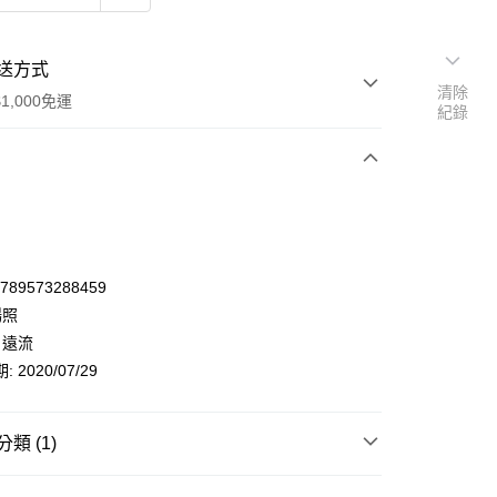
送方式
清除
1,000免運
紀錄
次付款
9789573288459
楊照
 遠流
 2020/07/29
類 (1)
y
人文社科
歷史
中國歷史