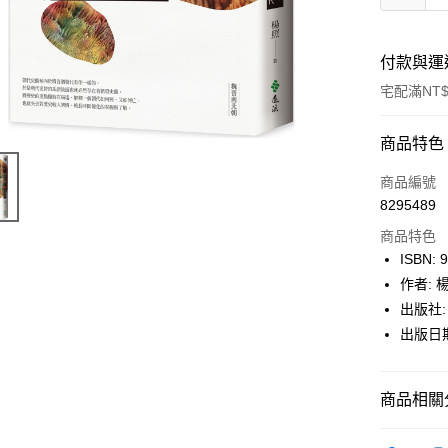
付款與運
宅配滿NT$
付款方式
商品特色
icash Pay
商品編號
8295489
信用卡一
商品特色
數位禮券
ISBN: 
作者: 
LINE Pay
出版社:
Apple Pay
出版日期:
街口支付
商品相關分
悠遊付
Google Pa
博客來