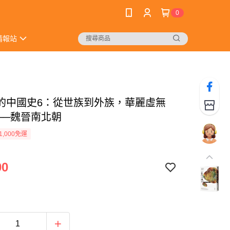
0
情報站
的中國史6：從世族到外族，華麗虛無
──魏晉南北朝
1,000免運
00