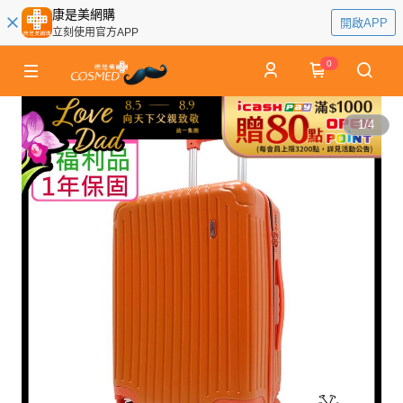
康是美網購
開啟APP
立刻使用官方APP
0
1
/
4