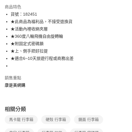
數位禮券
商品特色
LINE Pay
貨號：182451
★此商品為福利品，不接受退換貨
Apple Pay
★活動內裡收納夾層
街口支付
★360度八輪飛機自由旋轉輪
★附固定式密碼鎖
悠遊付
★上、側手把好拉提
Google Pay
★適合6~10天旅遊行程或商務出差
運送方式
銷售重點
宅配-下單後3-5個工作天配送(不含預購品)，箱購品分箱出貨
康是美網購
每筆NT$100，滿NT$799(含以上)免運費
相關分類
馬卡龍 行李箱
硬殼 行李箱
鏡面 行李箱