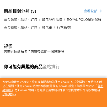
商品相關分類 (3)
查看全部
黃金鑽飾・精品・鞋包
鞋包配件品牌
ROYAL POLO皇家保羅
黃金鑽飾・精品・鞋包
鞋包箱
行李箱/袋
評價
喜歡這個商品嗎？購買後給他一個好評吧
你可能有興趣的商品
全站排行
本網站中使用 cookie，欲查詢有關本網站使用 cookie 方式之詳情，及若您不希
熱門標籤
望在電腦上使用 cookie 時應如何變更電腦的 cookie 設定，請參閱本網站「
隱私
權條款
」之 Cookie 聲明。您繼續使用本網站即表示您同意本公司得按本網站使
用條款之 Cookie 聲明使用 cookie。
了解更多 >