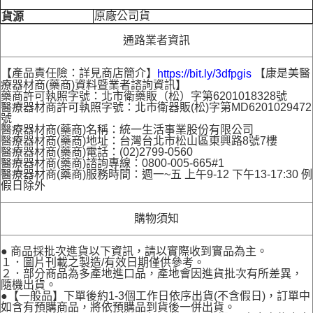
原廠公司貨
貨源
通路業者資訊
【產品責任險：詳見商店簡介】
【康是美醫
https://bit.ly/3dfpgis
療器材商(藥商)資料暨業者諮詢資訊】
藥商許可執照字號：北市衛藥販（松）字第6201018328號
醫療器材商許可執照字號：北市衛器販(松)字第MD6201029472
號
醫療器材商(藥商)名稱：統一生活事業股份有限公司
醫療器材商(藥商)地址：台灣台北市松山區東興路8號7樓
醫療器材商(藥商)電話：(02)2799-0560
醫療器材商(藥商)諮詢專線：0800-005-665#1
醫療器材商(藥商)服務時間：週一~五 上午9-12 下午13-17:30 例
假日除外
購物須知
● 商品採批次進貨以下資訊，請以實際收到實品為主。
１．圖片刊載之製造/有效日期僅供參考。
２．部分商品為多產地進口品，產地會因進貨批次有所差異，
隨機出貨。
●【一般品】下單後約1-3個工作日依序出貨(不含假日)，訂單中
如含有預購商品，將依預購品到貨後一併出貨。