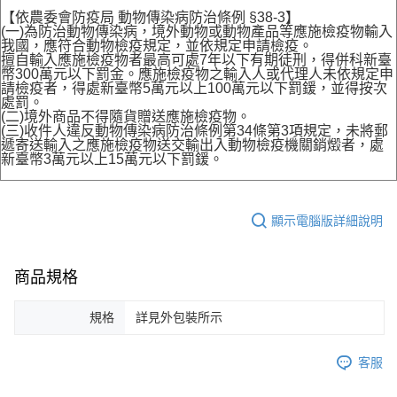
【依農委會防疫局 動物傳染病防治條例 §38-3】
(一)為防治動物傳染病，境外動物或動物產品等應施檢疫物輸入
我國，應符合動物檢疫規定，並依規定申請檢疫。
擅自輸入應施檢疫物者最高可處7年以下有期徒刑，得併科新臺
幣300萬元以下罰金。應施檢疫物之輸入人或代理人未依規定申
請檢疫者，得處新臺幣5萬元以上100萬元以下罰鍰，並得按次
處罰。
(二)境外商品不得隨貨贈送應施檢疫物。
(三)收件人違反動物傳染病防治條例第34條第3項規定，未將郵
遞寄送輸入之應施檢疫物送交輸出入動物檢疫機關銷燬者，處
新臺幣3萬元以上15萬元以下罰鍰。
顯示電腦版詳細說明
商品規格
規格
詳見外包裝所示
客服