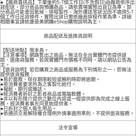
●【廠商直送品】下單後約5-7個工作日(不含假日)由廠商依序出
貨配送，部分商品與預購商品，請依賣場實際出貨日為準，部
分商品可能會因氣候、排程製作、海外運送等狀況而不適用5-7
個工作日出貨條件，實際出貨日需依廠商排程作業為準，詳細
相關事宜請依康是美網購eShop購物說明為主。
商品配送及退換貨說明
【配送地點】限本島。
【注意事項】網路售出之商品，無法在全台實體門市提供退
款、退換貨服務。若與實體門市價格不同時，請以網站公告為
主。
【退貨說明】若您購買之商品或服務為下列情形之一，恕無法
提供退貨服務：
●易於腐敗、保存期限較短或解約時即將逾期。
●依消費者要求所為之客製化給付。
●報紙、期刊或雜誌。
●經消費者拆封之影音商品或電腦軟體。
●非以有形媒介提供之數位內容或一經提供即為完成之線上服
務，經消費者事先同意始提供者。
●已拆封之個人衛生用品。
●依通訊交易解除權合理例外情事適用準則，不提供退貨服務。
法令宣導