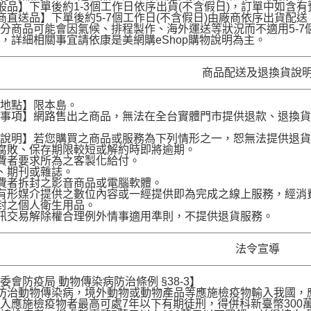
般品】下單後約1-3個工作日依序出貨(不含假日)，訂單中如含
商直送品】下單後約5-7個工作日(不含假日)由廠商依序出貨
分商品可能會因氣候、排程製作、海外運送等狀況而不適用5-
，詳細相關事宜請依康是美網購eShop購物說明為主。
商品配送及退換貨說
送地點】限本島。
意事項】網路售出之商品，無法在全台實體門市提供退款、退換
。
貨說明】若您購買之商品或服務為下列情形之一，恕無法提供退
腐敗、保存期限較短或解約時即將逾期。
費者要求所為之客製化給付。
、期刊或雜誌。
費者拆封之影音商品或電腦軟體。
有形媒介提供之數位內容或一經提供即為完成之線上服務，經消
封之個人衛生用品。
訊交易解除權合理例外情事適用準則，不提供退貨服務。
法令宣導
委會防疫局 動物傳染病防治條例 §38-3】
為防治動物傳染病，境外動物或動物產品等應施檢疫物輸入我國
入應施檢疫物者最高可處7年以下有期徒刑，得併科新臺幣300