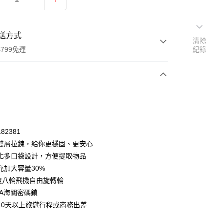
送方式
清除
799免運
紀錄
次付款
82381
雙層拉鍊，給你更穩固、更安心
化多口袋設計，方便提取物品
充加大容量30%
0度八輪飛機自由旋轉輪
SA海關密碼鎖
10天以上旅遊行程或商務出差