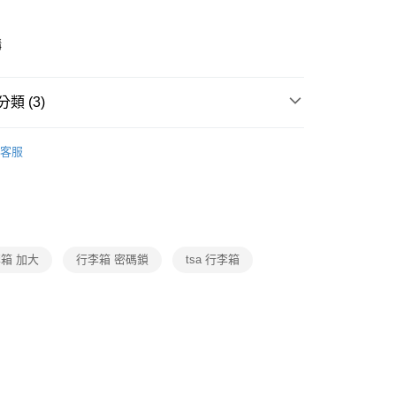
y
購
後3-5個工作天配送(不含預購品)，箱購品分箱出貨
類 (3)
00，滿NT$799(含以上)免運費
・精品・鞋包
鞋包配件品牌
Batolon 寶龍
客服
・精品・鞋包
鞋包箱
行李箱/袋
動
就是好好買
箱 加大
行李箱 密碼鎖
tsa 行李箱