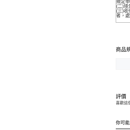
規定申
(二)
(三)
者，處
商品
評價
喜歡這
你可能