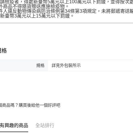
請檢疫者，得處新臺幣5萬元以上100萬元以下罰鍰，並得按次
境外商品不得隨貨贈送應施檢疫物。
收件人違反動物傳染病防治條例第34條第3項規定，未將郵遞寄
新臺幣3萬元以上15萬元以下罰鍰。
規格
規格
詳見外包裝所示
個商品嗎？購買後給他一個好評吧
有興趣的商品
全站排行