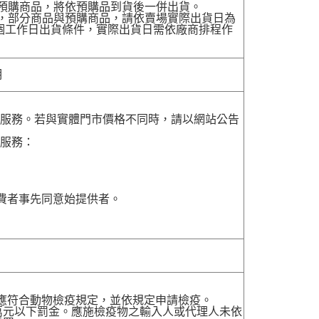
有預購商品，將依預購品到貨後一併出貨。
配送，部分商品與預購商品，請依賣場實際出貨日為
7個工作日出貨條件，實際出貨日需依廠商排程作
明
貨服務。若與實體門市價格不同時，請以網站公告
貨服務：
費者事先同意始提供者。
，應符合動物檢疫規定，並依規定申請檢疫。
萬元以下罰金。應施檢疫物之輸入人或代理人未依