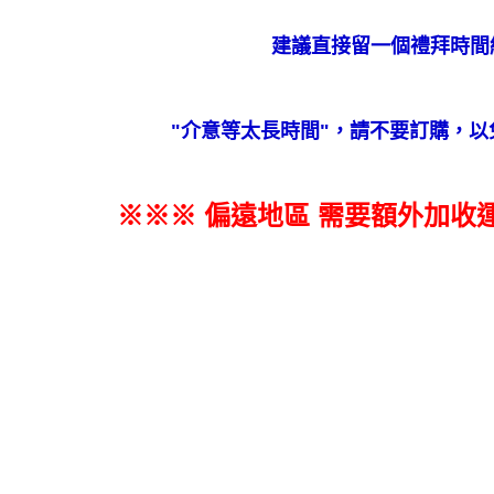
建議直接留一個禮拜時間
"
介意等太長時間
"
，請不要訂購，以
※※※ 偏遠地區 需要額外加收運