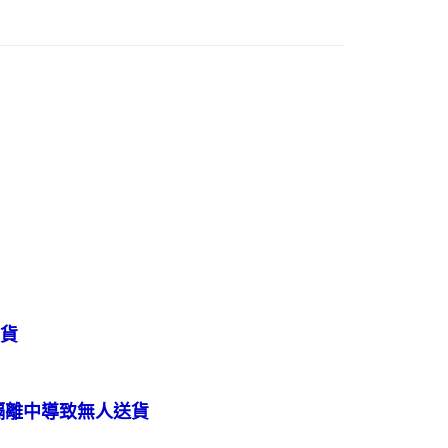
貨
隔離中導致無人送貨