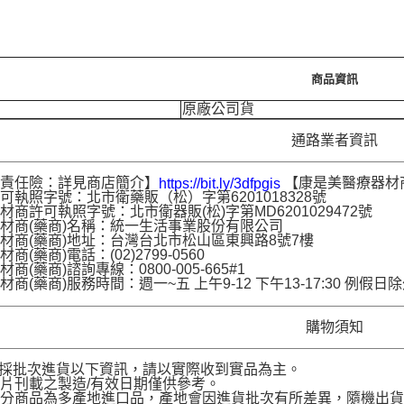
商品資訊
原廠公司貨
通路業者資訊
品責任險：詳見商店簡介】
【康是美醫療器材
https://bit.ly/3dfpgis
可執照字號：北市衛藥販（松）字第6201018328號
材商許可執照字號：北市衛器販(松)字第MD6201029472號
材商(藥商)名稱：統一生活事業股份有限公司
材商(藥商)地址：台灣台北市松山區東興路8號7樓
商(藥商)電話：(02)2799-0560
商(藥商)諮詢專線：0800-005-665#1
材商(藥商)服務時間：週一~五 上午9-12 下午13-17:30 例假日
購物須知
品採批次進貨以下資訊，請以實際收到實品為主。
片刊載之製造/有效日期僅供參考。
部分商品為多產地進口品，產地會因進貨批次有所差異，隨機出