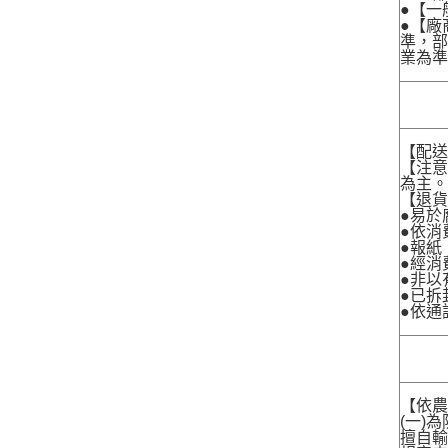
●【一
●【廠
準，部
業為準
【配
【注
為主
【退
●易於
●依消
●報紙
●經消
●非以
●已拆
●依通
【依農
(一)
擅自輸