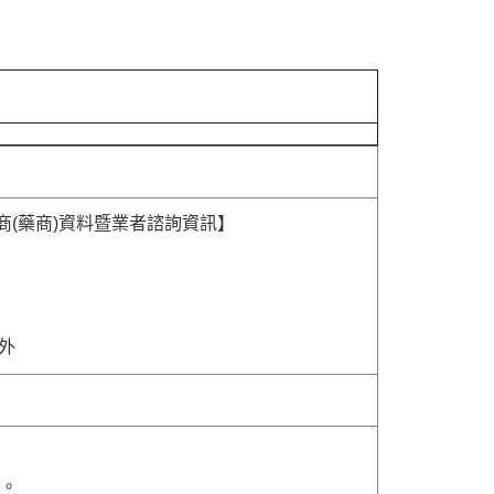
商(藥商)資料暨業者諮詢資訊】
除外
貨。