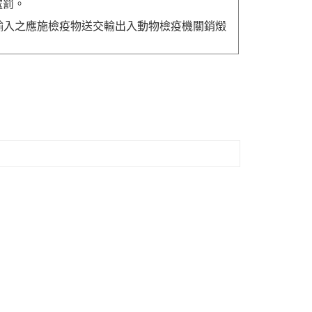
處罰。
送輸入之應施檢疫物送交輸出入動物檢疫機關銷燬