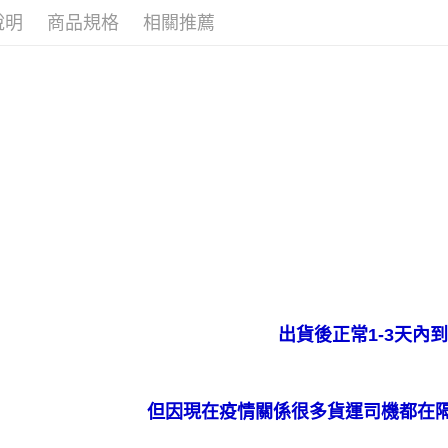
說明
商品規格
相關推薦
出貨後正常
1-3
天內到
但因現在疫情關係很多貨運司機都在