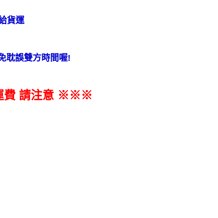
給貨運
免耽誤雙方時間喔
!
費 請注意 ※※※