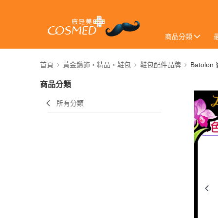
商品分類
首頁
黃金鑽飾・精品・鞋包
鞋包配件品牌
Batolon
商品分類
所有分類