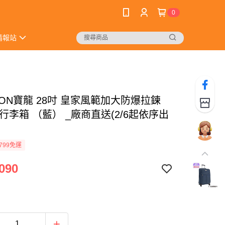
0
情報站
LON寶龍 28吋 皇家風範加大防爆拉鍊
行李箱 （藍） _廠商直送(2/6起依序出
799免運
090