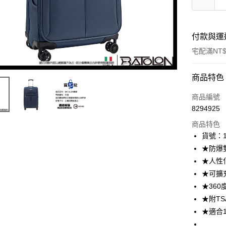
付款與運
宅配滿NT$
付款方式
商品特色
icash Pay
商品編號
8294925
信用卡一
商品特色
數位禮券
貨號：1
★防爆
LINE Pay
★人性
Apple Pay
★可擴
★36
街口支付
★附T
悠遊付
★適合