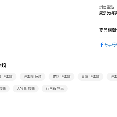
Google Pa
銷售重點
康是美網
運送方式
宅配-下單
商品相關分
每筆NT$1
黃金鑽飾
分享
黃金鑽飾
🆕主打活
分類
量 行李箱
行李箱 拉鍊
寶龍 行李箱
皇家 行李箱
行李
拉鍊
大容量 拉鍊
行李箱 物品