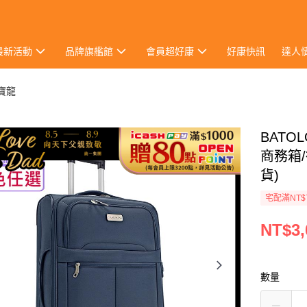
最新活動
品牌旗艦館
會員超好康
好康快訊
達人
 寶龍
BATO
商務箱/
貨)
宅配滿NT$
NT$3,
數量