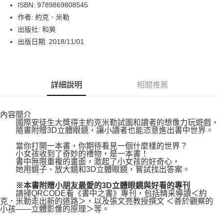
LINE Pay
ISBN: 9789869808545
作者: 約克．米勒
Apple Pay
出版社: 和英
街口支付
出版日期: 2018/11/01
悠遊付
Google Pay
詳細說明
相關推薦
運送方式
內容簡介
博客來商品配送方式
國際安徒生大獎得主約克米勒試圖和讀者的想像力玩遊戲，
每筆NT$80，滿NT$1,000(含以上)免運費
隨書附贈3D立體眼鏡，讓小讀者也能恣意進出書中世界。
當你打開一本書，你期待看見一個什麼樣的世界？
小女孩收到了奇妙的禮物，是一本書！
書中無限重複的畫面，激起了小女孩的好奇心，
她用鏡子、放大鏡和3D立體眼鏡，嘗試找出答案。
※本書附贈小朋友最愛的3D立體眼鏡與好看的專刊
請掃QRCODE看《書中之書》專刊，包括精采導讀＜約
克．米勒走出新的道路＞，以及張文亮教授撰文 ＜善於觀察的
小孩——立體影像的原理＞等。