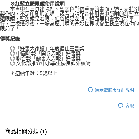
※紅藍立體眼鏡使用說明
本書中有三頁出現紅、藍兩色影像重疊的畫面，這可是特別
製作的，不是印刷瑕疵喔！觀看時請配合使用書中所附的紅藍立
體眼鏡，藍色鏡是右眼、紅色鏡是左眼，鏡面要和書本保持平
行，注視幾秒後，一場身歷其境的奇妙世界就會生動呈現在你的
眼前了！
得獎紀錄
◎「好書大家讀」年度最佳童書獎
◎ 中國時報「開卷周報」好書獎
◎ 聯合報「讀書人周報」好書獎
◎ 文化部推介中小學生優良課外讀物
＊適讀年齡：5歲以上
顯示電腦版詳細說明
客服
商品相關分類 (1)