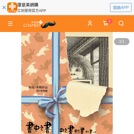
康是美網購
開啟APP
立刻使用官方APP
0
1
/
1