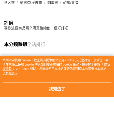
博客來
童書/親子教養
圖畫書
幻想/冒險
評價
喜歡這個商品嗎？購買後給他一個好評吧
本分類熱銷
全站排行
本網站中使用 cookie，欲查詢有關本網站使用 cookie 方式之詳情，及若您不希
熱門標籤
望在電腦上使用 cookie 時應如何變更電腦的 cookie 設定，請參閱本網站「
隱私
權條款
」之 Cookie 聲明。您繼續使用本網站即表示您同意本公司得按本網站使
用條款之 Cookie 聲明使用 cookie。
了解更多 >
我知道了