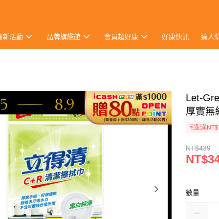
最新活動
品牌旗艦館
會員超好康
好康快訊
達人
Let-
厚實無
宅配滿NT$
NT$439
NT$3
數量