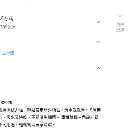
送方式
清除
799免運
紀錄
en 立得清
次付款
82029
表層擦拭力強，輕鬆帶走髒污頑垢，清水就洗淨。 5層無
心，吸水又快乾，不易滋生細菌。 車縫線採三色設計易
不同用途，輕鬆管理居家清潔。
y