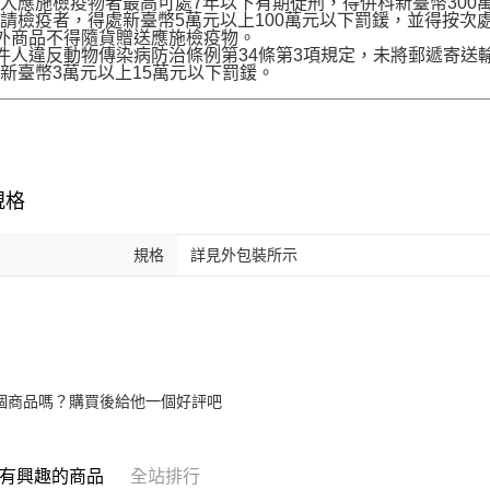
入應施檢疫物者最高可處7年以下有期徒刑，得併科新臺幣300
請檢疫者，得處新臺幣5萬元以上100萬元以下罰鍰，並得按次
境外商品不得隨貨贈送應施檢疫物。
收件人違反動物傳染病防治條例第34條第3項規定，未將郵遞寄
新臺幣3萬元以上15萬元以下罰鍰。
規格
規格
詳見外包裝所示
個商品嗎？購買後給他一個好評吧
有興趣的商品
全站排行