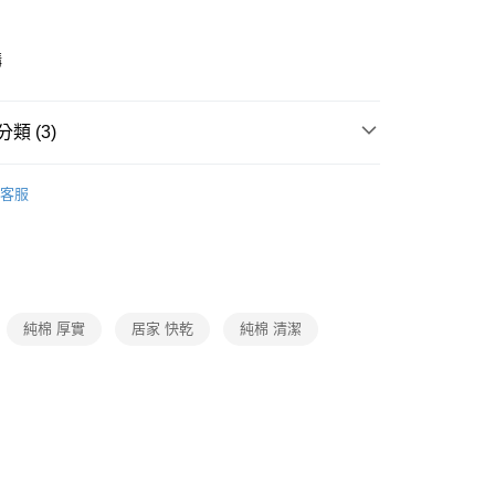
購
後3-5個工作天配送(不含預購品)，箱購品分箱出貨
00，滿NT$799(含以上)免運費
類 (3)
潔・餐廚
品牌
LET-Green 立得清
客服
動
就是好好買
潔・餐廚
居家清潔
廚房清潔
菜瓜布/抹布
純棉 厚實
居家 快乾
純棉 清潔