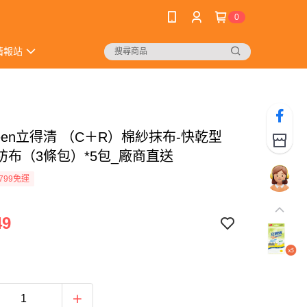
0
情報站
Green立得清 （C＋R）棉紗抹布-快乾型
紡布（3條包）*5包_廠商直送
799免運
49