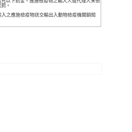
萬元以下罰金。應施檢疫物之輸入人或代理人未依
處罰。
送輸入之應施檢疫物送交輸出入動物檢疫機關銷燬