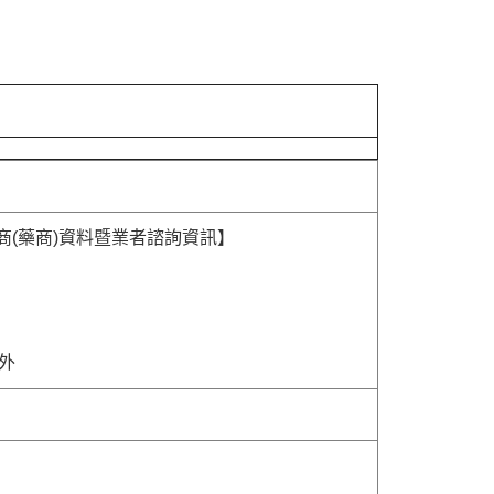
商(藥商)資料暨業者諮詢資訊】
除外