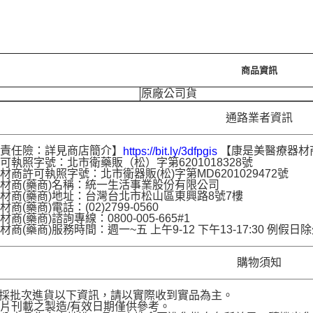
商品資訊
原廠公司貨
通路業者資訊
品責任險：詳見商店簡介】
【康是美醫療器材
https://bit.ly/3dfpgis
可執照字號：北市衛藥販（松）字第6201018328號
材商許可執照字號：北市衛器販(松)字第MD6201029472號
材商(藥商)名稱：統一生活事業股份有限公司
材商(藥商)地址：台灣台北市松山區東興路8號7樓
商(藥商)電話：(02)2799-0560
商(藥商)諮詢專線：0800-005-665#1
材商(藥商)服務時間：週一~五 上午9-12 下午13-17:30 例假日
購物須知
品採批次進貨以下資訊，請以實際收到實品為主。
片刊載之製造/有效日期僅供參考。