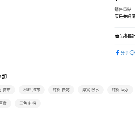
銷售重點
康是美網
運送方式
宅配-下單
每筆NT$1
商品相關分
紙品・清
分享
🆕主打活
紙品・清
分類
清 抹布
棉紗 抹布
純棉 快乾
厚實 吸水
純棉 吸水
厚實
三色 純棉