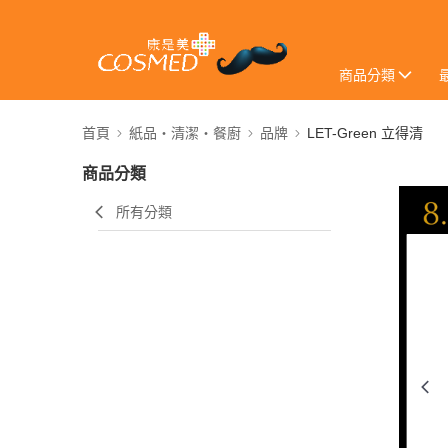
商品分類
首頁
紙品・清潔・餐廚
品牌
LET-Green 立得清
商品分類
所有分類