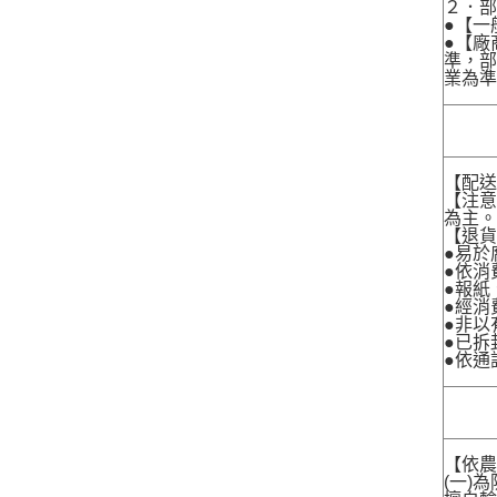
２．
●【一
●【廠
準，部
業為準
【配
【注
為主
【退
●易於
●依消
●報紙
●經消
●非以
●已拆
●依通
【依農
(一)