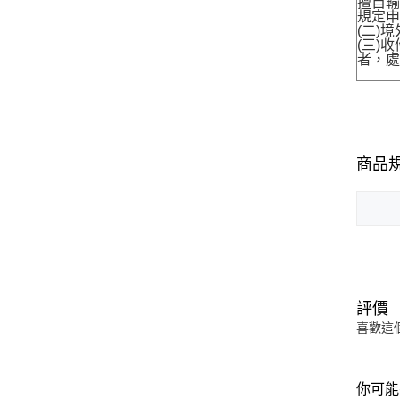
擅自輸
規定申
(二)
(三)
者，處
商品
評價
喜歡這
你可能