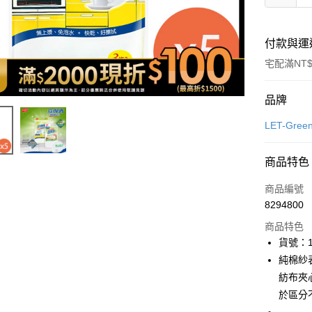
付款與運
宅配滿NT$
付款方式
品牌
icash Pay
LET-Gre
信用卡一
商品特色
數位禮券
商品編號
LINE Pay
8294800
商品特色
Apple Pay
貨號：1
街口支付
純棉紗
紡布夾
悠遊付
於區分
Google Pa