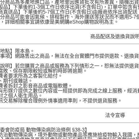
部分商品為多產地進口品，產地會因進貨批次有所差異，隨機出
般品】下單後約1-3個工作日依序出貨(不含假日)，訂單中如含
商直送品】下單後約5-7個工作日(不含假日)由廠商依序出貨
分商品可能會因氣候、排程製作、海外運送等狀況而不適用5-
，詳細相關事宜請依康是美網購eShop購物說明為主。
商品配送及退換貨說
送地點】限本島。
意事項】網路售出之商品，無法在全台實體門市提供退款、退換
。
貨說明】若您購買之商品或服務為下列情形之一，恕無法提供退
腐敗、保存期限較短或解約時即將逾期。
費者要求所為之客製化給付。
、期刊或雜誌。
費者拆封之影音商品或電腦軟體。
有形媒介提供之數位內容或一經提供即為完成之線上服務，經消
封之個人衛生用品。
訊交易解除權合理例外情事適用準則，不提供退貨服務。
法令宣導
委會防疫局 動物傳染病防治條例 §38-3】
為防治動物傳染病，境外動物或動物產品等應施檢疫物輸入我國