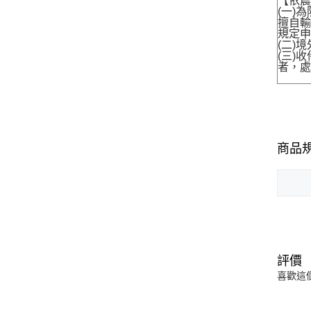
【依農
(一)
擅自輸
規定申
(二)
(三)
者，處
商品
評價
喜歡這