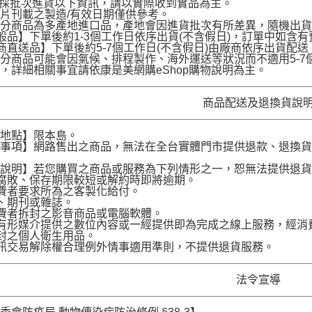
品採批次進貨以下資訊，請以實際收到實品為主。
片刊載之製造/有效日期僅供參考。
部分商品為多產地進口品，產地會因進貨批次有所差異，隨機出
般品】下單後約1-3個工作日依序出貨(不含假日)，訂單中如含
商直送品】下單後約5-7個工作日(不含假日)由廠商依序出貨
分商品可能會因氣候、排程製作、海外運送等狀況而不適用5-
，詳細相關事宜請依康是美網購eShop購物說明為主。
商品配送及退換貨說
送地點】限本島。
意事項】網路售出之商品，無法在全台實體門市提供退款、退換
。
貨說明】若您購買之商品或服務為下列情形之一，恕無法提供退
腐敗、保存期限較短或解約時即將逾期。
費者要求所為之客製化給付。
、期刊或雜誌。
費者拆封之影音商品或電腦軟體。
有形媒介提供之數位內容或一經提供即為完成之線上服務，經消
封之個人衛生用品。
訊交易解除權合理例外情事適用準則，不提供退貨服務。
法令宣導