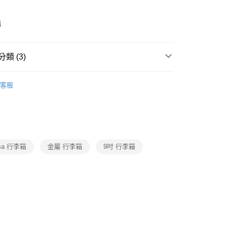
購
後3-5個工作天配送(不含預購品)，箱購品分箱出貨
00，滿NT$799(含以上)免運費
類 (3)
・精品・鞋包
鞋包配件品牌
Batolon 寶龍
客服
・精品・鞋包
鞋包箱
行李箱/袋
動
就是好好買
sa 行李箱
金屬 行李箱
9吋 行李箱