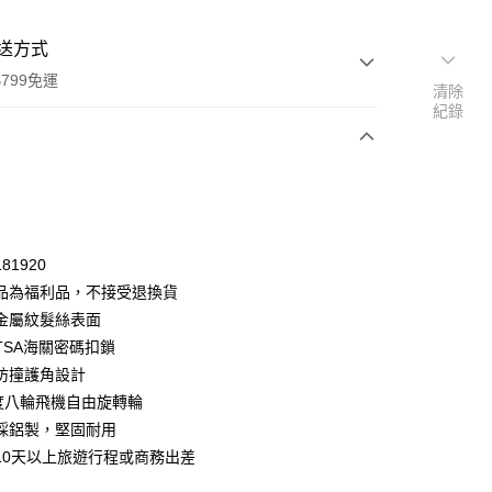
送方式
799免運
清除
紀錄
次付款
81920
品為福利品，不接受退換貨
金屬紋髮絲表面
TSA海關密碼扣鎖
防撞護角設計
0度八輪飛機自由旋轉輪
採鋁製，堅固耐用
10天以上旅遊行程或商務出差
y