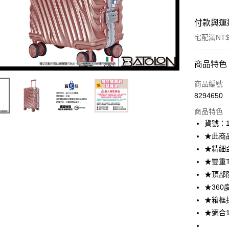
付款與運
宅配滿NT$
付款方式
商品特色
icash Pay
商品編號
8294650
信用卡一
商品特色
數位禮券
貨號：1
★此商
LINE Pay
★精細
Apple Pay
★雙重
★頂部
街口支付
★36
悠遊付
★箱框
★適合
Google Pa