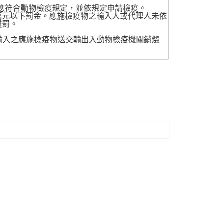
，應符合動物檢疫規定，並依規定申請檢疫。
萬元以下罰金。應施檢疫物之輸入人或代理人未依
處罰。
送輸入之應施檢疫物送交輸出入動物檢疫機關銷燬