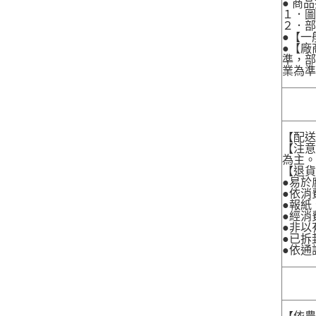
● 商
１．圖
２．
●【一
●【廠
準，部
業為準
【配
【注
為主
【退
●易於
●依消
●報紙
●經消
●非以
●已拆
●依通