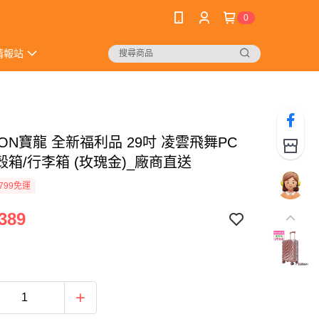
0
情報站
LON寶龍 全新福利品 29吋 凌雲飛舞PC
箱/行李箱 (玫瑰金)_廠商直送
799免運
389