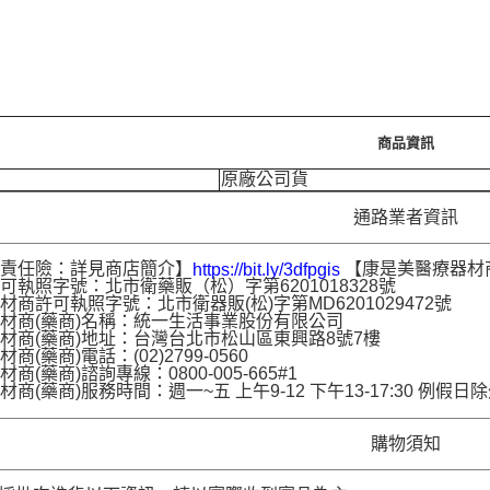
商品資訊
原廠公司貨
通路業者資訊
品責任險：詳見商店簡介】
【康是美醫療器材
https://bit.ly/3dfpgis
可執照字號：北市衛藥販（松）字第6201018328號
材商許可執照字號：北市衛器販(松)字第MD6201029472號
材商(藥商)名稱：統一生活事業股份有限公司
材商(藥商)地址：台灣台北市松山區東興路8號7樓
商(藥商)電話：(02)2799-0560
商(藥商)諮詢專線：0800-005-665#1
材商(藥商)服務時間：週一~五 上午9-12 下午13-17:30 例假日
購物須知