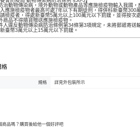
委會防疫局 動物傳染病防治條例 §38-3】
為防治動物傳染病，境外動物或動物產品等應施檢疫物輸入我國
入應施檢疫物者最高可處7年以下有期徒刑，得併科新臺幣300
請檢疫者，得處新臺幣5萬元以上100萬元以下罰鍰，並得按次
境外商品不得隨貨贈送應施檢疫物。
收件人違反動物傳染病防治條例第34條第3項規定，未將郵遞寄
新臺幣3萬元以上15萬元以下罰鍰。
規格
規格
詳見外包裝所示
個商品嗎？購買後給他一個好評吧