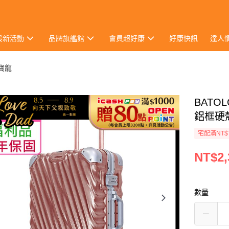
最新活動
品牌旗艦館
會員超好康
好康快訊
達人
 寶龍
BATO
鋁框硬殼
宅配滿NT$
NT$2,
數量