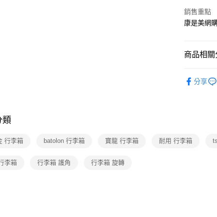
銷售重點
運送方式
康是美網
宅配-下單
每筆NT$1
商品相關分
黃金鑽飾
分享
黃金鑽飾
🆕主打活
分類
金 行李箱
batolon 行李箱
寶龍 行李箱
耐用 行李箱
t
 行李箱
行李箱 護角
行李箱 旋轉