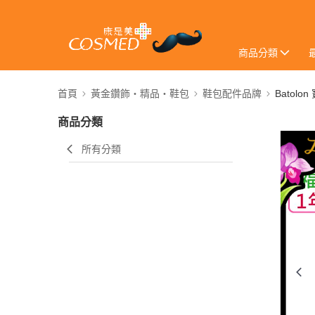
商品分類
首頁
黃金鑽飾・精品・鞋包
鞋包配件品牌
Batolon
商品分類
所有分類