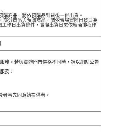
貨。
有預購商品，將依預購品到貨後一併出貨。
配送，部分商品與預購商品，請依賣場實際出貨日為
7個工作日出貨條件，實際出貨日需依廠商排程作
明
貨服務。若與實體門市價格不同時，請以網站公告
貨服務：
費者事先同意始提供者。