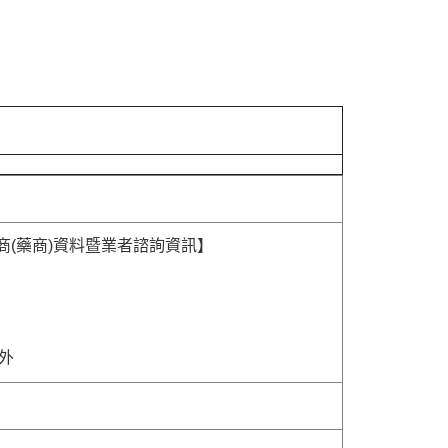
商(藥商)資料暨業者諮詢資訊】
除外