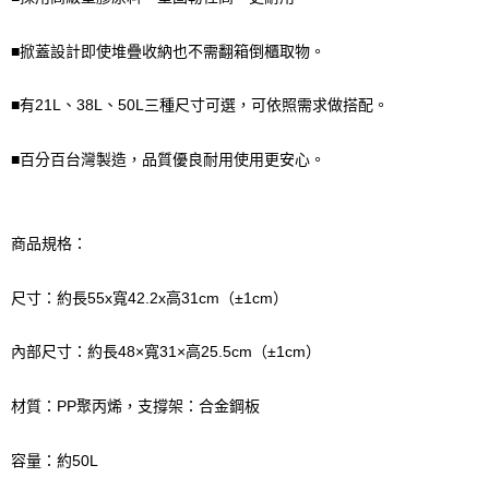
■掀蓋設計即使堆疊收納也不需翻箱倒櫃取物。
■有21L、38L、50L三種尺寸可選，可依照需求做搭配。
■百分百台灣製造，品質優良耐用使用更安心。
商品規格：
尺寸：約長55x寬42.2x高31cm（±1cm）
內部尺寸：約長48×寬31×高25.5cm（±1cm）
材質：PP聚丙烯，支撐架：合金鋼板
容量：約50L