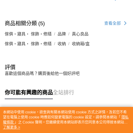
商品相關分類 (5)
查看全部
傢俱・寢具・ 傢飾・修繕
品牌
真心良品
傢俱・寢具・ 傢飾・修繕
收納
收納箱/盒
評價
喜歡這個商品嗎？購買後給他一個好評吧
你可能有興趣的商品
全站排行
本網站中使用 cookie，欲查詢有關本網站使用 cookie 方式之詳情，及若您不希
熱門標籤
望在電腦上使用 cookie 時應如何變更電腦的 cookie 設定，請參閱本網站「
隱私
權條款
」之 Cookie 聲明。您繼續使用本網站即表示您同意本公司得按本網站使
用條款之 Cookie 聲明使用 cookie。
了解更多 >