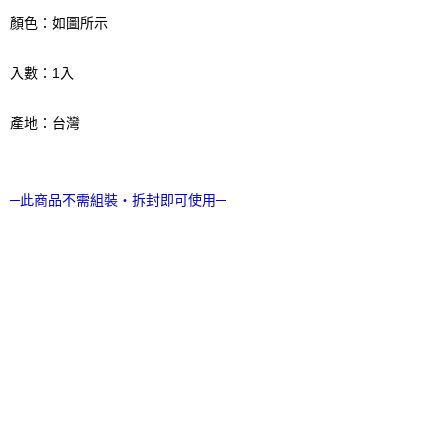
顏色：如圖所示
入數：1入
產地：台灣
─此商品不需組裝‧拆封即可使用─