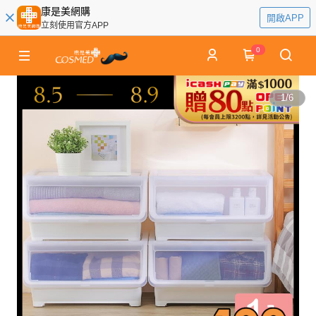
康是美網購
開啟APP
立刻使用官方APP
0
1
/
6