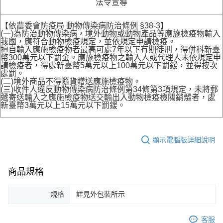
法令宣導
【依農委會防疫局 動物傳染病防治條例 §38-3】
(一)為防治動物傳染病，境外動物或動物產品等應施檢疫物輸入
我國，應符合動物檢疫規定，並依規定申請檢疫。
擅自輸入應施檢疫物者最高可處7年以下有期徒刑，得併科新臺
幣300萬元以下罰金。應施檢疫物之輸入人或代理人未依規定申
請檢疫者，得處新臺幣5萬元以上100萬元以下罰鍰，並得按次
處罰。
(二)境外商品不得隨貨贈送應施檢疫物。
(三)收件人違反動物傳染病防治條例第34條第3項規定，未將郵
遞寄送輸入之應施檢疫物送交輸出入動物檢疫機關銷燬者，處
新臺幣3萬元以上15萬元以下罰鍰。
顯示電腦版詳細說明
商品規格
規格
詳見外包裝所示
客服