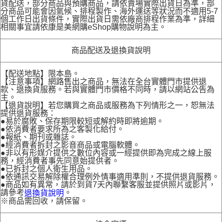
貨配送，部分商品與預購商品，請依賣場實際出貨日為準，部
分商品可能會因氣候、排程製作、海外運送等狀況而不適用5-7
個工作日出貨條件，實際出貨日需依廠商排程作業為準，詳細
相關事宜請依康是美網購eShop購物說明為主。
商品配送及退換貨說明
【配送地點】限本島。
【注意事項】網路售出之商品，無法在全台實體門市提供退
款、退換貨服務。若與實體門市價格不同時，請以網站公告為
主。
【退貨說明】若您購買之商品或服務為下列情形之一，恕無法
提供退貨服務：
●易於腐敗、保存期限較短或解約時即將逾期。
●依消費者要求所為之客製化給付。
●報紙、期刊或雜誌。
●經消費者拆封之影音商品或電腦軟體。
●非以有形媒介提供之數位內容或一經提供即為完成之線上服
務，經消費者事先同意始提供者。
●已拆封之個人衛生用品。
●依通訊交易解除權合理例外情事適用準則，不提供退貨服務。
●商品如有異常，請於到貨7天內聯繫客服並提供照片或影片，
請參考
。
退換貨說明
※商品需回收，請保留。