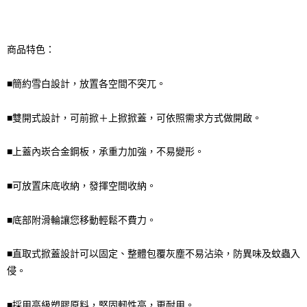
商品特色：
■簡約雪白設計，放置各空間不突兀。
■雙開式設計，可前掀＋上掀掀蓋，可依照需求方式做開啟。
■上蓋內崁合金鋼板，承重力加強，不易變形。
■可放置床底收納，發揮空間收納。
■底部附滑輪讓您移動輕鬆不費力。
■直取式掀蓋設計可以固定、整體包覆灰塵不易沾染，防異味及蚊蟲入
侵。
■採用高級塑膠原料，堅固軔性高，更耐用。