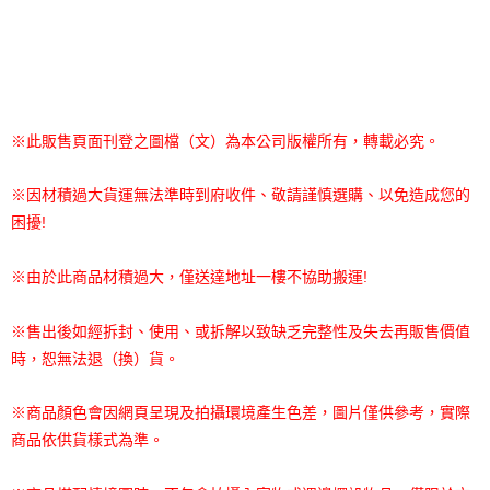
※此販售頁面刊登之圖檔（文）為本公司版權所有，轉載必究。
※因材積過大貨運無法準時到府收件、敬請謹慎選購、以免造成您的
困擾!
※由於此商品材積過大，僅送達地址一樓不協助搬運!
※售出後如經拆封、使用、或拆解以致缺乏完整性及失去再販售價值
時，恕無法退（換）貨。
※商品顏色會因網頁呈現及拍攝環境產生色差，圖片僅供參考，實際
商品依供貨樣式為準。