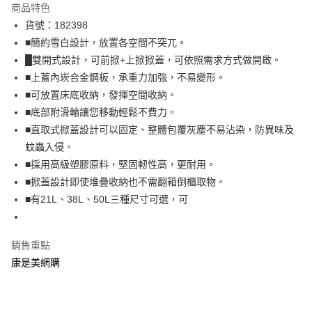
商品特色
LINE Pay
貨號：182398
■簡約雪白設計，放置各空間不突兀。
Apple Pay
█雙開式設計，可前掀+上掀掀蓋，可依照需求方式做開啟。
街口支付
■上蓋內崁合金鋼板，承重力加強，不易變形。
■可放置床底收納，發揮空間收納。
悠遊付
■底部附滑輪讓您移動輕鬆不費力。
Google Pay
■直取式掀蓋設計可以固定、整體包覆灰塵不易沾染，防異味及
蚊蟲入侵。
運送方式
■採用高級塑膠原料，堅固軔性高，更耐用。
宅配-下單後3-5個工作天配送(不含預購品)，箱購品分箱出貨
■掀蓋設計即使堆疊收納也不需翻箱倒櫃取物。
■有21L、38L、50L三種尺寸可選，可
每筆NT$100，滿NT$799(含以上)免運費
銷售重點
康是美網購