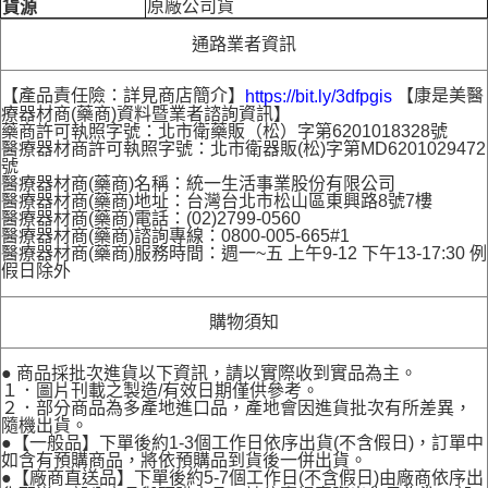
原廠公司貨
貨源
通路業者資訊
【產品責任險：詳見商店簡介】
【康是美醫
https://bit.ly/3dfpgis
療器材商(藥商)資料暨業者諮詢資訊】
藥商許可執照字號：北市衛藥販（松）字第6201018328號
醫療器材商許可執照字號：北市衛器販(松)字第MD6201029472
號
醫療器材商(藥商)名稱：統一生活事業股份有限公司
醫療器材商(藥商)地址：台灣台北市松山區東興路8號7樓
醫療器材商(藥商)電話：(02)2799-0560
醫療器材商(藥商)諮詢專線：0800-005-665#1
醫療器材商(藥商)服務時間：週一~五 上午9-12 下午13-17:30 例
假日除外
購物須知
● 商品採批次進貨以下資訊，請以實際收到實品為主。
１．圖片刊載之製造/有效日期僅供參考。
２．部分商品為多產地進口品，產地會因進貨批次有所差異，
隨機出貨。
●【一般品】下單後約1-3個工作日依序出貨(不含假日)，訂單中
如含有預購商品，將依預購品到貨後一併出貨。
●【廠商直送品】下單後約5-7個工作日(不含假日)由廠商依序出