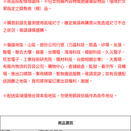
※商品搭配情境圖時，不包含拍攝內容物或週邊擺設物品，僅限於文
案指定之銷售商（贈）品。
※購買前請先量測使用區域尺寸，確定無誤再購買以免造成尺寸不合
之狀況，敬請謹慎選購。
※偏遠地區、山區、部份公司行號（力晶科技、鉅晶、矽導、友達、
聯電、聯合大樓、啟基、台積電、鴻海科技、緯創科技、久元電子、
旺宏電子、工業技術研究院、精材科技、台塑相關企業）、大賣場、
有館內物流的百貨公司、購物中心、倉儲統倉、監獄、看守所、貨櫃
場、進出口碼頭、軍用碼頭，暫無運送服務，敬請見諒；如有貨運配
送困難之地區，我司將保留訂單出貨權利，謝謝。
※配送區域僅限台灣本島地區，勿使用郵政信箱作為收件地址。
商品資訊