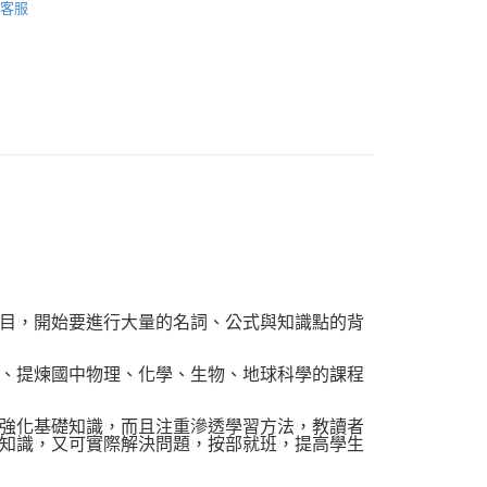
客服
品配送方式
0，滿NT$1,000(含以上)免運費
目，開始要進行大量的名詞、公式與知識點的背
、提煉國中物理、化學、生物、地球科學的課程
強化基礎知識，而且注重滲透學習方法，教讀者
知識，又可實際解決問題，按部就班，提高學生