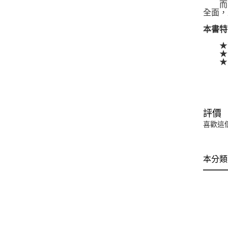
而不
全面，
本書特
★簡
★全
★方
評價
喜歡這
本分類