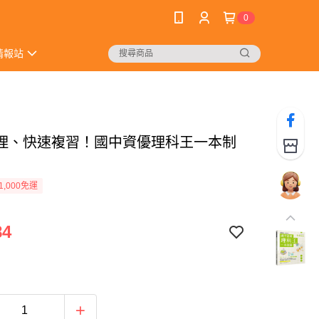
0
情報站
理、快速複習！國中資優理科王一本制
1,000免運
84