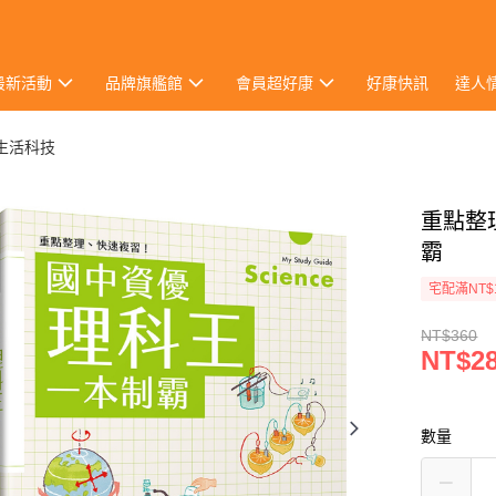
最新活動
品牌旗艦館
會員超好康
好康快訊
達人
生活科技
重點整
霸
宅配滿NT$
NT$360
NT$2
數量