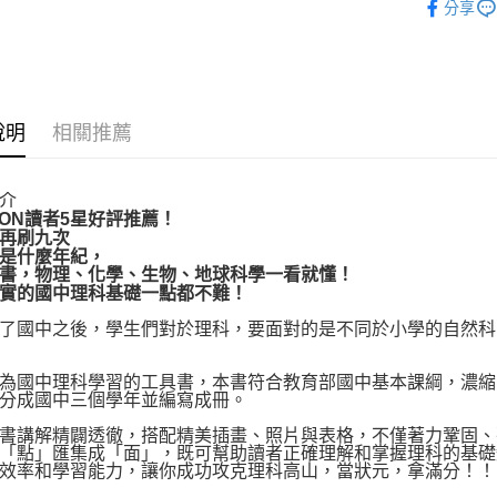
分享
運送方式
博客來商
說明
相關推薦
每筆NT$8
介
ZON讀者5星好評推薦！
再刷九次
是什麼年紀，
書，物理、化學、生物、地球科學一看就懂！
實的國中理科基礎一點都不難！
國中之後，學生們對於理科，要面對的是不同於小學的自然科
國中理科學習的工具書，本書符合教育部國中基本課綱，濃縮
分成國中三個學年並編寫成冊。
講解精闢透徹，搭配精美插畫、照片與表格，不僅著力鞏固、
「點」匯集成「面」，既可幫助讀者正確理解和掌握理科的基礎
效率和學習能力，讓你成功攻克理科高山，當狀元，拿滿分！！