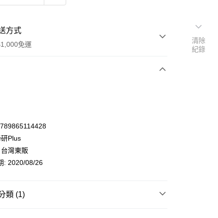
送方式
清除
1,000免運
紀錄
次付款
9789865114428
研Plus
 台灣東販
 2020/08/26
類 (1)
y
考用書/參考書
國中輔助教材
自然與生活科技