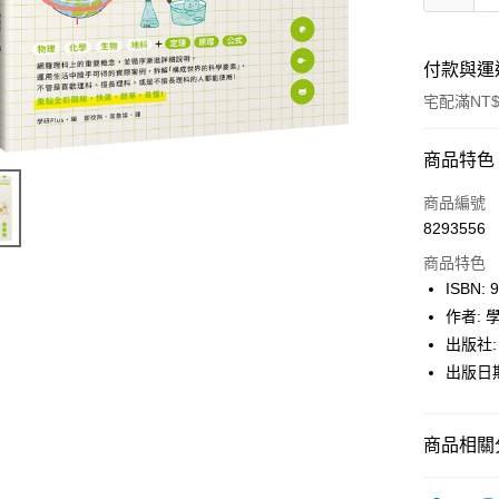
付款與運
宅配滿NT$
付款方式
商品特色
icash Pay
商品編號
8293556
信用卡一
商品特色
數位禮券
ISBN: 
作者: 學
LINE Pay
出版社:
Apple Pay
出版日期:
街口支付
商品相關分
悠遊付
Google Pa
博客來