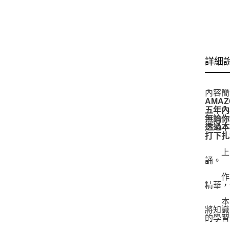
詳細
內容簡
AMA
五年內
無論你
透過本
打下扎
上了
誦。
作為
精華，
本書
將知識
的學習