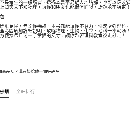
是考生的一般讀者，透過本書平易近人地講解，也可以吸收滿
上知天文下知物理，讓你和朋友也能侃侃而談，話題永不結束！
色
單易懂，無論你幾歲，本書都能讓你不費力、快速增強理科力
彩圖解加詳細說明，攻略物理、生物、化學、地科一本就通！
便攜帶且可一手掌握的尺寸，讓你帶著理科教室說走就走！
個商品嗎？購買後給他一個好評吧
熱銷
全站排行