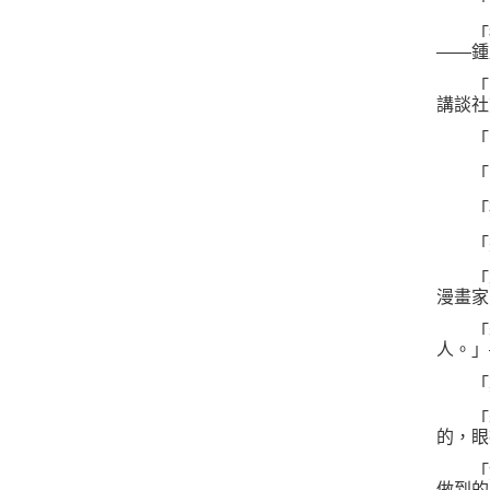
「從
――鍾
「三
講談社
「嚇
「明
「拜
「畫
「鄭
漫畫家
「我
人。」
「鄭
「我
的，眼
「好
做到的