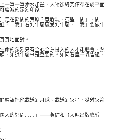
上一筆一筆添水加墨，人物卻終究僅存在於平面
可磨滅的深刻印象？
）走在鄭問的荒原？竟發現，這些「問」、問
誰？「我」看到什麼感受到什麼，「我」要做什
真真地面對。
生命的深刻只有全心全意投入的人才能體會，然
處、知道什麼事是重要的。如同看盡千帆皆過、
們應該把他載送到月球、載送到火星，發射火箭
國人的鄭問……」――黃健和（大辣出版總編
）
家）