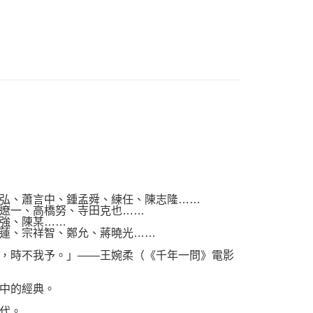
品配送方式
0，滿NT$1,000(含以上)免運費
弘、蕭言中、鍾孟舜、練任、陳志隆……
遼一、高橋努、寺田克也……
強、陳某……
蓮、宗祥智、鄭允、蔣曉光……
，時不我予。」――王婉柔（《千年一問》電影
中的經典。
代。