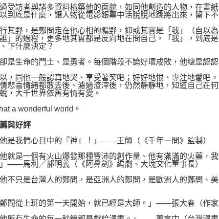
受訪者與諸多資料構築他的面貌，如同他創造的人物，在畫紙
以到底是什麼，讓人物從電影銀幕中活脫脫地跳將出來，留下不
其野，是鄭問走在他心相的曠野，抑或其實是「我」（自以為
誰」的過程，更多地其實都是反向地在問自己。「我」，到底是
、下什麼決定？
是生命的鬥士、是勇者。每個階段不論好壞成敗，他總是認認
，同他一般認真地哭、享受著笑吧；好好地恨、專注地愛吧。
情悲喜情緒都散去後、濾過渣滓後，仍然靜靜地，知道自己在何
蛻，大千世界依舊有情有愛。
a wonderful world。
薦與好評
是我們心目中的『神』！」――王師（《千年一問》監製）
就是一個有火山爆發那種豐沛的創作量、他有滿滿的火藥，我
」――馬利╱郝明義（《阿鼻劍》編劇、大塊文化董事長）
不只是台灣人的鄭問，是亞洲人的鄭問，是歐洲人的鄭問、美
問從上班的第一天開始，就已經是大師。」――張大春（作家
所有生命的每一秒鐘都是獻給漫畫。」――蕭言中（台灣漫畫