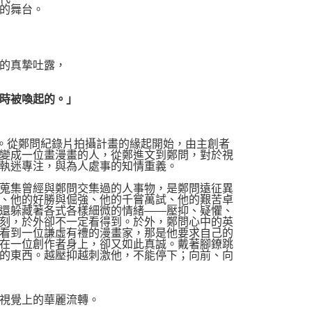
的舞台。
的真摯吐露，
時被喚起的。」
。從鄭問紀錄片拍攝計畫的緣起開始，由主創者
變成一位畫漫畫的人，從鄭進文到鄭問，對於視
執迷專注，與為人處事的知情重義。
蒐集曾經與鄭問交集過的人事物，是鄭問遠征異
、他的好勝與倔強、他的千嘗萬試、他的艱苦卓
還躲藏著各式各樣細微的情緒——壓抑、疑懼、
刻，於外卻不一定看得到。於外，鄭問心中的英
看到一位謙虛有禮的漫畫家，那是他要求自己的
在一位創作者身上，卻又如此真誠。戴著腳鐐跳
的東西。越壓抑越刺激他，不能停下；向前、向
視覺上的華麗流轉。