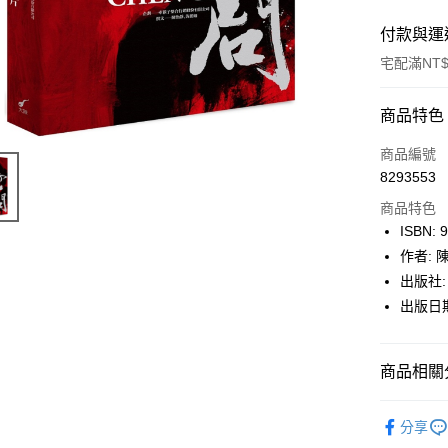
付款與運
宅配滿NT$
付款方式
商品特色
icash Pay
商品編號
8293553
信用卡一
商品特色
數位禮券
ISBN: 
作者: 
LINE Pay
出版社:
Apple Pay
出版日期:
街口支付
商品相關分
悠遊付
Google Pa
博客來
分享