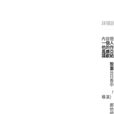
詳細
內容簡
一個人
他的作
風靡亞
謹獻給
致敬
重磅
台灣
日本
香港
中國
「我
導演）
鄭問
他身
他趕