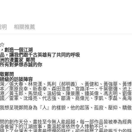
運送方式
博客來商
說明
相關推薦
每筆NT$8
介
，創造一個江湖
品，讓我們跟千古英雄有了共同的呼吸
洲的漫畫家 鄭問
所有對夢想赤誠的你
鄭問
級的訪談陣容
╱張大春、林崇漢、馬利（郝明義）、黃健和、黃強華、黃博
╱栗原良幸、新泰幸、森田浩章、宮路洋一、千葉徹彌、池上
╱黃玉郎、馬榮成、溫紹倫、陳景團、鍾英偉、馮志明、劉偉
╱雷軍、沈烽亮、代志強、鄒濤、商偉光、李凱、李磊、禹海
想呈現鄭問身為『人』的樣貌，他的起落、孤寂、壓抑、驕傲
的創作天分、畫技至今無人能超越，每一部作品皆被奉為經典
後留下的江湖故事，重溫起來依然令人悸動不已。
上了台灣本土漫畫最燦爛的時代，卻也經歷了最欲振乏力的時