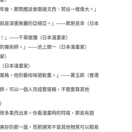
年後，鄭問應該會跟達文西、梵谷一樣偉大。」
就是深邃美麗的亞細亞。」――栗原良幸（日本
！」――千葉徹彌（日本漫畫家）
的魔術師。」――池上遼一（日本漫畫家）
家）
（日本漫畫家）
風格，他的藝術味道較重。」――黃玉郎（香港
師，可以一個人完成整張稿，不需要靠其他
）
很多東西出來。你看漫畫時的特寫，那是有戲
美好的那一面，而那通常不是其他物質可以輕易