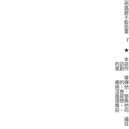
他懷
路追
鄭問
不願
毅然
追逐
重現
「歷
★最
本書以
的訪談
覺創作
導演
鄉的輝
絕、他
沮喪、
雄是堅
理想典
舞，他
前、向
攝影
目不