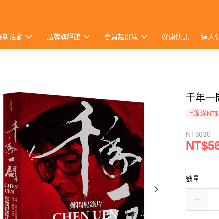
最新活動
品牌旗艦館
會員超好康
好康快訊
達人
千年一問
宅配滿NT$
NT$630
NT$5
數量