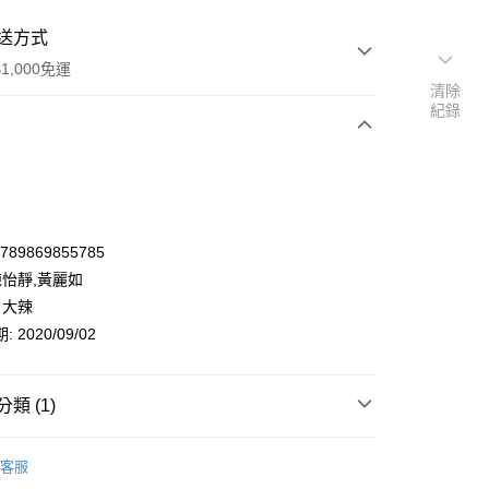
送方式
1,000免運
清除
紀錄
次付款
9789869855785
陳怡靜,黃麗如
 大辣
 2020/09/02
類 (1)
y
藝術設計
繪畫
畫家傳記/文集
客服