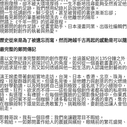
抱理想，卻不被大環境厚待，一生不斷地找尋能夠全然肯定他
尋鄭問的足跡，我們想用紀錄片訴說他的故事。
一生低調創作，鮮少受訪，甚至被曾經的書迷漸漸忘卻；
看見鄭問的筆墨被時間洗去，在他離世的隔年，
踏上《千年一問》的追尋旅程。
鄭問的創作足跡，從畫室助手、日本漫畫同業、出版社編輯們
鄭問對創作的執著與熱愛。
史從來是為了被遺忘而寫，然而跨越千古再起的感動是可以隨
完整的鄭問傳記
文字拼湊完整鄭問的創作歷程，並涵蓋紀錄片135分鐘之外
帶出鄭問紀錄片欲探討切入的角度，如何從一個喜歡畫畫的人，
的追求是什麼？而又如何透過與他一起生活的人認識他對藝術的
王婉柔帶著劇組實地走訪，台灣、日本、香港、北京、珠海，
煌、技壓群雄的風光。但盛名背後，是他體力與創意的烈火燃燒
的好學勤讀，以及時刻將自己逼到極致；盛名底下的小縫隙中，
虛懷、狂烈、欲求而不得——這些是每個創作者都有過的私密時
持、有道理、有禮貌。在每個他露臉的公開影像紀錄中，你果真
範，卻何嘗不是一個枷鎖？諸多看似背反的、矛盾的東西，集合
在枷鎖箝制下還是如此勇敢奮力、挑戰極限，要創造出讓人會怕
前走。
韓哥說，我有一個目標：我們來讓觀眾目不暇給。
暇給。一如鄭問畫作給人的震撼與繽紛，眼睛前的繁花盛開、