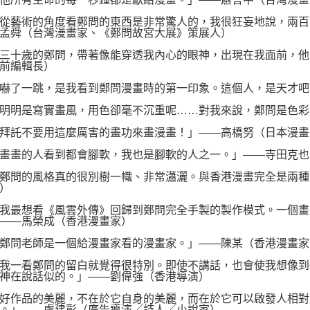
藝術的角度看鄭問的東西是非常驚人的，我很狂妄地說，兩百
孟舜（台灣漫畫家、《鄭問故宮大展》策展人）
十歲的鄭問，帶著像能穿透我內心的眼神，出現在我面前，他
前編輯長）
了一跳，是我看到鄭問漫畫時的第一印象。這個人，是天才吧
明是寫實畫風，用色卻毫不沉重呢……對我來說，鄭問是色彩
託不要用這麼厲害的畫功來畫漫畫！」――高橋努（日本漫畫
畫的人看到都會腳軟，我也是腳軟的人之一。」――寺田克也
問的風格真的很別樹一幟、非常瀟灑。與香港漫畫完全是兩種
）
最想看《風雲外傳》回歸到鄭問完全手製的製作模式。一個畫
――馬榮成（香港漫畫家）
問老師是一個給漫畫家看的漫畫家。」――陳某（香港漫畫家
一看鄭問的留白就覺得很特別。即使不講話，也會使我想像到
神在說話似的。」――劉偉強（香港導演）
作品的美麗，不在於它自身的美麗，而在於它可以啟發人相對
。」――盧建彰（廣告導演╱詩人╱小說家）