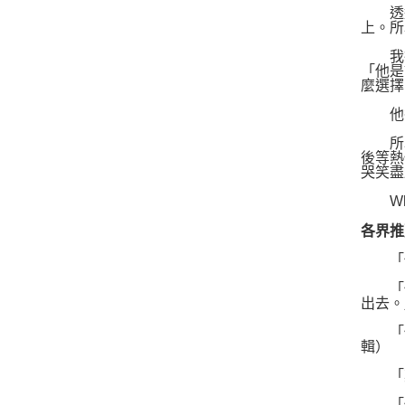
透過
上。所
我行
「他是
麼選擇
他卻
所以
後等熱
哭笑盡
What 
各界推
「他
「他
出去。
「他
輯）
「鄭
「他