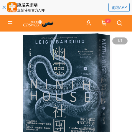
康是美網購
開啟APP
立刻使用官方APP
0
1
/
1