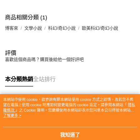
商品相關分類 (1)
博客來
文學小說
科幻/奇幻小說
歐美科幻/奇幻小說
評價
喜歡這個商品嗎？購買後給他一個好評吧
本分類熱銷
全站排行
本網站中使用 cookie，欲查詢有關本網站使用 cookie 方式之詳情，及若您不希
熱門標籤
望在電腦上使用 cookie 時應如何變更電腦的 cookie 設定，請參閱本網站「
隱私
權條款
」之 Cookie 聲明。您繼續使用本網站即表示您同意本公司得按本網站使
用條款之 Cookie 聲明使用 cookie。
了解更多 >
我知道了