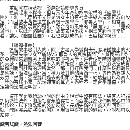
重點就在括號裡｜影劇評論粉絲專頁
這說起來不稀奇，但有青少年奇幻故事架構的《幽靈社
團》，莉．巴度格不光只是讓女主角有社會邊緣人這獵奇取向設
定（而且故事背景還在世界級一級學府「耶魯大學」，相當高
明），而是將現實的殘酷，融合奇幻風格的「黑魔法」、「獵殺
遊戲」，以峰迴路轉的推理故事表現出來。相當有趣也非常好
看，讀完《幽靈社團》，我也默默成為莉．巴度格的粉絲……
【編輯推薦】
這個故事吸引人的，除了古老大學城與奇幻魔法碰撞出的火
花，便是失學少女亞麗絲VS.耶魯人的爽快情節了。貧民窟出身
的亞麗絲來到飄著上流氣味的耶魯大學，這看似是階級翻轉成功
的美談，但亞麗絲格格不入的彆扭感，魔法社團將流浪漢當成實
驗體開腸剖肚時的理所當然，都一再打醒我們：什麼階級翻轉只
是笑話，魔法就跟財富、權力及其他酷東西一樣，專門為有錢人
效勞。然而，亞麗絲用過去的街頭求生智慧，給這些自以為高人
一等的有錢小鬼一記熱辣辣的耳光。過程不一定合乎道德，但一
定讓你邊看邊叫好。
這不就是我們讀小說的理由？現實中沒有魔法，總有人犯罪
卻仍逍遙法外，階級社會永遠存在。而亞麗絲為我們解放心中的
那條蛇，以下流階級的姿態反撲，長期失衡的正義天秤回到正
軌，醜陋罪惡終將得到懲罰。現實中得不到的慰藉，小說都可以
給你。
讀者試讀，熱烈回響