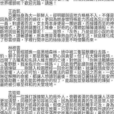
世界樣貌呢？歡迎光臨，請進！
王政凱
亞麗絲身為大一新鮮人，卻明顯與這地方格格不入，不僅是
因為那不堪回首的過往，更因為她身懷特殊能力而成為忘川會的
一員，對讀者而言，女主角本身便是一團迷霧，而接踵而至的神
秘儀式，更是將謎團往上堆疊，好奇的心情猶如陣陣漣漪般，不
斷地挑逗著我的味蕾呢！……我想，「灰色」乃是這部小說的背
景顏色，讀著讀著，原本應是青春熱血的大學生活，就這樣化成
了愁雲慘霧，字裡行間滲出的絲絲涼意不時侵襲而來。
林梳雲
但丁曾經踏進一座黑暗森林，途中被三隻猛獸攔住去路，
豹、獅子與母狼。那是欺騙、野心與貪婪。但丁在大聲呼救時，
出現了古羅馬知名詩人維吉爾的亡魂，對他說：「你無法戰勝這
三隻野獸，我來指示你一條路。」因此我們能讀到維吉爾引領他
走過煉獄……剛踏入校園歷經一回合社團活動，就讓我頭皮發冷
與畏懼，人心的可怕，還有黑魔法的惡意。以及隨之而來，一起
無從解釋的命案，都讓人想讀到最後。想知道亞麗絲是否能安然
度過劫難。是否能如神曲中的但丁，能超脫並穿越現實的煉獄，
最終被引導至祥和的天堂境地。
吉娃娃
透過一位誤打誤撞闖入的局外人，旁觀者清的角度讓人活得
更加清楚，同樣的更加容易沉淪，因為那樣高貴的生活是眾人欽
羨甚至不遺餘力追尋的幸福，假使之道就在眼前觸手可及，身為
凡人的你我怎麼可能會輕言放棄。只是所有的東西都有所謂的代
價存在，魔法亦同。在這充滿歷史故事的幽靈社團中，最危險的