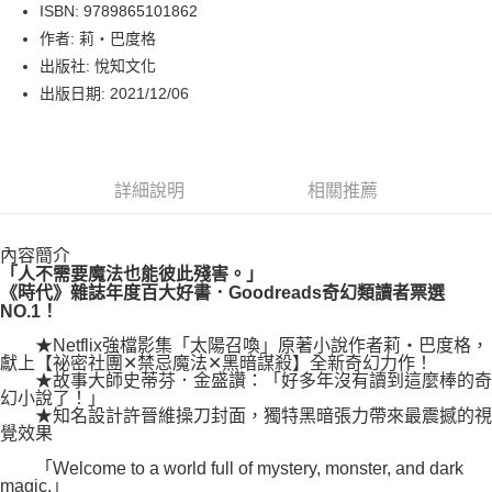
LINE Pay
ISBN: 9789865101862
作者: 莉・巴度格
Apple Pay
出版社: 悅知文化
街口支付
出版日期: 2021/12/06
悠遊付
Google Pay
詳細說明
相關推薦
運送方式
內容簡介
博客來商品配送方式
「人不需要魔法也能彼此殘害。」
每筆NT$80，滿NT$1,000(含以上)免運費
《時代》雜誌年度百大好書．Goodreads奇幻類讀者票選
NO.1！
★Netflix強檔影集「太陽召喚」原著小說作者莉・巴度格，
獻上【祕密社團✕禁忌魔法✕黑暗謀殺】全新奇幻力作！
★故事大師史蒂芬．金盛讚：「好多年沒有讀到這麼棒的奇
幻小說了！」
★知名設計許晉維操刀封面，獨特黑暗張力帶來最震撼的視
覺效果
「Welcome to a world full of mystery, monster, and dark
magic.」