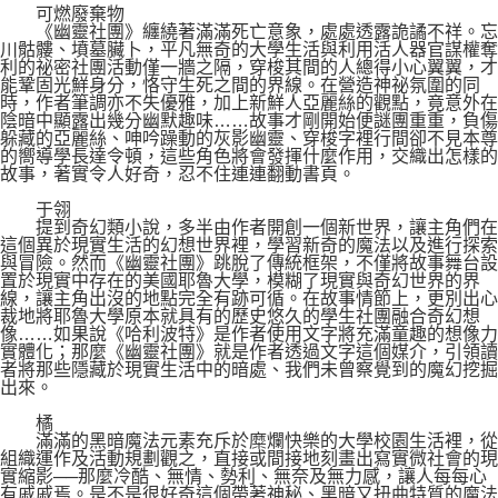
可燃廢棄物
《幽靈社團》纏繞著滿滿死亡意象，處處透露詭譎不祥。忘
川骷髏、墳墓臟卜，平凡無奇的大學生活與利用活人器官謀權奪
利的祕密社團活動僅一牆之隔，穿梭其間的人總得小心翼翼，才
能鞏固光鮮身分，恪守生死之間的界線。在營造神祕氛圍的同
時，作者筆調亦不失優雅，加上新鮮人亞麗絲的觀點，竟意外在
陰暗中顯露出幾分幽默趣味……故事才剛開始便謎團重重，負傷
躲藏的亞麗絲、呻吟躁動的灰影幽靈、穿梭字裡行間卻不見本尊
的嚮導學長達令頓，這些角色將會發揮什麼作用，交織出怎樣的
故事，著實令人好奇，忍不住連連翻動書頁。
于翎
提到奇幻類小說，多半由作者開創一個新世界，讓主角們在
這個異於現實生活的幻想世界裡，學習新奇的魔法以及進行探索
與冒險。然而《幽靈社團》跳脫了傳統框架，不僅將故事舞台設
置於現實中存在的美國耶魯大學，模糊了現實與奇幻世界的界
線，讓主角出沒的地點完全有跡可循。在故事情節上，更別出心
裁地將耶魯大學原本就具有的歷史悠久的學生社團融合奇幻想
像……如果說《哈利波特》是作者使用文字將充滿童趣的想像力
實體化；那麼《幽靈社團》就是作者透過文字這個媒介，引領讀
者將那些隱藏於現實生活中的暗處、我們未曾察覺到的魔幻挖掘
出來。
橘
滿滿的黑暗魔法元素充斥於糜爛快樂的大學校園生活裡，從
組織運作及活動規劃觀之，直接或間接地刻畫出寫實微社會的現
實縮影──那麼冷酷、無情、勢利、無奈及無力感，讓人每每心
有戚戚焉。是不是很好奇這個帶著神秘、黑暗又扭曲特質的魔法