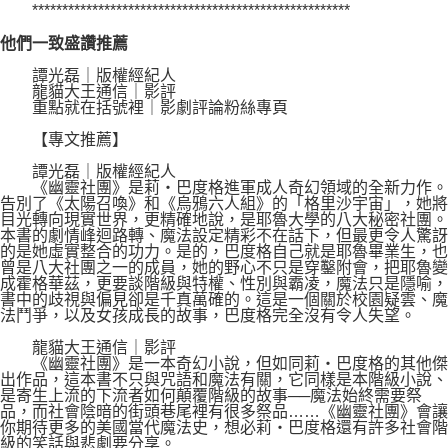
*****************************************************
他們一致盛讚推薦
譚光磊｜版權經紀人
龍貓大王通信｜影評
重點就在括號裡｜影劇評論粉絲專頁
【專文推薦】
譚光磊｜版權經紀人
《幽靈社團》是莉・巴度格進軍成人奇幻領域的全新力作。
告別了《太陽召喚》和《烏鴉六人組》的「格里沙宇宙」，她將
目光轉向現實世界，更精確地說，是耶魯大學的八大秘密社團。
本書的劇情峰迴路轉、魔法設定精彩不在話下，但最更令人驚訝
的是她虛實整合的功力。是的，巴度格自己就是耶魯畢業生，也
曾是八大社團之一的成員，她的野心不只是穿鑿附會，把耶魯變
成霍格華茲，更要談階級與特權、性別與霸凌，魔法只是隱喻，
書中的歧視與偏見卻是千真萬確的。這是一個關於校園疑雲、魔
法鬥爭，以及女孩成長的故事，巴度格完全沒有令人失望。
龍貓大王通信｜影評
《幽靈社團》是一本奇幻小說，但如同莉・巴度格的其他傑
出作品，這本書不只與咒語和魔法有關，它同樣是本階級小說、
是寄生上流的下流者如何顛覆階級的故事──魔法始終需要祭
品，而社會陰暗的街頭巷尾裡有很多祭品……《幽靈社團》會讓
你期待更多的美國當代魔法史，想必莉・巴度格還有許多社會階
級的笑話與悲劇要分享。