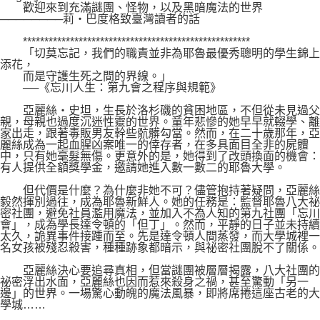
歡迎來到充滿謎團、怪物，以及黑暗魔法的世界
────────莉・巴度格致臺灣讀者的話
*****************************************************
「切莫忘記，我們的職責並非為耶魯最優秀聰明的學生錦上
添花，
而是守護生死之間的界線。」
──《忘川人生：第九會之程序與規範》
亞麗絲・史坦，生長於洛杉磯的貧困地區，不但從未見過父
親，母親也過度沉迷性靈的世界。童年悲慘的她早早就輟學、離
家出走，跟著毒販男友幹些骯髒勾當。然而，在二十歲那年，亞
麗絲成為一起血腥凶案唯一的倖存者，在多具面目全非的屍體
中，只有她毫髮無傷。更意外的是，她得到了改頭換面的機會：
有人提供全額獎學金，邀請她進入數一數二的耶魯大學。
但代價是什麼？為什麼非她不可？儘管抱持著疑問，亞麗絲
毅然揮別過往，成為耶魯新鮮人。她的任務是：監督耶魯八大祕
密社團，避免社員濫用魔法，並加入不為人知的第九社團「忘川
會」，成為學長達令頓的「但丁」。然而，平靜的日子並未持續
太久，詭異事件接踵而至。先是達令頓人間蒸發，而大學城裡一
名女孩被殘忍殺害，種種跡象都暗示，與祕密社團脫不了關係。
亞麗絲決心要追尋真相，但當謎團被層層揭露，八大社團的
祕密浮出水面，亞麗絲也因而惹來殺身之禍，甚至驚動「另一
邊」的世界。一場驚心動魄的魔法風暴，即將席捲這座古老的大
學城……