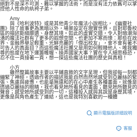
絕對不是深不可測、難以掌握的法術，而是沒有法力依舊可以掌
控他人性命的紈袴子弟。
Amy
與《哈利波特》或是其他青少年魔法小說相比，《幽靈社
團》除了故事更為黑暗以外，場景設定在現實世界，且對耶魯校
區的描述鉅細靡遺、身歷其境。如此的虛實交錯，令人對暗潮洶
湧的魔法社群有了更多的遐想空間、也更加不寒而慄：那些在政
界、金融界舉足輕重、光鮮亮麗的「傑出校友」，會不會有著不
可告人的真面目？而這些魔法社團又是用如何輕賤他人、唯我獨
尊的態度在地下運籌帷幄、操弄國家大事？實在令人細思極恐，
忍不住一頁接著一頁，想一探這些魔法社團的歷史與真相！
小方
雖然整篇故事主要以平鋪直敘的文字呈現，但我卻每一刻都
繃緊了神經，透過作者的描述我能自然而然地感受到亞麗絲的緊
張、焦慮與疲憊，也能毫無違和的在心中產生各種畫面，就像是
透過亞麗絲的眼睛，我也看見她所看見的畫面；聽見她所聽見的
聲音；感受她所感受到的一切，這種投入感與其說是身歷其境，
更像是與角色產生了連結，這也是我特別喜歡的一種體
顯示電腦版詳細說明
客服