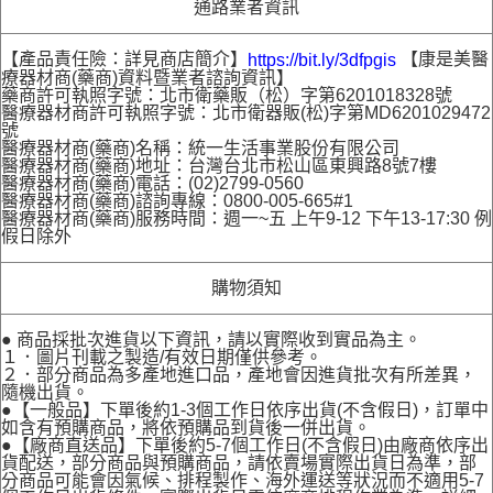
通路業者資訊
【產品責任險：詳見商店簡介】
【康是美醫
https://bit.ly/3dfpgis
療器材商(藥商)資料暨業者諮詢資訊】
藥商許可執照字號：北市衛藥販（松）字第6201018328號
醫療器材商許可執照字號：北市衛器販(松)字第MD6201029472
號
醫療器材商(藥商)名稱：統一生活事業股份有限公司
醫療器材商(藥商)地址：台灣台北市松山區東興路8號7樓
醫療器材商(藥商)電話：(02)2799-0560
醫療器材商(藥商)諮詢專線：0800-005-665#1
醫療器材商(藥商)服務時間：週一~五 上午9-12 下午13-17:30 例
假日除外
購物須知
● 商品採批次進貨以下資訊，請以實際收到實品為主。
１．圖片刊載之製造/有效日期僅供參考。
２．部分商品為多產地進口品，產地會因進貨批次有所差異，
隨機出貨。
●【一般品】下單後約1-3個工作日依序出貨(不含假日)，訂單中
如含有預購商品，將依預購品到貨後一併出貨。
●【廠商直送品】下單後約5-7個工作日(不含假日)由廠商依序出
貨配送，部分商品與預購商品，請依賣場實際出貨日為準，部
分商品可能會因氣候、排程製作、海外運送等狀況而不適用5-7