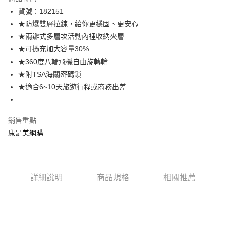
LINE Pay
貨號：182151
★防爆雙層拉鍊，給你更穩固、更安心
Apple Pay
★兩瓣式多層次活動內裡收納夾層
街口支付
★可擴充加大容量30%
★360度八輪飛機自由旋轉輪
悠遊付
★附TSA海關密碼鎖
Google Pay
★適合6~10天旅遊行程或商務出差
運送方式
銷售重點
宅配-下單後3-5個工作天配送(不含預購品)，箱購品分箱出貨
康是美網購
每筆NT$100，滿NT$799(含以上)免運費
詳細說明
商品規格
相關推薦