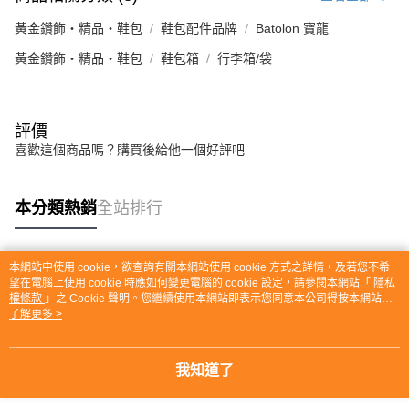
黃金鑽飾・精品・鞋包
鞋包配件品牌
Batolon 寶龍
黃金鑽飾・精品・鞋包
鞋包箱
行李箱/袋
評價
喜歡這個商品嗎？購買後給他一個好評吧
本分類熱銷
全站排行
本網站中使用 cookie，欲查詢有關本網站使用 cookie 方式之詳情，及若您不希
熱門標籤
望在電腦上使用 cookie 時應如何變更電腦的 cookie 設定，請參閱本網站「
隱私
權條款
」之 Cookie 聲明。您繼續使用本網站即表示您同意本公司得按本網站使
用條款之 Cookie 聲明使用 cookie。
了解更多 >
我知道了