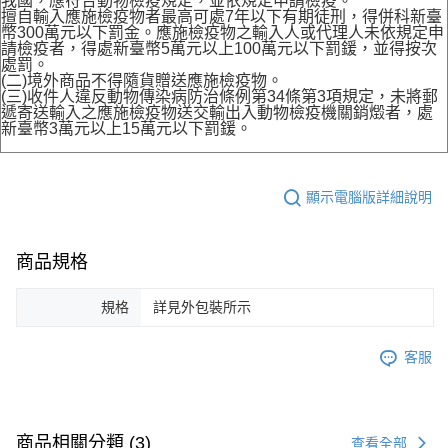
我國，應符合動物檢疫規定，並依規定申請檢疫。
擅自輸入應施檢疫物者最高可處7年以下有期徒刑，得併科新臺
幣300萬元以下罰金。應施檢疫物之輸入人或代理人未依規定申
請檢疫者，得處新臺幣5萬元以上100萬元以下罰鍰，並得按次
處罰。
(二)境外商品不得隨貨贈送應施檢疫物。
(三)收件人違反動物傳染病防治條例第34條第3項規定，未將郵
遞寄送輸入之應施檢疫物送交輸出入動物檢疫機關銷燬者，處
新臺幣3萬元以上15萬元以下罰鍰。
顯示電腦版詳細說明
商品規格
規格
詳見外包裝所示
客服
商品相關分類 (3)
查看全部