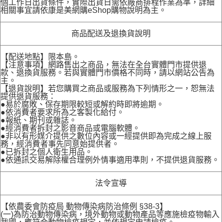
個工作日出貨條件，實際出貨日需依廠商排程作業為準，詳細
相關事宜請依康是美網購eShop購物說明為主。
商品配送及退換貨說明
【配送地點】限本島。
【注意事項】網路售出之商品，無法在全台實體門市提供退
款、退換貨服務。若與實體門市價格不同時，請以網站公告為
主。
【退貨說明】若您購買之商品或服務為下列情形之一，恕無法
提供退貨服務：
●易於腐敗、保存期限較短或解約時即將逾期。
●依消費者要求所為之客製化給付。
●報紙、期刊或雜誌。
●經消費者拆封之影音商品或電腦軟體。
●非以有形媒介提供之數位內容或一經提供即為完成之線上服
務，經消費者事先同意始提供者。
●已拆封之個人衛生用品。
●依通訊交易解除權合理例外情事適用準則，不提供退貨服務。
法令宣導
【依農委會防疫局 動物傳染病防治條例 §38-3】
(一)為防治動物傳染病，境外動物或動物產品等應施檢疫物輸入