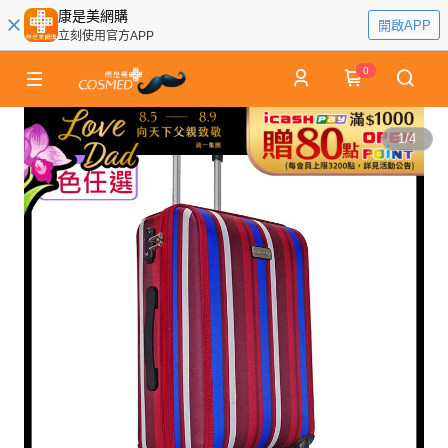
康是美網購
開啟APP
立刻使用官方APP
0
1
/
4