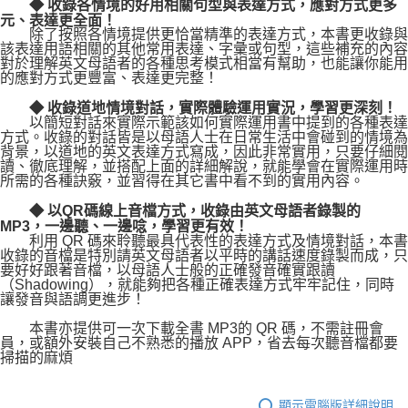
◆ 收錄各情境的好用相關句型與表達方式，應對方式更多
元、表達更全面！
除了按照各情境提供更恰當精準的表達方式，本書更收錄與
該表達用語相關的其他常用表達、字彙或句型，這些補充的內容
對於理解英文母語者的各種思考模式相當有幫助，也能讓你能用
的應對方式更豐富、表達更完整！
◆ 收錄道地情境對話，實際體驗運用實況，學習更深刻！
以簡短對話來實際示範該如何實際運用書中提到的各種表達
方式。收錄的對話皆是以母語人士在日常生活中會碰到的情境為
背景，以道地的英文表達方式寫成，因此非常實用，只要仔細閱
讀、徹底理解，並搭配上面的詳細解說，就能學會在實際運用時
所需的各種訣竅，並習得在其它書中看不到的實用內容。
◆ 以QR碼線上音檔方式，收錄由英文母語者錄製的
MP3，一邊聽、一邊唸，學習更有效！
利用 QR 碼來聆聽最具代表性的表達方式及情境對話，本書
收錄的音檔是特別請英文母語者以平時的講話速度錄製而成，只
要好好跟著音檔，以母語人士般的正確發音確實跟讀
（Shadowing），就能夠把各種正確表達方式牢牢記住，同時
讓發音與語調更進步！
本書亦提供可一次下載全書 MP3的 QR 碼，不需註冊會
員，或額外安裝自己不熟悉的播放 APP，省去每次聽音檔都要
掃描的麻煩
顯示電腦版詳細說明