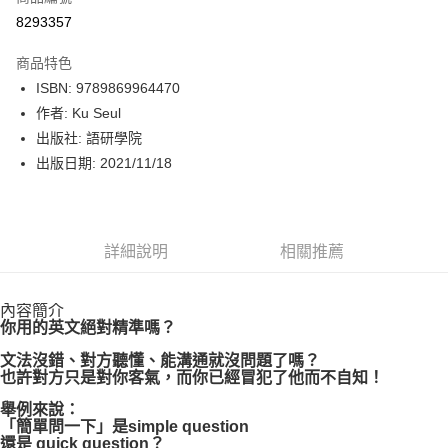
信用卡一次付款
8293357
數位禮券
商品特色
LINE Pay
ISBN: 9789869964470
作者: Ku Seul
Apple Pay
出版社: 語研學院
街口支付
出版日期: 2021/11/18
悠遊付
Google Pay
詳細說明
相關推薦
運送方式
內容簡介
博客來商品配送方式
你用的英文絕對精準嗎？
每筆NT$80，滿NT$1,000(含以上)免運費
文法沒錯、對方聽懂、能溝通就沒問題了嗎？
也許對方只是對你客氣，而你已經冒犯了他而不自知！
舉例來說：
「簡單問一下」是simple question
還是 quick question？