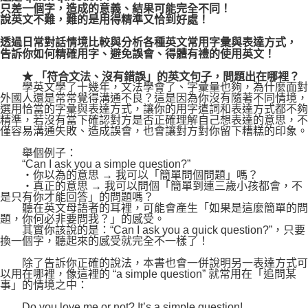
只差一個字，造成的意義、結果可能完全不同！
說英文不難，難的是用得精準又恰到好處！
透過日常對話情境比較與分析各種英文常用字彙與表達方式，
告訴你如何精確用字、避免誤會、得體有禮的使用英文！
★ 「符合文法、沒有錯誤」的英文句子，問題出在哪裡？
學英文學了十幾年，文法學會了、字彙量也夠，為什麼面對
外國人還是常常覺得溝通不良？這是因為你沒有隨著不同情境，
選用恰當的字彙與表達方式，讓你的用字遣詞和表達方式都不夠
精準，若沒有當下確認對方是否正確理解自己想表達的意思，不
僅容易溝通失敗、造成誤會，也會讓對方對你留下糟糕的印象。
舉個例子：
“Can I ask you a simple question?”
‧你以為的意思 → 我可以「簡單問個問題」嗎？
‧真正的意思 → 我可以問個「簡單到連三歲小孩都會，不
是只有你才能回答」的問題嗎？
聽在英文母語者的耳裡，可能會產生「如果是這麼簡單的問
題，你何必非要問我？」的感受。
其實你該說的是：“Can I ask you a quick question?”，只要
換一個字，聽起來的感受就完全不一樣了！
除了告訴你正確的說法，本書也會一併說明另一表達方式可
以用在哪裡，像這裡的 “a simple question” 就常用在「追問某
事」的情境之中：
Do you love me or not? It’s a simple question!