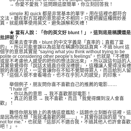
→ 你愛不愛我？這問題這麼簡單，你立刻回答我！
simple 和 quick 都是非常基本的單字，用在這裡也都符合
文法，聽在對方耳裡的意思卻大不相同，只要把握這種微妙差
異，就能精準使用英文，避免誤解和失禮！
★ 當有人說：「你的英文好 blunt！」，這到底是稱讚還是
批評呢？
如果去查字典，blunt 的中文字義是「直率的；直截了當
的」，所以可能會誤以為這是在稱讚你說話直爽，不過 blunt 這
個字的意思其實是 “saying what you think without trying to be
polite or considering other people’s feelings”，也就是「不禮貌
或是不考慮他人感受的把你的想法說出來」，所以說這句話的人
其實是覺得你「說話太過直白很沒禮貌」，這種讓人覺得沒有禮
貌的表達方式，一定會讓你在不知不覺間得罪人，而且給別人留
下「這個人很不會看場合，也不在乎別人的感受」的印象。
舉個例子，朋友問你喜不喜歡自己的推薦的電影……
“I hate it!”
‧你以為的意思 → 我不喜歡那部電影！
‧真正的意思 → 我不喜歡，而且「我覺得爛到沒人會喜
歡」！
難怪你朋友臉上的表情這麼尷尬，話題也立刻斷在這裡，這
是因為他在想「我就滿喜歡的啊……」。其實你該說的是 “It’s
not for me.”，也就是「這部片不適合我，不過其他人也許會喜歡
吧！」。