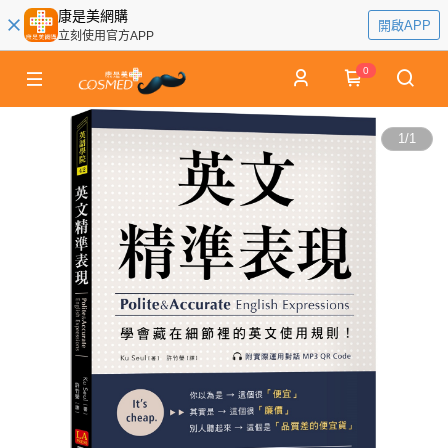
康是美網購
開啟APP
立刻使用官方APP
0
1
/
1