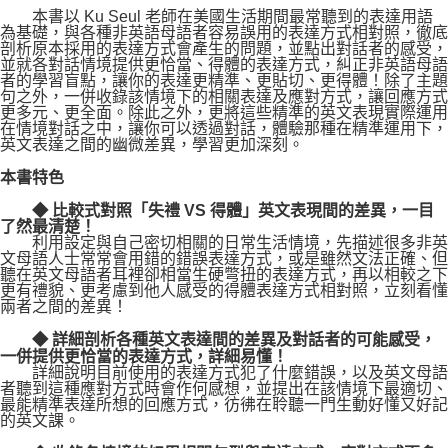
本書以 Ku Seul 老師在美國生活期間最常聽到的表達用語
為基礎，與各種非英語母語者容易誤用的表達方式相對照，徹底
剖析原本採用的表達方式會產生的問題，並點出對話者的感受，
並就各對話情境提供更恰當、得體的表達方式，糾正非英語母語
者的學習盲點，讓你的表達更精準、更貼切、更得體！除了主題
句之外，一併收錄該情境下的相關表達及應對方式，讓回應方式
更多元、更全面。除此之外，更將這些精準的英文表現實際運用
在情境對話之中，讓你可以透過對話，體驗那種在精準運用下，
英文表達之間的幽微差異，學習更加深刻。
本書特色
◆ 比較式對照「失禮 VS 得體」英文表現間的差異，一目
了然最清楚！
利用設定與自己密切相關的日常生活情境，先描述很多非英
文母語人士常常會用錯的錯誤表達方式，或是雖然文法正確、但
聽在英文母語者耳裡卻相當生硬彆扭的表達方式，再以相較之下
更有禮貌、更考慮到他人感受的得體表達方式相對照，立刻看懂
兩者之間的差異！
◆ 詳細剖析各種英文表達間的差異及對話者的可能感受，
一併提供更恰當的表達方式，詳細易懂！
詳細說明目前使用的表達方式犯了什麼錯誤，以及英文母語
者聽到這種應對方式時會作何感想，並提出在該情境下最適切、
最能精準表達所想的回應方式，彷彿在聆聽一門生動好懂又好記
的英文課。