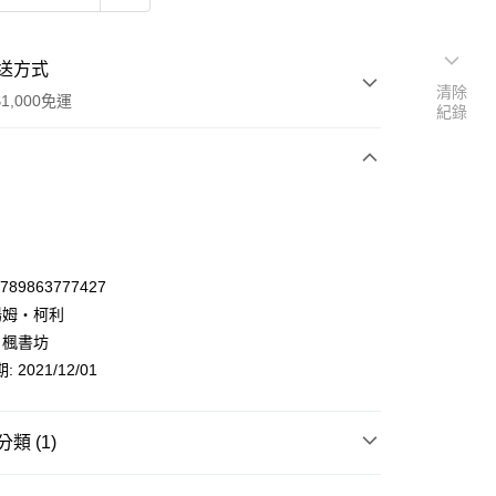
送方式
清除
1,000免運
紀錄
次付款
9789863777427
湯姆‧柯利
 楓書坊
 2021/12/01
類 (1)
y
童書/親子教養
生活教養