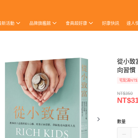
最新活動
品牌旗艦館
會員超好康
好康快訊
達人
從小致
向習慣
宅配滿NT$
NT$350
NT$3
數量