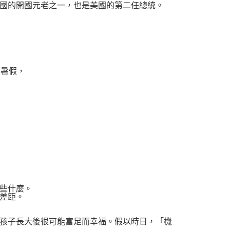
國的開國元老之一，也是美國的第二任總統。
暑假，
些什麼。
差距。
孩子長大後很可能富足而幸福。假以時日，「機