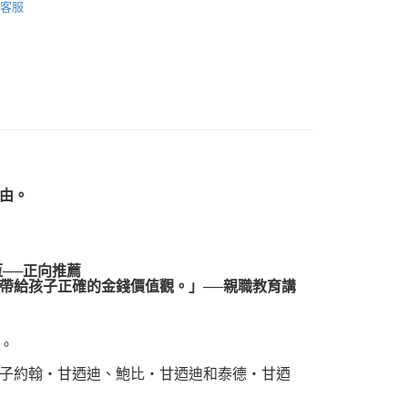
客服
品配送方式
0，滿NT$1,000(含以上)免運費
由。
──正向推薦
給孩子正確的金錢價值觀。」──親職教育講
。
子約翰‧甘迺迪、鮑比‧甘迺迪和泰德‧甘迺