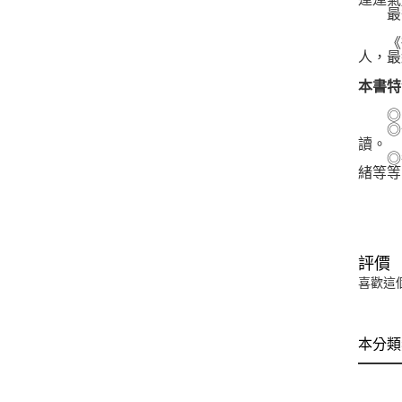
最後
《從
人，最
本書特
◎自
◎作
讀。
◎每
緒等等
評價
喜歡這
本分類