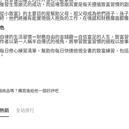
發生雪崩式的成功，而這場雪崩其實是每天遵循致富習慣的副
小致富》的主要目的是幫助父母、祖父母成為他們孩子、孫子
終，他們將擁有能實現個人抱負的工作，在情感和財務層面都獲
色
律的生活習慣＝財務自由的金錢觀＝自信富足的人生，致富習
者以第一人稱半自傳式的視角，將學習致富習慣的過程以故事
日修心練習清單，幫助你每日快速檢視全書的致富練習，包括
。
個商品嗎？購買後給他一個好評吧
熱銷
全站排行