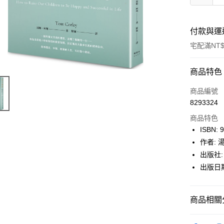
付款與運
宅配滿NT$
付款方式
商品特色
icash Pay
商品編號
8293324
信用卡一
商品特色
數位禮券
ISBN: 
作者: 
LINE Pay
出版社:
Apple Pay
出版日期:
街口支付
商品相關分
悠遊付
Google Pa
博客來