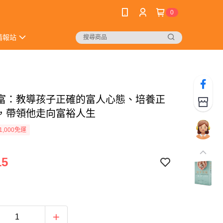
0
情報站
富：教導孩子正確的富人心態、培養正
，帶領他走向富裕人生
1,000免運
15