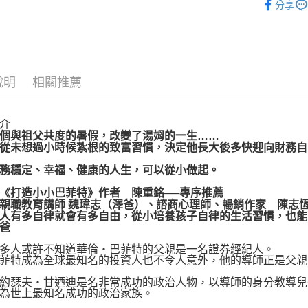
分享
運送方式
博客來商
說明
相關推薦
每筆NT$8
介
與祖父共度的暑假，改變了湯姆的一生……
未想過小時候紮根的致富習慣，決定他長大後多快迎向財務自
穩定、幸福、健康的人生，可以從小做起。
打造小小巴菲特》作者 陳重銘──專序推薦
教育講師 魏瑋志（澤爸）、諮商心理師、暢銷作家 陳志恆
有多自律就會有多自由，從小培養孩子自律的生活習慣，也能帶
爸
人或許不知道華倫‧巴菲特的父親是一名證券經紀人。
特成為全球最知名的投資人也不令人意外，他的導師正是父親
瑟夫‧甘迺迪是名非常成功的政治人物，以導師的身分教導兒
為世上最知名成功的政治家族。