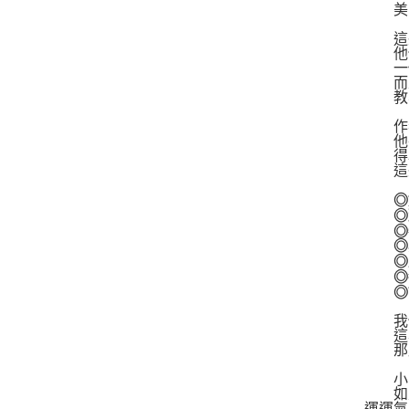
美國
這些
他們
一個
而父
教導
作者
他在
得以
這些
◎如
◎致
◎察
◎與
◎堅
◎每
◎認識
我們
這表
那麼
小時
如果
運運氣