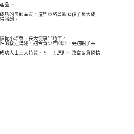
產品。
成功的良師益友。這些策略會跟著孩子長大成
得報酬。
慣從小培養，長大便事半功倍。
性的敘述講述，適合青少年閱讀，更適親子共
成功人士三大特質、５：１原則、致富＆貧窮情