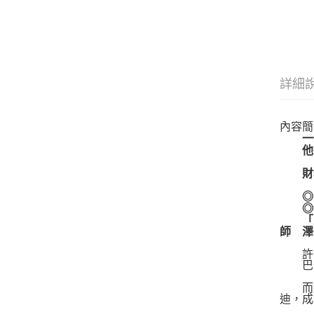
詳細
內容簡
一個
他從
財務
◎《
◎親職
「人
師 澤
許多
巴菲
而約
迪，成