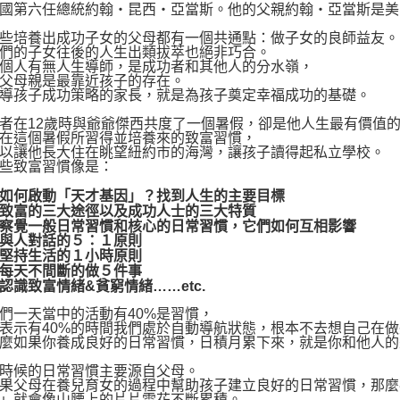
第六任總統約翰‧昆西‧亞當斯。他的父親約翰‧亞當斯是美
培養出成功子女的父母都有一個共通點：做子女的良師益友。
的子女往後的人生出類拔萃也絕非巧合。
人有無人生導師，是成功者和其他人的分水嶺，
母親是最靠近孩子的存在。
孩子成功策略的家長，就是為孩子奠定幸福成功的基礎。
在12歲時與爺爺傑西共度了一個暑假，卻是他人生最有價值的
這個暑假所習得並培養來的致富習慣，
讓他長大住在眺望紐約市的海灣，讓孩子讀得起私立學校。
致富習慣像是：
何啟動「天才基因」？找到人生的主要目標
富的三大途徑以及成功人士的三大特質
覺一般日常習慣和核心的日常習慣，它們如何互相影響
人對話的５：１原則
持生活的１小時原則
天不間斷的做５件事
致富情緒&貧窮情緒……etc.
一天當中的活動有40%是習慣，
示有40%的時間我們處於自動導航狀態，根本不去想自己在做
如果你養成良好的日常習慣，日積月累下來，就是你和他人的
候的日常習慣主要源自父母。
父母在養兒育女的過程中幫助孩子建立良好的日常習慣，那麼
」就會像山腰上的片片雪花不斷累積。