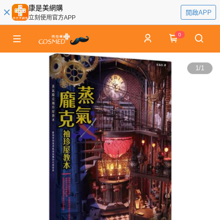
康是美網購
開啟APP
立刻使用官方APP
0
1
/
1