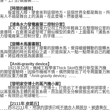
身，上門訂做服裝……
【時間的縫隙】
每當我入睡，便會來到這個地方。這個世界全都是舞台，所
有人不過是舞台上的演員，在此登場，然後退場……
【浦島水力發電廠第二控制分室】
某天，剛進入蒸氣電力公司工作的年輕員工在整理辦公室的
倉庫時，在倉庫深處發現了類似模型的東西，上面還有「浦島水
力發電廠第二控制分室」的字樣……
【旋轉木馬圖書館】
茨姆利某天發現了廢棄的旋轉木馬，覺得緩緩轉動的旋轉木
馬與閱讀的時光有相似之處，於是與家人一點一點帶來自己的藏
書，將這裡改造為圖書館……
【Aniti-gravity device】
1921年12月，機械工程學家Thick Skirt在進行新型蒸汽機
的開發實驗時，因操作機械不慎，偶然開發出了可令周圍重力無
效的反重力裝置「Aniti-gravity device」……
【發明家空博士的蒸汽機小屋】
懷抱夢想的發明家「空博士」打造出了不會破壞地球環境，
以蒸氣機為主體的蒸氣系統，而且能完全分解排放出來的二氧化
碳，有效防止地球暖化……
【2111年 皮諾丘】
西元2111年，地球的環境已經不適合人類居住。被遺棄在