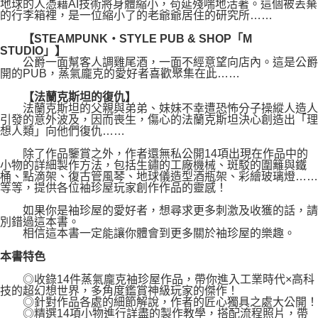
地球的人憑藉AI技術將身體縮小，苟延殘喘地活著。這個被丟棄
的行李箱裡，是一位縮小了的老爺爺居住的研究所……
【STEAMPUNK‧STYLE PUB & SHOP「M
STUDIO」】
公爵一面幫客人調雞尾酒，一面不經意望向店內。這是公爵
開的PUB，蒸氣龐克的愛好者喜歡聚集在此……
【法蘭克斯坦的復仇】
法蘭克斯坦的父親與弟弟、妹妹不幸遭恐怖分子操縱人造人
引發的意外波及，因而喪生，傷心的法蘭克斯坦決心創造出「理
想人類」向他們復仇……
除了作品鑒賞之外，作者還無私公開14項出現在作品中的
小物的詳細製作方法，包括生鏽的工廠機械、斑駁的圍籬與鐵
桶、點滴架、復古管風琴、地球儀造型酒瓶架、彩繪玻璃燈……
等等，提供各位袖珍屋玩家創作作品的靈感！
如果你是袖珍屋的愛好者，想尋求更多刺激及收獲的話，請
別錯過這本書。
相信這本書一定能讓你體會到更多關於袖珍屋的樂趣。
本書特色
◎收錄14件蒸氣龐克袖珍屋作品，帶你進入工業時代×高科
技的超幻想世界，多角度鑑賞神級玩家的傑作！
◎針對作品各處的細節解說，作者的匠心獨具之處大公開！
◎精選14項小物進行詳盡的製作教學，搭配流程照片，帶