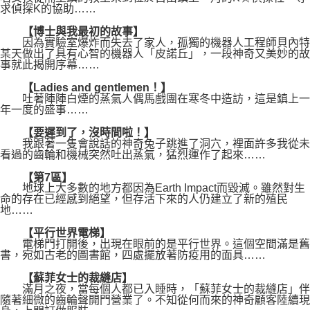
求偵探K的協助……
【博士與我最初的故事】
因為實驗室爆炸而失去了家人，孤獨的機器人工程師貝內特
某天做出了具有心智的機器人「皮諾丘」，一段神奇又美妙的故
事就此揭開序幕……
【Ladies and gentlemen！】
吐著陣陣白煙的蒸氣人偶馬戲團在寒冬中造訪，這是鎮上一
年一度的盛事……
【要遲到了，沒時間啦！】
我跟著一隻會說話的神奇兔子跳進了洞穴，裡面許多我從未
看過的齒輪和機械突然吐出蒸氣，猛烈運作了起來……
【第7區】
地球上大多數的地方都因為Earth Impact而毀滅。雖然對生
命的存在已經感到絕望，但存活下來的人仍建立了新的殖民
地……
【平行世界電梯】
電梯門打開後，出現在眼前的是平行世界。這個空間滿是舊
書，宛如古老的圖書館，四處擺放著防疫用的面具……
【蘇菲女士的裁縫店】
滿月之夜，當每個人都已入睡時，「蘇菲女士的裁縫店」伴
隨著細微的齒輪聲開門營業了。不知從何而來的神奇顧客陸續現