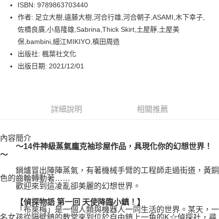
LINE Pay
ISBN: 9789863703440
作者: 足立大樹,遠藤大樹,河合行雄,河合朝子,ASAMI,木下幸子,
Apple Pay
佐橋良廣,小島隆雄,Sabrina,Thick Skirt,土屋靜,土屋美
街口支付
保,bambini,細江MIKIYO,槙田周造
出版社: 楓葉社文化
悠遊付
出版日期: 2021/12/01
Google Pay
運送方式
詳細說明
相關推薦
博客來商品配送方式
每筆NT$80，滿NT$1,000(含以上)免運費
內容簡介
～14件神級蒸氣龐克袖珍屋作品，具現化你的幻想世界！
～
鍋爐冒出陣陣蒸氣，有著機械手臂的工程師走過街道，黃銅
色的齒輪轉動著……
歡迎來到這凌亂卻美麗的幻想世界。
【偵探物語 第一回 天使降臨小鎮！】
「布萊梅」是一個人類與機器人一同生活的世界。某天，一
名女孩從隔壁鎮的教堂來到位於自由鎮上一角的K☆偵探社，尋