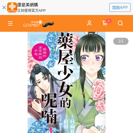
康是美網購
開啟APP
立刻使用官方APP
0
1
/
1