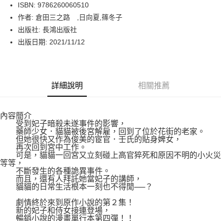
LINE Pay
ISBN: 9786260060510
作者: 倉田三之路 ,日向夏,篠冬子
Apple Pay
出版社: 長鴻出版社
街口支付
出版日期: 2021/11/12
悠遊付
Google Pay
詳細說明
相關推薦
運送方式
內容簡介
博客來商品配送方式
受到妃子暗殺未遂事件的影響，
每筆NT$80，滿NT$1,000(含以上)免運費
藥師少女．貓貓被後宮解雇，回到了位於花街的老家。
但她很快又作為俊美的宦官．壬氏的貼身婢女，
再次回到宮中工作。
可是，貓貓一回宮又立刻碰上高官猝死和原因不明的小火災
等等，
不斷發生的各種詭異事件。
而且，還有人拜託她當妃子的講師，
貓貓的日常生活根本一刻也不得閒──？
劇情終於來到原作小說的第２集！
新的妃子和侍女接連登場，
暢銷小說的漫畫單行本第四彈！！