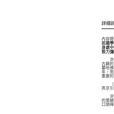
詳細
內容簡
民國學
身處中
致力彌
洪業
古籍的
纂哈佛
年，用
重要的
（我
燕京引
洪業
的業績
口頭禪