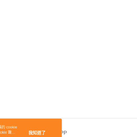
 cookie
kie 聲明
我知道了
官方APP