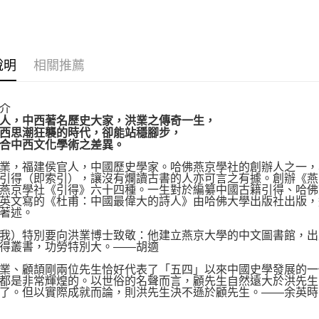
運送方式
博客來商
說明
相關推薦
每筆NT$8
介
人，中西著名歷史大家，洪業之傳奇一生，
西思潮狂襲的時代，卻能站穩腳步，
合中西文化學術之差異。
，福建侯官人，中國歷史學家。哈佛燕京學社的創辦人之一，
引得（即索引），讓沒有爛讀古書的人亦可言之有據。創辦《燕
燕京學社《引得》六十四種。一生對於編纂中國古籍引得、哈佛
英文寫的《杜甫：中國最偉大的詩人》由哈佛大學出版社出版，
著述。
）特別要向洪業博士致敬：他建立燕京大學的中文圖書館，出
得叢書，功勞特別大。——胡適
、顧頡剛兩位先生恰好代表了「五四」以來中國史學發展的一
都是非常輝煌的。以世俗的名聲而言，顧先生自然遠大於洪先生
了。但以實際成就而論，則洪先生決不遜於顧先生。——余英時