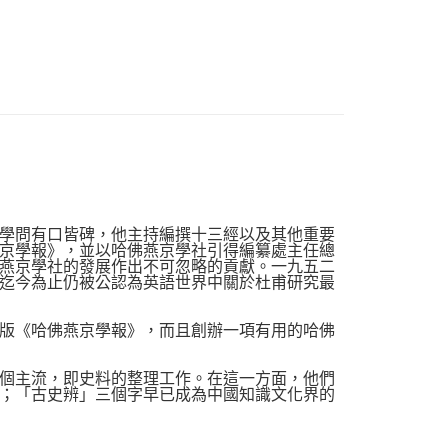
品配送方式
0，滿NT$1,000(含以上)免運費
學問有口皆碑，他主持編撰十三經以及其他重要
京學報》，並以哈佛燕京學社引得編纂處主任總
燕京學社的發展作出不可忽略的貢獻。一九五二
迄今為止仍被公認為英語世界中關於杜甫研究最
版《哈佛燕京學報》，而且創辦一項有用的哈佛
個主流，即史料的整理工作。在這一方面，他們
；「古史辨」三個字早已成為中國知識文化界的