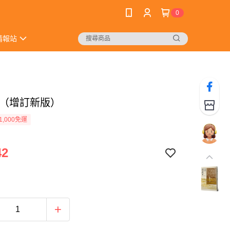
0
情報站
 （增訂新版）
1,000免運
42