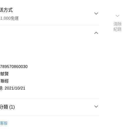
送方式
1,000免運
清除
紀錄
次付款
9789570860030
陳毓賢
 聯經
 2021/10/21
類 (1)
y
人文社科
傳記/自傳
學者/科學家
客服