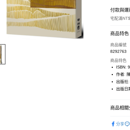
付款與運
宅配滿NT$
付款方式
商品特色
icash Pay
商品編號
8292763
信用卡一
商品特色
數位禮券
ISBN: 
作者: 
LINE Pay
出版社:
Apple Pay
出版日期:
街口支付
商品相關分
悠遊付
Google Pa
博客來
分享