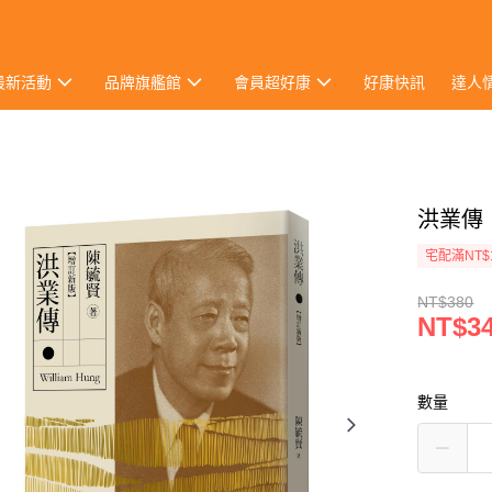
最新活動
品牌旗艦館
會員超好康
好康快訊
達人
洪業傳
宅配滿NT$
NT$380
NT$3
數量