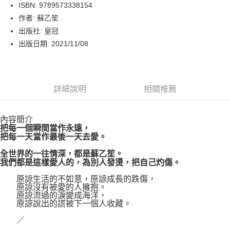
LINE Pay
ISBN: 9789573338154
作者: 蘇乙笙
Apple Pay
出版社: 皇冠
街口支付
出版日期: 2021/11/08
悠遊付
Google Pay
詳細說明
相關推薦
運送方式
內容簡介
博客來商品配送方式
把每一個瞬間當作永遠，
每筆NT$80，滿NT$1,000(含以上)免運費
把每一天當作最後一天去愛。
全世界的一往情深，都是蘇乙笙。
我們都是這樣愛人的，為別人發燙，把自己灼傷。
原諒生活的不如意，原諒成長的跌傷，
原諒沒有被愛的人擁抱。
原諒流過的淚變成海洋，
原諒說出的謊被下一個人收藏。
／