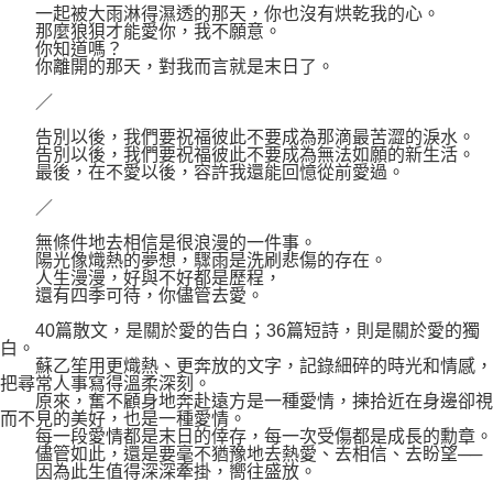
一起被大雨淋得濕透的那天，你也沒有烘乾我的心。
那麼狼狽才能愛你，我不願意。
你知道嗎？
你離開的那天，對我而言就是末日了。
／
告別以後，我們要祝福彼此不要成為那滴最苦澀的淚水。
告別以後，我們要祝福彼此不要成為無法如願的新生活。
最後，在不愛以後，容許我還能回憶從前愛過。
／
無條件地去相信是很浪漫的一件事。
陽光像熾熱的夢想，驟雨是洗刷悲傷的存在。
人生漫漫，好與不好都是歷程，
還有四季可待，你儘管去愛。
40篇散文，是關於愛的告白；36篇短詩，則是關於愛的獨
白。
蘇乙笙用更熾熱、更奔放的文字，記錄細碎的時光和情感，
把尋常人事寫得溫柔深刻。
原來，奮不顧身地奔赴遠方是一種愛情，揀拾近在身邊卻視
而不見的美好，也是一種愛情。
每一段愛情都是末日的倖存，每一次受傷都是成長的勳章。
儘管如此，還是要毫不猶豫地去熱愛、去相信、去盼望──
因為此生值得深深牽掛，嚮往盛放。