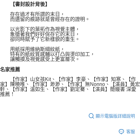
【書封設計背後】
存在過才有所謂的末日，
而遺留的痕跡就是曾經存在的證明。
以光影下的葉拓作為視覺主體，
象徵著我們好好保存它的末日，
卻同時賦予了它新樣貌的重生。
用紙採用維納斯細紋紙，
特有的紙紋質感輔以打凸與燙印加工，
讓觸摸及視覺感受上更富層次。
名家推薦
【作家】山女孩Kit、【作家】李豪、【作家】知寒、【作
家】陳曉唯、【作家】渺渺、【作家】無Nonno、【演員】黃宏
軒、【作家】溫如生、【作家】劉定騫、【演員】簡嫚書 深愛
推薦！
顯示電腦版詳細說明
客服