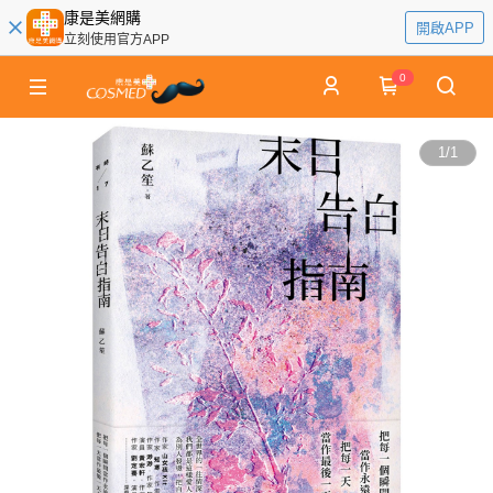
康是美網購
開啟APP
立刻使用官方APP
0
1
/
1