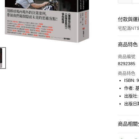
付款與運
宅配滿NT$
付款方式
商品特色
icash Pay
商品編號
8292385
信用卡一
商品特色
數位禮券
ISBN: 
作者: 
LINE Pay
出版社:
Apple Pay
出版日期:
街口支付
商品相關分
悠遊付
Google Pa
博客來