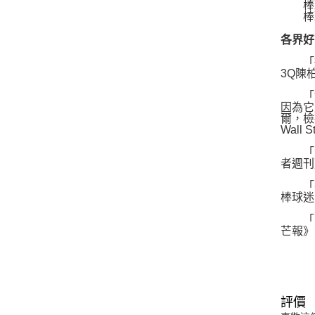
棒球
棒球
各界好
「從
3Q陳
「如
因為它
爾，檢
Wall S
「洛
者週刊》
「在
棒球迷
「《
芒報》（
評價