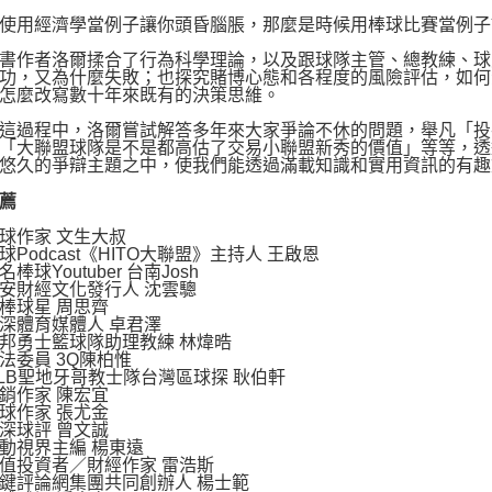
用經濟學當例子讓你頭昏腦脹，那麼是時候用棒球比賽當例子
作者洛爾揉合了行為科學理論，以及跟球隊主管、總教練、球
功，又為什麼失敗；也探究賭博心態和各程度的風險評估，如何
怎麼改寫數十年來既有的決策思維。
過程中，洛爾嘗試解答多年來大家爭論不休的問題，舉凡「投
「大聯盟球隊是不是都高估了交易小聯盟新秀的價值」等等，透
悠久的爭辯主題之中，使我們能透過滿載知識和實用資訊的有趣
薦
作家 文生大叔
odcast《HITO大聯盟》主持人 王啟恩
Youtuber 台南Josh
財經文化發行人 沈雲驄
球星 周思齊
體育媒體人 卓君澤
勇士籃球隊助理教練 林煒晧
委員 3Q陳柏惟
聖地牙哥教士隊台灣區球探 耿伯軒
作家 陳宏宜
作家 張尤金
球評 曾文誠
視界主編 楊東遠
投資者／財經作家 雷浩斯
評論網集團共同創辦人 楊士範