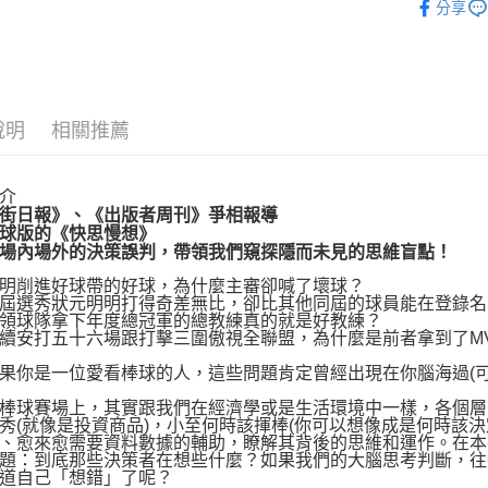
分享
運送方式
博客來商
說明
相關推薦
每筆NT$8
介
街日報》、《出版者周刊》爭相報導
球版的《快思慢想》
場內場外的決策誤判，帶領我們窺探隱而未見的思維盲點！
削進好球帶的好球，為什麼主審卻喊了壞球？
選秀狀元明明打得奇差無比，卻比其他同屆的球員能在登錄名
球隊拿下年度總冠軍的總教練真的就是好教練？
安打五十六場跟打擊三圍傲視全聯盟，為什麼是前者拿到了MV
是一位愛看棒球的人，這些問題肯定曾經出現在你腦海過(可
球賽場上，其實跟我們在經濟學或是生活環境中一樣，各個層
秀(就像是投資商品)，小至何時該揮棒(你可以想像成是何時該
、愈來愈需要資料數據的輔助，瞭解其背後的思維和運作。在本
題：到底那些決策者在想些什麼？如果我們的大腦思考判斷，往
道自己「想錯」了呢？