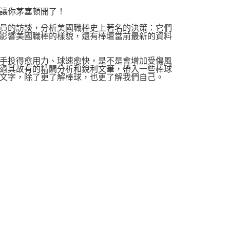
讓你茅塞頓開了！
員的訪談，分析美國職棒史上著名的決策：它們
影響美國職棒的樣貌，還有棒壇當前最新的資料
手投得愈用力、球速愈快，是不是會增加受傷風
過其故有的精闢分析和銳利文筆，帶入一些棒球
文字，除了更了解棒球，也更了解我們自己。