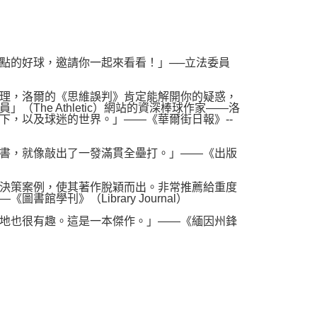
的好球，邀請你一起來看看！」──立法委員
理，洛爾的《思維誤判》肯定能解開你的疑惑，
he Athletic）網站的資深棒球作家——洛
下，以及球迷的世界。」——《華爾街日報》--
書，就像敲出了一發滿貫全壘打。」——《出版
決策案例，使其著作脫穎而出。非常推薦給重度
學刊》（Library Journal）
地也很有趣。這是一本傑作。」——《緬因州鋒