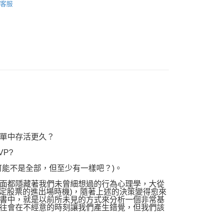
客服
品配送方式
0，滿NT$1,000(含以上)免運費
單中存活更久？
P?
能不是全部，但至少有一樣吧？)。
面都隱藏著我們未曾細想過的行為心理學，大從
決定股票的進出場時機)，隨著上述的決策變得愈來
書中，就是以前所未見的方式來分析一個非常基
往會在不經意的時刻讓我們產生錯覺，但我們該