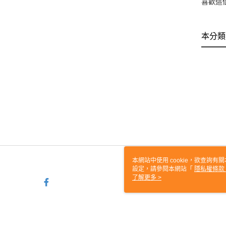
喜歡這
本分類
本網站中使用 cookie，欲查詢有關
設定，請參閱本網站「
隱私權條款
使用 cookie。
了解更多 >