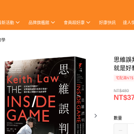
最新活動
品牌旗艦館
會員超好康
好康快訊
達人
濟學
思維誤
就是好
宅配滿NT$
NT$480
NT$3
數量