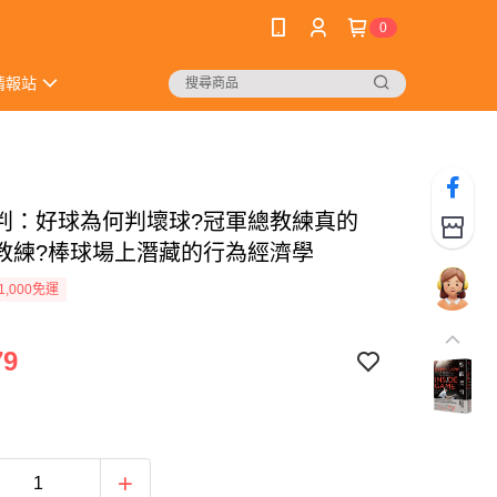
0
情報站
判：好球為何判壞球?冠軍總教練真的
教練?棒球場上潛藏的行為經濟學
1,000免運
79