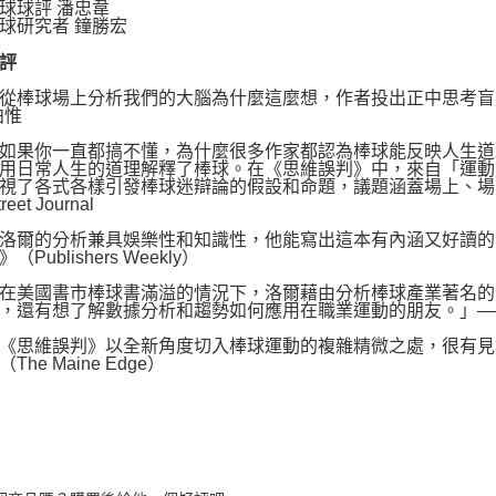
球評 潘忠韋
研究者 鐘勝宏
評
棒球場上分析我們的大腦為什麼這麼想，作者投出正中思考盲點
柏惟
果你一直都搞不懂，為什麼很多作家都認為棒球能反映人生道
用日常人生的道理解釋了棒球。在《思維誤判》中，來自「運動員」（T
視了各式各樣引發棒球迷辯論的假設和命題，議題涵蓋場上、場
treet Journal
爾的分析兼具娛樂性和知識性，他能寫出這本有內涵又好讀的
（Publishers Weekly）
美國書市棒球書滿溢的情況下，洛爾藉由分析棒球產業著名的
，還有想了解數據分析和趨勢如何應用在職業運動的朋友。」——《圖書館
思維誤判》以全新角度切入棒球運動的複雜精微之處，很有見
The Maine Edge）