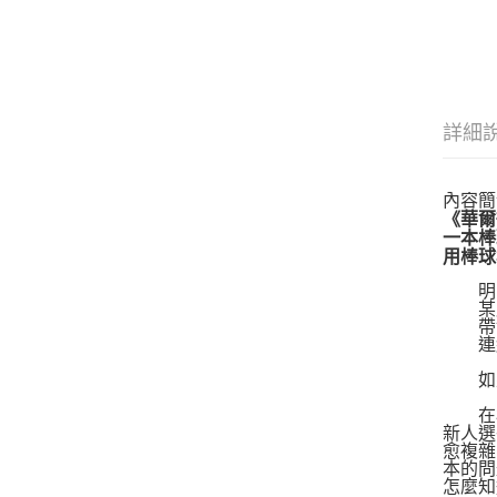
詳細
內容簡
《華爾
一本棒
用棒球
明明
某屆
帶領
連續
如果你
在棒
新人選
愈複雜
本的問
怎麼知