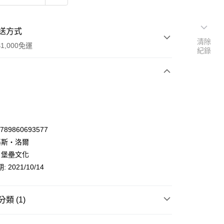
送方式
清除
1,000免運
紀錄
次付款
9789860693577
基斯‧洛爾
 堡壘文化
 2021/10/14
類 (1)
y
商業理財
經濟／趨勢
大眾／生活經濟學