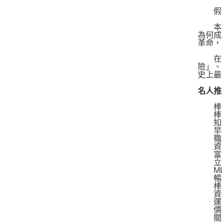
假使
本書
為何成
革命，
在這
險」、
史上最
名人推
棒球
棒球P
知名棒球
早安
職棒
資深
富邦
立法
MLB
暢銷
棒球
資深
運動
價值
關鍵