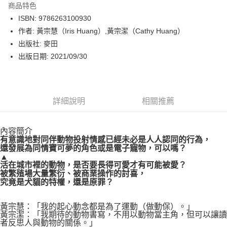
商品特色
LINE Pay
ISBN: 9786263100930
作者: 黃宗慧（Iris Huang）,黃宗潔（Cathy Huang）
Apple Pay
出版社: 麥田
街口支付
出版日期: 2021/09/30
悠遊付
Google Pay
詳細說明
相關推薦
運送方式
內容簡介
博客來商品配送方式
有意識地對同伴動物投射情感已經未必是人人認同的行為，
每筆NT$80，滿NT$1,000(含以上)免運費
還發展為同情寶可夢的角色或是電子寵物，可以嗎？
▲
活在城市裡的動物，是否要長得可愛才有可能被愛？
被繁殖場大量繁衍、被商業操作的討喜，
究竟是犬貓的特權，還是原罪？
黃宗慧：「我的起心動念都是為了運動（做動保）。」
黃宗潔：「我期待的動物書寫，不用以動物當主角，但可以讓讀
者反思人與動物的關係。」