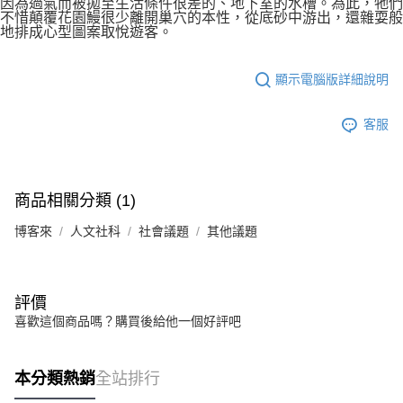
因為過氣而被拋至生活條件很差的、地下室的水槽。為此，牠們
不惜顛覆花園鰻很少離開巢穴的本性，從底砂中游出，還雜耍般
地排成心型圖案取悅遊客。
顯示電腦版詳細說明
客服
商品相關分類 (1)
博客來
人文社科
社會議題
其他議題
評價
喜歡這個商品嗎？購買後給他一個好評吧
本分類熱銷
全站排行