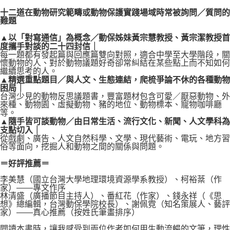
十二道在動物研究範疇或動物保護實踐場域時常被詢問／質問的
難題
▲以「對寫通信」為概念／動保姊妹黃宗慧教授、黃宗潔教授首
度攜手對談的二十四封信｜
每一題都有發起篇與回應篇雙向對照，適合中學至大學階段，關
懷動物的人、對於動物議題好奇卻常糾結在某些點上而不知如何
繼續思考的人。
▲精選重點題目／與人文、生態連結，爬梳爭論不休的各種動物
困局｜
台灣少見的動物反思議題書，豐富題材包含可愛／厭惡動物、外
來種、動物園、虛擬動物、豬的地位、動物標本、寵物咖啡廳
等。
▲隨手皆可談動物／由日常生活、流行文化、新聞、人文學科為
支點切入｜
從戲劇、廣告、人文自然科學、文學、現代藝術、電玩、地方習
俗等面向，挖掘人和動物之間的關係與問題。
＝好評推薦＝
李美慧（國立台灣大學地理環境資源學系教授）、柯裕棻（作
家）——專文作序
林清盛（廣播節目主持人）、番紅花（作家）、錢永祥（《思
想》總編輯，台灣動保學院校長）、謝佩霓（知名策展人、藝評
家）——真心推薦（按姓氏筆畫排序）
閱讀本書時，讓我感受到兩位作者如何用生動流暢的文筆，理性