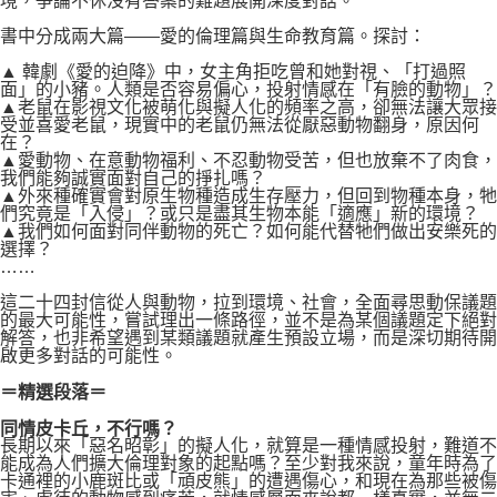
境，爭論不休沒有答案的難題展開深度對話。
書中分成兩大篇——愛的倫理篇與生命教育篇。探討：
▲ 韓劇《愛的迫降》中，女主角拒吃曾和她對視、「打過照
面」的小豬。人類是否容易偏心，投射情感在「有臉的動物」？
▲老鼠在影視文化被萌化與擬人化的頻率之高，卻無法讓大眾接
受並喜愛老鼠，現實中的老鼠仍無法從厭惡動物翻身，原因何
在？
▲愛動物、在意動物福利、不忍動物受苦，但也放棄不了肉食，
我們能夠誠實面對自己的掙扎嗎？
▲外來種確實會對原生物種造成生存壓力，但回到物種本身，牠
們究竟是「入侵」？或只是盡其生物本能「適應」新的環境？
▲我們如何面對同伴動物的死亡？如何能代替牠們做出安樂死的
選擇？
……
這二十四封信從人與動物，拉到環境、社會，全面尋思動保議題
的最大可能性，嘗試理出一條路徑，並不是為某個議題定下絕對
解答，也非希望遇到某類議題就產生預設立場，而是深切期待開
啟更多對話的可能性。
＝精選段落＝
同情皮卡丘，不行嗎？
長期以來「惡名昭彰」的擬人化，就算是一種情感投射，難道不
能成為人們擴大倫理對象的起點嗎？至少對我來說，童年時為了
卡通裡的小鹿斑比或「頑皮熊」的遭遇傷心，和現在為那些被傷