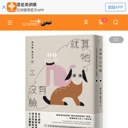
康是美網購
開啟APP
立刻使用官方APP
0
1
/
1