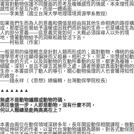
書寫對動物保護不同層面的思考及複雜感性的情感，本來理性與
感性就不是互斥的，而是一體兩面……
——李美慧（國立台灣大學地理環境資源學系教授）
如果我們生而為人的意義和價值是經由與其他生命相遇的路徑構
成，那麼這些曾給予溫暖或因我們而折損的生命，也是構成生為
人的部分意義——這意義究竟如何，大概必須探尋人以外的境
地，懷著動物給予的洞察和啟發活下去。
——柯裕棻（作家）
一般習用的倫理概念是針對人類而形成的；面對動物，傳統的倫
理學思考往往顯得偏狹而又粗暴。相形之下，宗潔、宗慧感知動
物生命的方式，以及與動物的互動所牽動的反思，都更為複雜、
細膩、深刻，並且不諱言其無奈之處。讀者想要認真面對動物的
生命，本書提供了動人的導引，關心動物倫理的人也會獲得知性
的啟發。
——錢永祥（《思想》總編輯，台灣動保學院校長）
▲▲▲▲▲▲
無處不是動物議題或動物符碼，
再往後退一步，人即是動物，沒有什麼不同，
何以人類總是能夠高高在上？
本書由兩位在動保領域深耕多年，長年開設動保相關課程、做動
物延伸研究的作者，以當代台灣動物議題為題幹，對各式動保困