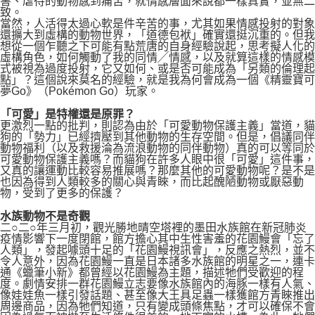
害、虐待的動物感到痛苦，就情感層面來說都一樣真實，並無二
致。
當然，人活得太過心軟是件辛苦的事，尤其如果情感投射的對象
還擴大到虛構的動物世界，「道德包袱」確實還挺沉重的。但我
想從一個乍聽之下可能有點荒唐的自身經驗說起，思考擬人化的
虛構角色，如何觸動了我的同情╱情感，以及就算這樣的情感模
式被視為過度投射，它又如何、或是否可能成為「另類的倫理起
點」？這個說來莫名的經驗，就是我為何會成為一個《精靈寶可
夢Go》（Pokémon Go）玩家。
「可愛」是特權還是原罪？
更激烈一點的批判，則認為由於「可愛動物保護主義」當道，貓
狗的「勢力」已經擠壓到其他動物的生存空間。但是，倡議同伴
動物福利（以及救援淪為流浪動物的同伴動物）真的可以等同於
可愛動物保護主義嗎？而貓狗在許多人眼中很「可愛」這件事，
又真的讓運動比較容易推展嗎？那麼其他的可愛動物呢？是不是
也因為得到人類較多的關心與青睞，而比起醜陋動物或厭惡動
物，受到了更多的保護？
水族動物不是奇觀
二○二○年三月初，觀光勝地晴空塔裡的墨田水族館在新冠肺炎
疫情影響下一度閉館，館方擔心其中生性害羞的花園鰻會「忘了
人類」，發起噱頭十足的「花園鰻視訊會」，反應之熱烈，並不
令人意外，因為花園鰻一直是日本諸多水族館的明星之一，連卡
通《蠟筆小新》都曾經以花園鰻為主題，描述牠們受歡迎的程
度。劇情安排一群花園鰻立志要像水族館內的海豚一樣有人氣、
像娃娃魚一樣引發話題、甚至像大王具足蟲一樣獲館方青睞推出
周邊商品，因為牠們知道，只有變成頭條焦點，才可以確保不會