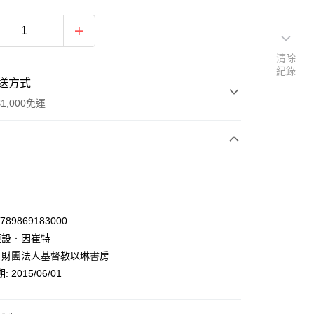
清除
紀錄
送方式
1,000免運
次付款
9789869183000
 亞設．因崔特
: 財團法人基督教以琳書房
 2015/06/01