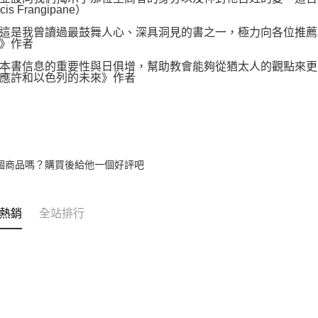
cis Frangipane）
我曾讀過最鼓舞人心、深具洞見的書之一，極力向各位推薦。」──IH
》作者
信息的重要性與日俱增，幫助教會能夠從猶太人的觀點來更多認識耶
應許和以色列的未來》作者
個商品嗎？購買後給他一個好評吧
熱銷
全站排行