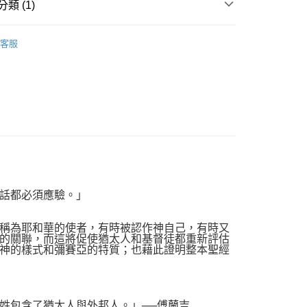
類 (1)
y
心理勵志/宗教
基督教
神學/教義學
客服
品配送方式
0，滿NT$1,000(含以上)免運費
話都必須應驗。」
稱為耶和華的使者，有時被認作神自己，有時又
的關聯，而這將促使猶太人和基督徒都重新評估
神的樣式和彌賽亞的特質；也藉此證明整本聖經
包含了猶太人與外邦人。」──傅蘭吉