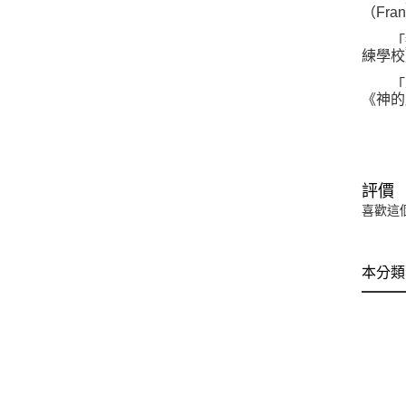
（Fran
「這是
練學校
「本書
《神的
評價
喜歡這
本分類