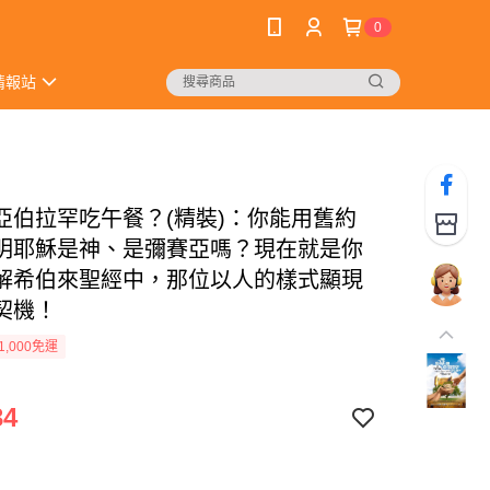
0
情報站
亞伯拉罕吃午餐？(精裝)：你能用舊約
明耶穌是神、是彌賽亞嗎？現在就是你
解希伯來聖經中，那位以人的樣式顯現
契機！
1,000免運
34