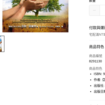
數量
付款與運
宅配滿NT$
付款方式
商品特色
icash Pay
商品編號
8291130
信用卡一
商品特色
數位禮券
ISBN: 
作者:
LINE Pay
出版社
Apple Pay
出版日期:
街口支付