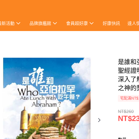
最新活動
品牌旗艦館
會員超好康
好康快訊
達人
是誰和
聖經證
深入了
之神的
宅配滿NT$
NT$260
NT$2