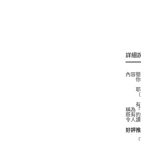
詳細
內容簡
你能
耶穌
（參
有一
稱為「
既有的
令人讚
好評推
「亞