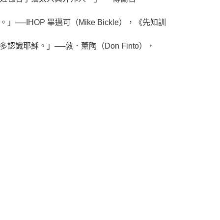
OP 畢邁可（Mike Bickle），《先知訓
穌。」──敦．薰陶（Don Finto），