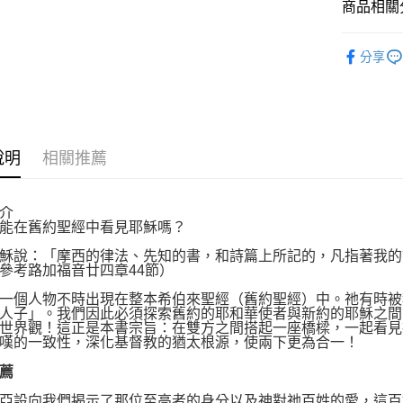
商品相關分
悠遊付
Google Pa
博客來
分享
運送方式
博客來商
說明
相關推薦
每筆NT$8
介
在舊約聖經中看見耶穌嗎？
說：「摩西的律法、先知的書，和詩篇上所記的，凡指著我的
考路加福音廿四章44節）
個人物不時出現在整本希伯來聖經（舊約聖經）中。祂有時被
人子」。我們因此必須探索舊約的耶和華使者與新約的耶穌之間
世界觀！這正是本書宗旨：在雙方之間搭起一座橋樑，一起看見
嘆的一致性，深化基督教的猶太根源，使兩下更為合一！
薦
設向我們揭示了那位至高者的身分以及神對祂百姓的愛，這百姓