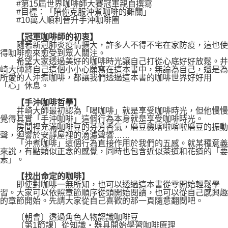
#第15屆世界咖啡師大賽冠軍親自撰寫
#目標：「陪你克服沖煮咖啡的難關」
#10萬人順利晉升手沖咖啡圈
【冠軍咖啡師的初衷】
隨著新冠肺炎疫情擴大，許多人不得不宅在家防疫，這也使
得咖啡愈來愈受到眾人關注。
希望大家透過美好的咖啡時光讓自己打從心底好好放鬆。井
崎大師將自己這個小小心願寫在這本書中，無論為自己，還是為
所愛的人沖煮咖啡，都讓我們透過這本書的咖啡世界好好用
「心」休息。
【手沖咖啡哲學】
井崎大師最初認為「喝咖啡」就是享受咖啡時光，但他慢慢
覺得其實「手沖咖啡」這個行為本身就是享受咖啡時光。
房間裡充滿咖啡豆的芬芳香氣，磨豆機喀啦喀啦磨豆的振動
聲，迴響於安靜屋裡的滴濾聲響……
「沖煮咖啡」這個行為直接作用於我們的五感。就某種意義
來說，有點類似正念的感覺，同時也包含近似茶道和花道的「要
素」。
【找出命定的咖啡】
即使對咖啡一無所知，也可以透過這本書從零開始輕鬆學
習。大家可以依照章節順序從頭開始閱讀，也可以從自己感興趣
的章節開始。先請大家從自己喜歡的那一頁隨意翻閱吧。
〔朝會〕透過角色人物認識咖啡豆
〔第1節課〕從知識‧器具開始學習咖啡原理