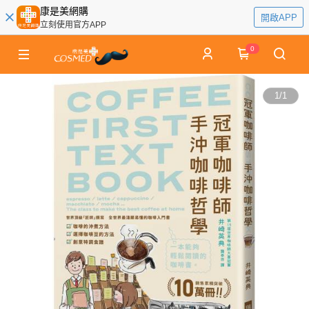
康是美網購
開啟APP
立刻使用官方APP
0
1
/
1