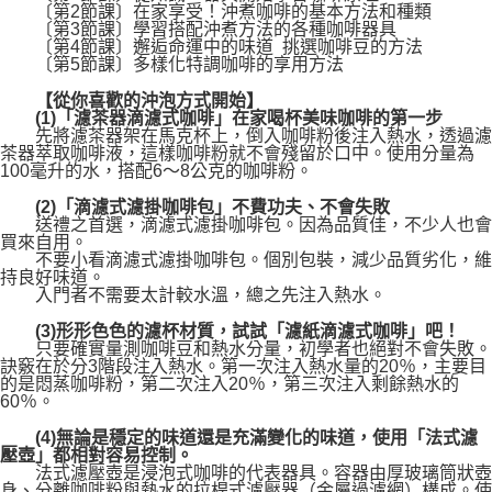
〔第2節課〕在家享受！沖煮咖啡的基本方法和種類
〔第3節課〕學習搭配沖煮方法的各種咖啡器具
〔第4節課〕邂逅命運中的味道 挑選咖啡豆的方法
〔第5節課〕多樣化特調咖啡的享用方法
【從你喜歡的沖泡方式開始】
(1)「濾茶器滴濾式咖啡」在家喝杯美味咖啡的第一步
先將濾茶器架在馬克杯上，倒入咖啡粉後注入熱水，透過濾
茶器萃取咖啡液，這樣咖啡粉就不會殘留於口中。使用分量為
100毫升的水，搭配6～8公克的咖啡粉。
(2)「滴濾式濾掛咖啡包」不費功夫、不會失敗
送禮之首選，滴濾式濾掛咖啡包。因為品質佳，不少人也會
買來自用。
不要小看滴濾式濾掛咖啡包。個別包裝，減少品質劣化，維
持良好味道。
入門者不需要太計較水溫，總之先注入熱水。
(3)形形色色的濾杯材質，試試「濾紙滴濾式咖啡」吧！
只要確實量測咖啡豆和熱水分量，初學者也絕對不會失敗。
訣竅在於分3階段注入熱水。第一次注入熱水量的20％，主要目
的是悶蒸咖啡粉，第二次注入20％，第三次注入剩餘熱水的
60％。
(4)無論是穩定的味道還是充滿變化的味道，使用「法式濾
壓壺」都相對容易控制。
法式濾壓壺是浸泡式咖啡的代表器具。容器由厚玻璃筒狀壺
身、分離咖啡粉與熱水的拉桿式濾壓器（金屬過濾網）構成。使