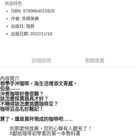
商品特色
LINE Pay
ISBN: 9789864015825
作者: 井崎英典
Apple Pay
出版社: 瑞昇
街口支付
出版日期: 2022/11/10
悠遊付
Google Pay
詳細說明
相關推薦
運送方式
內容簡介
博客來商品配送方式
想學手沖咖啡，為生活增添文青感，
每筆NT$80，滿NT$1,000(含以上)免運費
但是——
沖煮咖啡好像很難？
該怎麼採買器具才好？
不曉得該怎麼挑選咖啡豆？
咖啡豆品名好難記！
算了，還是買杯現成的咖啡吧……
別那麼快放棄，您的心聲有人聽見了！
#獻給咖啡初學者的第一本教科書