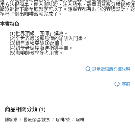
用方法很簡單，倒入咖啡粉、注入熱水、靜置悶蒸數分鐘後將濾
壓器輕輕下壓至底部就可以了。濾壓壺都有貼心的壺嘴設計，對
準杯子倒出咖啡液就完成了。
本書特色
(1)世界頂級「匠師」撰寫。
(2)全世界最淺顯易懂的咖啡入門書。
(3)銷售累積突破10萬冊！
(4)初學者循序漸進指導手冊。
(5)咖啡師教學參考用書。
顯示電腦版詳細說明
客服
商品相關分類 (1)
博客來
醫療保健/飲食
咖啡/茶
咖啡