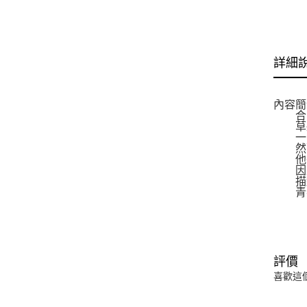
詳細
內容簡
合唱
草壁
一開
然而
他卻
因此
描繪
青春洋
評價
喜歡這