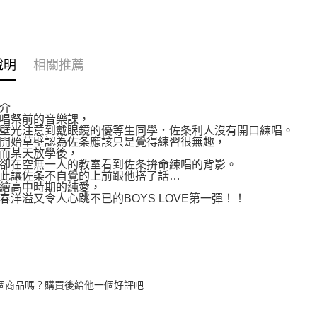
運送方式
博客來商
說明
相關推薦
每筆NT$8
介
祭前的音樂課，
光注意到戴眼鏡的優等生同學．佐条利人沒有開口練唱。
始草壁認為佐条應該只是覺得練習很無趣，
某天放學後，
在空無一人的教室看到佐条拚命練唱的背影。
讓佐条不自覺的上前跟他搭了話…
高中時期的純愛，
溢又令人心跳不已的BOYS LOVE第一彈！！
個商品嗎？購買後給他一個好評吧