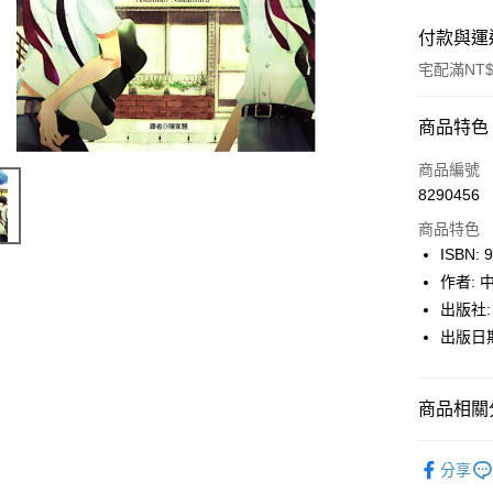
付款與運
宅配滿NT$
付款方式
商品特色
icash Pay
商品編號
8290456
信用卡一
商品特色
數位禮券
ISBN: 
作者:
LINE Pay
出版社:
Apple Pay
出版日期:
街口支付
商品相關分
悠遊付
Google Pa
博客來
分享