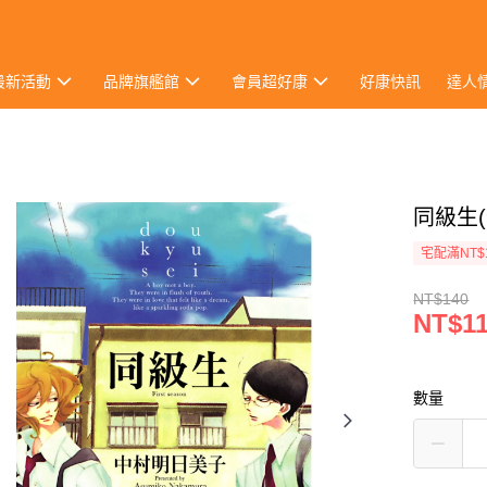
最新活動
品牌旗艦館
會員超好康
好康快訊
達人
同級生(
宅配滿NT$
NT$140
NT$1
數量