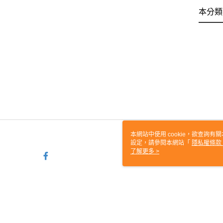
本分類
本網站中使用 cookie，欲查詢有關
設定，請參閱本網站「
隱私權條款
使用 cookie。
了解更多 >