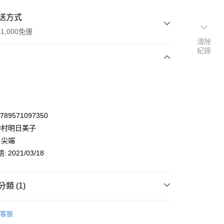
送方式
1,000免運
清除
紀錄
次付款
9789571097350
 中村明日美子
 尖端
 2021/03/18
類 (1)
y
漫畫/輕小說
BL / GL
BL
客服