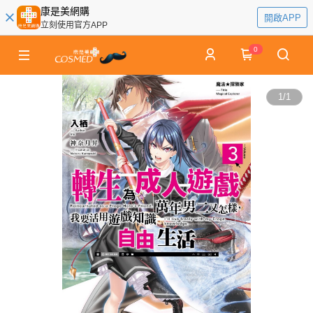
康是美網購
開啟APP
立刻使用官方APP
0
1
/
1