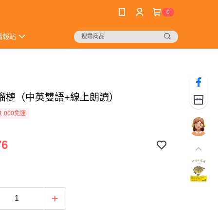
0
情報站
榴槤（中英雙語+線上朗讀）
1,000免運
76