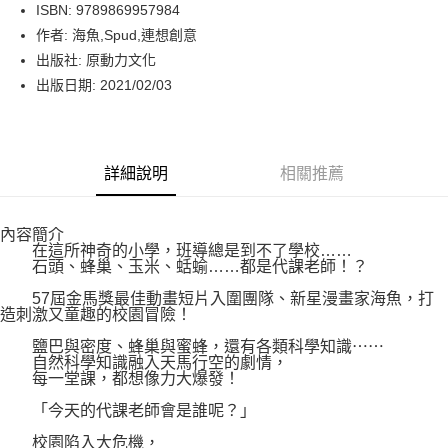
LINE Pay
ISBN: 9789869957984
作者: 海魚,Spud,連想創意
Apple Pay
出版社: 原動力文化
街口支付
出版日期: 2021/02/03
悠遊付
Google Pay
詳細說明
相關推薦
運送方式
內容簡介
博客來商品配送方式
在這所神奇的小學，班導總是到不了學校……
每筆NT$80，滿NT$1,000(含以上)免運費
石頭、蜂巢、玉米、蛞蝓……都是代課老師！？
57屆金馬獎最佳動畫短片入圍團隊、新星漫畫家海魚，打
造刺激又童趣的校園冒險！
鹽巴與密度、蜂巢與蜜蜂，還有各類科學知識⋯⋯
自然科學知識融入天馬行空的劇情，
每一堂課，都想像力大爆發！
「今天的代課老師會是誰呢？」
校園陷入大危機，