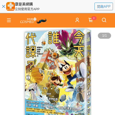
康是美網購
開啟APP
立刻使用官方APP
0
1
/
1