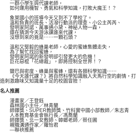
一群小學生與代課老師，
如何運用機智、勇氣和科學知識，打敗大魔王！？
象萊國小的班導今天又到不了學校了。
溫和負責的班長、活潑行動派的理查、小公主芮芮、
發明家阿諾、萬事通小黛、神秘人物一森，
還在猜測今天游泳課誰來代課，
沒想到來的竟是⋯⋯一顆石頭？
溫和又堅毅的蜂巢老師，心愛的蜜蜂集體走失，
為了幫忙找回蜜蜂，
發明家阿諾的新發明卻引發更大的危機！
巨花惡棍「花總裁」，即將控制全世界！？
鹽巴與密度、蜂巢與蜜蜂，還有各類科學知識⋯⋯
《今天誰代課？》將自然科學知識融入天馬行空的劇情，打
造刺激趣味又知識量十足的校園冒險！
名人推薦
漫畫家／王登鈺
森林國小主任／林青蘭
師鐸獎、SUPER教師獎、竹科實中國小部教師／朱志青
人本教育基金會執行長／馮喬蘭
師鐸獎、北一女教師、蟑螂老師／蔡任圃
親職溝通作家／羅怡君
—聯袂推薦