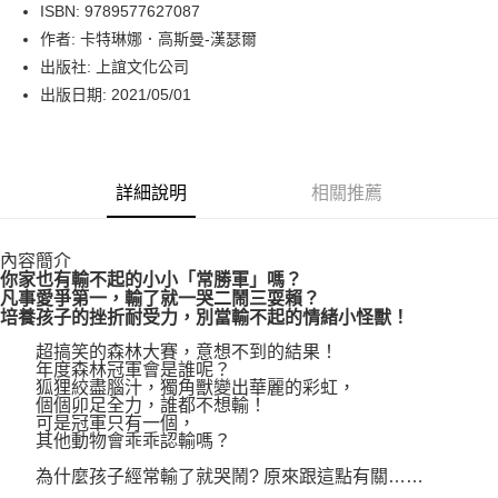
LINE Pay
ISBN: 9789577627087
作者: 卡特琳娜．高斯曼-漢瑟爾
Apple Pay
出版社: 上誼文化公司
街口支付
出版日期: 2021/05/01
悠遊付
Google Pay
詳細說明
相關推薦
運送方式
內容簡介
博客來商品配送方式
你家也有輸不起的小小「常勝軍」嗎？
每筆NT$80，滿NT$1,000(含以上)免運費
凡事愛爭第一，輸了就一哭二鬧三耍賴？
培養孩子的挫折耐受力，別當輸不起的情緒小怪獸！
超搞笑的森林大賽，意想不到的結果！
年度森林冠軍會是誰呢？
狐狸絞盡腦汁，獨角獸變出華麗的彩虹，
個個卯足全力，誰都不想輸！
可是冠軍只有一個，
其他動物會乖乖認輸嗎？
為什麼孩子經常輸了就哭鬧? 原來跟這點有關……