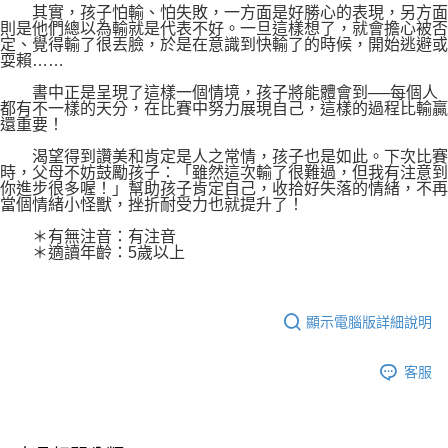
其實，孩子怕輸、怕失敗，一方面是好勝心的表現，另方面
則是他們總以為輸就是代表不好。一旦這樣想了，就會擔心被否
定、覺得輸了很丟臉，於是在意識到快輸了的時候，開始逃避或
耍賴……
書中正是呈現了這樣一個情境，孩子將能體會到──每個人
都有不一樣的天分，在比賽中努力展現自己，這樣的過程比輸贏
還重要！
渴望得到讚美和肯定是人之常情，孩子也是如此。下次比賽
時，父母不妨鼓勵孩子：「雖然這次輸了很難過，但我有注意到
你進步很多喔！」幫助孩子肯定自己，收拾好失落的情緒，不再
當個情緒小怪獸，挫折耐受力也就提升了！
＊有無注音：有注音
＊適讀年齡：5歲以上
顯示電腦版詳細說明
客服