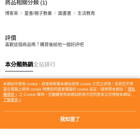
商品相關分類 (1)
博客來
童書/親子教養
圖畫書
生活教育
評價
喜歡這個商品嗎？購買後給他一個好評吧
本分類熱銷
全站排行
本網站中使用 cookie，欲查詢有關本網站使用 cookie 方式之詳情，及若您不希
熱門標籤
望在電腦上使用 cookie 時應如何變更電腦的 cookie 設定，請參閱本網站「
隱私
權條款
」之 Cookie 聲明。您繼續使用本網站即表示您同意本公司得按本網站使
用條款之 Cookie 聲明使用 cookie。
了解更多 >
我知道了