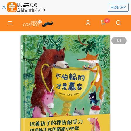
康是美網購
開啟APP
立刻使用官方APP
0
1
/
1