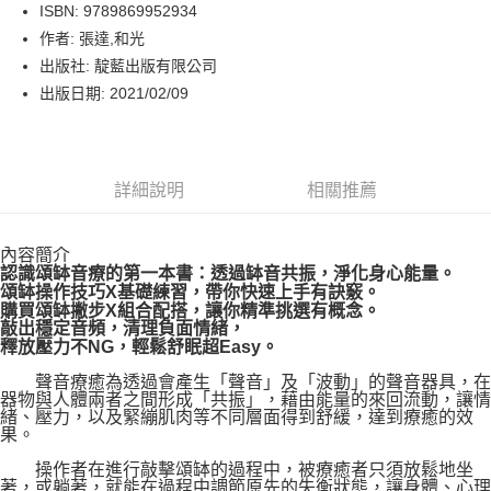
LINE Pay
ISBN: 9789869952934
作者: 張達,和光
Apple Pay
出版社: 靛藍出版有限公司
街口支付
出版日期: 2021/02/09
悠遊付
Google Pay
詳細說明
相關推薦
運送方式
內容簡介
博客來商品配送方式
認識頌缽音療的第一本書：透過缽音共振，淨化身心能量。
每筆NT$80，滿NT$1,000(含以上)免運費
頌缽操作技巧X基礎練習，帶你快速上手有訣竅。
購買頌缽撇步X組合配搭，讓你精準挑選有概念。
敲出穩定音頻，清理負面情緒，
釋放壓力不NG，輕鬆舒眠超Easy。
聲音療癒為透過會產生「聲音」及「波動」的聲音器具，在
器物與人體兩者之間形成「共振」，藉由能量的來回流動，讓情
緒、壓力，以及緊繃肌肉等不同層面得到舒緩，達到療癒的效
果。
操作者在進行敲擊頌缽的過程中，被療癒者只須放鬆地坐
著，或躺著，就能在過程中調節原先的失衡狀態，讓身體、心理