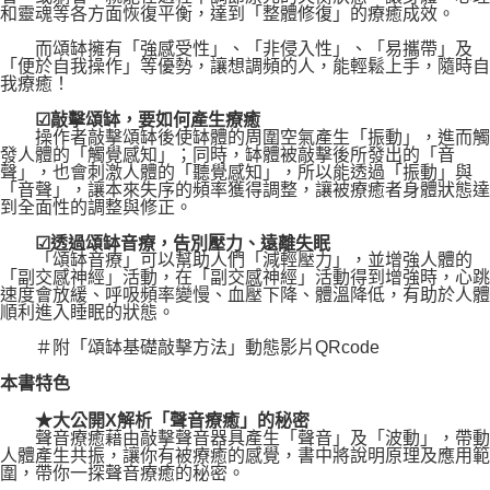
和靈魂等各方面恢復平衡，達到「整體修復」的療癒成效。
而頌缽擁有「強感受性」、「非侵入性」、「易攜帶」及
「便於自我操作」等優勢，讓想調頻的人，能輕鬆上手，隨時自
我療癒！
☑敲擊頌缽，要如何產生療癒
操作者敲擊頌缽後使缽體的周圍空氣產生「振動」，進而觸
發人體的「觸覺感知」；同時，缽體被敲擊後所發出的「音
聲」，也會刺激人體的「聽覺感知」，所以能透過「振動」與
「音聲」，讓本來失序的頻率獲得調整，讓被療癒者身體狀態達
到全面性的調整與修正。
☑透過頌缽音療，告別壓力、遠離失眠
「頌缽音療」可以幫助人們「減輕壓力」，並增強人體的
「副交感神經」活動，在「副交感神經」活動得到增強時，心跳
速度會放緩、呼吸頻率變慢、血壓下降、體溫降低，有助於人體
順利進入睡眠的狀態。
＃附「頌缽基礎敲擊方法」動態影片QRcode
本書特色
★大公開X解析「聲音療癒」的秘密
聲音療癒藉由敲擊聲音器具產生「聲音」及「波動」，帶動
人體產生共振，讓你有被療癒的感覺，書中將說明原理及應用範
圍，帶你一探聲音療癒的秘密。