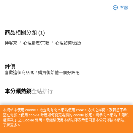
客服
商品相關分類 (1)
博客來
心理勵志/宗教
心理諮商/治療
評價
喜歡這個商品嗎？購買後給他一個好評吧
本分類熱銷
全站排行
本網站中使用 cookie，欲查詢有關本網站使用 cookie 方式之詳情，及若您不希
熱門標籤
望在電腦上使用 cookie 時應如何變更電腦的 cookie 設定，請參閱本網站「
隱私
權條款
」之 Cookie 聲明。您繼續使用本網站即表示您同意本公司得按本網站使
用條款之 Cookie 聲明使用 cookie。
了解更多 >