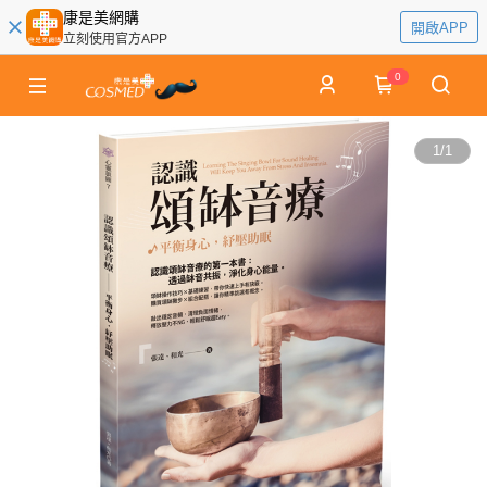
康是美網購
開啟APP
立刻使用官方APP
0
1
/
1