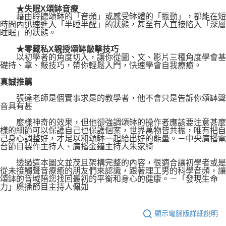
★失眠X頌缽音療
藉由聆聽頌缽的「音頻」或感受缽體的「振動」，都能在短
時間內迅速進入「半睡半醒」的狀態，甚至有人直接陷入「深層
睡眠」的狀態。
★零藏私X親授頌缽敲擊技巧
以初學者的角度切入，讓你從圖、文、影片三種角度學會基
礎持、拿、敲技巧，帶你輕鬆入門，快速學會自我療癒。
真誠推薦
張達老師是個實事求是的教學者，他不會只是告訴你頌缽聲
音具有甚
麼樣神奇的效果，但他卻強調頌缽的操作者應該要注意甚麼
樣的細節可以保護自己也保護個案，世界萬物皆共振，唯有把自
己身心調整好，才足以和頌缽一起給出好的能量。－中央廣播電
台節目製作主持人、廣播金鐘主持人朱家綺
透過這本圖文並茂且架構完整的內容，很適合讓初學者或是
從未接觸聲音療癒的朋友們來認識，跟著理工男的科學音頻，讓
頌缽的音域陪您找回最初的平衡和身心的健康。－「發現生命
力」廣播節目主持人佩如
顯示電腦版詳細說明