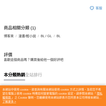
客服
商品相關分類 (1)
博客來
漫畫/輕小說
BL / GL
BL
評價
喜歡這個商品嗎？購買後給他一個好評吧
本分類熱銷
全站排行
本網站中使用 cookie，欲查詢有關本網站使用 cookie 方式之詳情，及若您不希
熱門標籤
望在電腦上使用 cookie 時應如何變更電腦的 cookie 設定，請參閱本網站「
隱私
權條款
」之 Cookie 聲明。您繼續使用本網站即表示您同意本公司得按本網站使
用條款之 Cookie 聲明使用 cookie。
了解更多 >