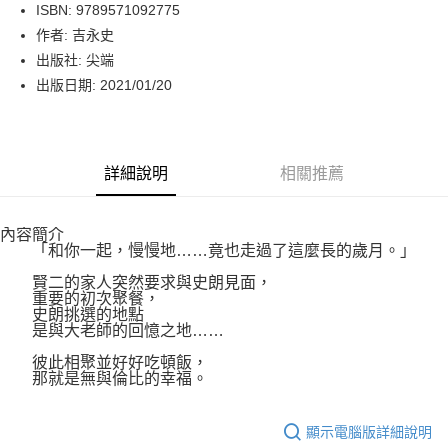
LINE Pay
ISBN: 9789571092775
作者: 吉永史
Apple Pay
出版社: 尖端
街口支付
出版日期: 2021/01/20
悠遊付
Google Pay
詳細說明
相關推薦
運送方式
內容簡介
博客來商品配送方式
「和你一起，慢慢地……竟也走過了這麼長的歲月。」
每筆NT$80，滿NT$1,000(含以上)免運費
賢二的家人突然要求與史朗見面，
重要的初次聚餐，
史朗挑選的地點
是與大老師的回憶之地……
彼此相聚並好好吃頓飯，
那就是無與倫比的幸福。
顯示電腦版詳細說明