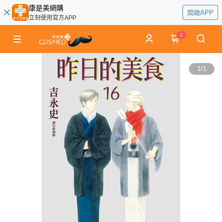
康是美網購
開啟APP
立刻使用官方APP
0
1
/
1