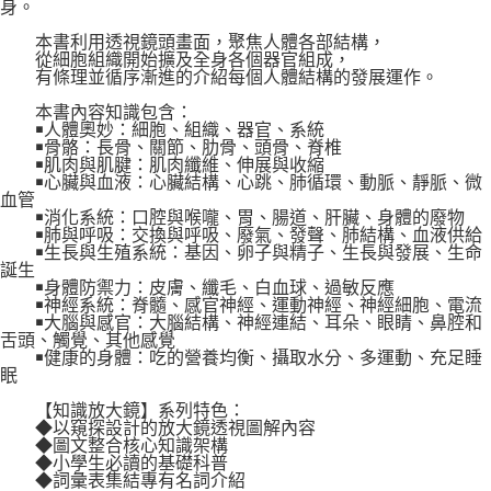
身。
本書利用透視鏡頭畫面，聚焦人體各部結構，
從細胞組織開始擴及全身各個器官組成，
有條理並循序漸進的介紹每個人體結構的發展運作。
本書內容知識包含：
￭人體奧妙：細胞、組織、器官、系統
￭骨骼：長骨、關節、肋骨、頭骨、脊椎
￭肌肉與肌腱：肌肉纖維、伸展與收縮
￭心臟與血液：心臟結構、心跳、肺循環、動脈、靜脈、微
血管
￭消化系統：口腔與喉嚨、胃、腸道、肝臟、身體的廢物
￭肺與呼吸：交換與呼吸、廢氣、發聲、肺結構、血液供給
￭生長與生殖系統：基因、卵子與精子、生長與發展、生命
誕生
￭身體防禦力：皮膚、纖毛、白血球、過敏反應
￭神經系統：脊髓、感官神經、運動神經、神經細胞、電流
￭大腦與感官：大腦結構、神經連結、耳朵、眼睛、鼻腔和
舌頭、觸覺、其他感覺
￭健康的身體：吃的營養均衡、攝取水分、多運動、充足睡
眠
【知識放大鏡】系列特色：
◆以窺探設計的放大鏡透視圖解內容
◆圖文整合核心知識架構
◆小學生必讀的基礎科普
◆詞彙表集結專有名詞介紹