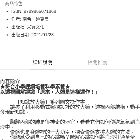
商品特色
LINE Pay
ISBN: 9789865071868
作者: 南希．迪克曼
Apple Pay
出版社: 采實文化
街口支付
出版日期: 2021/01/28
悠遊付
Google Pay
詳細說明
相關推薦
運送方式
內容簡介
博客來商品配送方式
★符合小學課綱培養科學素養★
每筆NT$80，滿NT$1,000(含以上)免運費
以透視圖解認識「原來，人體是這樣運作！」
－【知識放大鏡】系列圖文操作書－
讓孩子利用移動式窺探設計的放大鏡，透視內部結構，動手
發現新知識。
胸腔內部的肺是很神奇的器官，看看它們如何傳送氧氣到血
液中。
骨骼也是身體裡的一大功臣，探索骨骼支撐人體的方法。
你能感受到自己的心跳嗎？瞭解心跳如何將血液打通至全