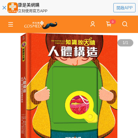
康是美網購
開啟APP
立刻使用官方APP
0
1
/
1