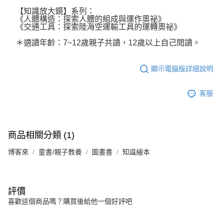
【知識放大鏡】系列：
《人體構造：探索人體的組成與運作奧祕》
《交通工具：探索陸海空運輸工具的運轉奧祕》
＊適讀年齡：7~12歲親子共讀，12歲以上自己閱讀。
顯示電腦版詳細說明
客服
商品相關分類 (1)
博客來
童書/親子教養
圖畫書
知識繪本
評價
喜歡這個商品嗎？購買後給他一個好評吧