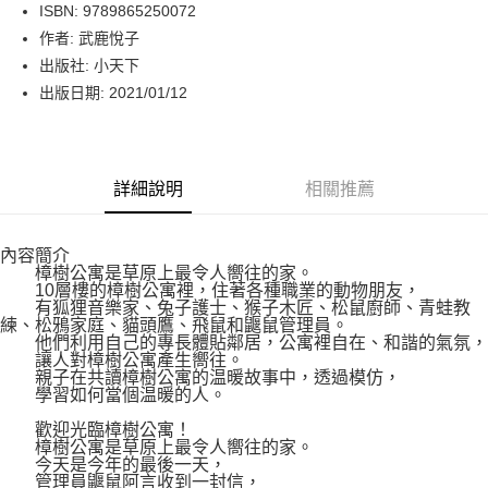
LINE Pay
ISBN: 9789865250072
作者: 武鹿悅子
Apple Pay
出版社: 小天下
街口支付
出版日期: 2021/01/12
悠遊付
Google Pay
詳細說明
相關推薦
運送方式
內容簡介
博客來商品配送方式
樟樹公寓是草原上最令人嚮往的家。
每筆NT$80，滿NT$1,000(含以上)免運費
10層樓的樟樹公寓裡，住著各種職業的動物朋友，
有狐狸音樂家、兔子護士、猴子木匠、松鼠廚師、青蛙教
練、松鴉家庭、貓頭鷹、飛鼠和鼴鼠管理員。
他們利用自己的專長體貼鄰居，公寓裡自在、和諧的氣氛，
讓人對樟樹公寓產生嚮往。
親子在共讀樟樹公寓的温暖故事中，透過模仿，
學習如何當個温暖的人。
歡迎光臨樟樹公寓！
樟樹公寓是草原上最令人嚮往的家。
今天是今年的最後一天，
管理員鼴鼠阿言收到一封信，