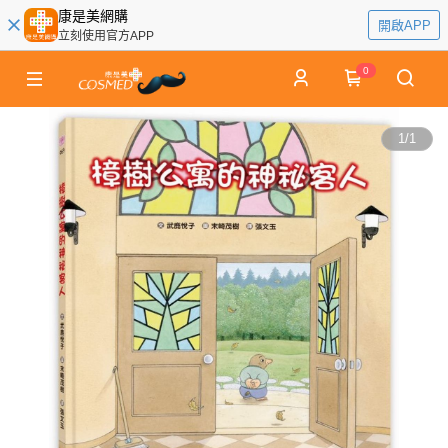
康是美網購
開啟APP
立刻使用官方APP
0
1
/
1