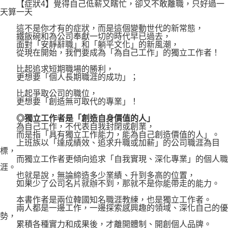
【症狀4】覺得自己低薪又瞎忙，卻又不敢離職，只好過一
天算一天
這不是你才有的症狀，而是這個變動世代的新常態，
鐵飯碗和為公司奉獻一切的時代早已過去，
面對「安靜辭職」和「躺平文化」的新風潮，
從現在開始，我們要成為「為自己工作」的獨立工作者！
比起追求短期職場的勝利，
更想要「個人長期職涯的成功」；
比起爭取公司的職位，
更想要「創造無可取代的專業」！
◎獨立工作者是「創造自身價值的人」
為自己工作，不代表自我封閉或創業，
而是指「具有獨立工作能力，能為自己創造價值的人」。
上班族以「達成績效、追求升職或加薪」的公司職涯為目
標，
而獨立工作者更傾向追求「自我實現、深化專業」的個人職
涯。
也就是說，無論締造多少業績、升到多高的位置，
如果少了公司名片就辦不到，那就不是你能帶走的能力。
本書作者是兩位韓國知名職涯教練，也是獨立工作者。
兩人都是一邊工作，一邊探索感興趣的領域、深化自己的優
勢，
累積各種實力和成果後，才離開體制、開創個人品牌。