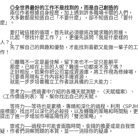
◎全世界最好的工作不是找到的，而是自己創造的
兩位作者根據自身經歷，加上遇到許多職場卡關的人們，
大多數都是知道自己「不要什麼」，卻不知道自己「要什
麼」。
要打破這樣的循環，首先就必須徹底改變求職的思維。
比起「想找什麼工作？」，更優先該問「我是什麼樣的
人？」
先了解自己的興趣和優勢，才能找到喜歡又能做一輩子的工
作！
◎離職不一定是最佳解，留下來也不一定只能躺平
那麼，已經在上班的人呢？難道一切都來不及了嗎？
正好相反，如果你把公司當成資源庫，將工作視為修練場，
只要善用現有工作內容和手邊資源，
就能一步步培養獨立工作者該具備的三大能力：
思考力──透過書中介紹的各種天賦測驗、〈天賦檔案〉、
〈工作價值列表〉等，幫你找出自己的天賦。
等待力──等待也是累積、專精和深化的過程，利用〈SPJH
座標圖〉找出可以深化的必殺技，以及轉職的策略和時間點，更
提出了進一步增加市場區隔性的「雙池策略」。
齋戒力──過程中可能會面臨時間、金錢的擔憂或是自我懷
疑，作者們洞察問題的本質，並一一消除你的疑慮。