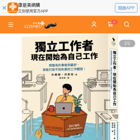
康是美網購
開啟APP
立刻使用官方APP
0
1
/
1