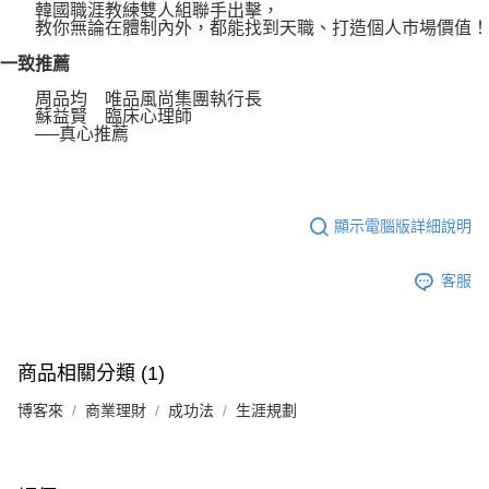
韓國職涯教練雙人組聯手出擊，
教你無論在體制內外，都能找到天職、打造個人市場價值！
一致推薦
周品均 唯品風尚集團執行長
蘇益賢 臨床心理師
──真心推薦
顯示電腦版詳細說明
客服
商品相關分類 (1)
博客來
商業理財
成功法
生涯規劃