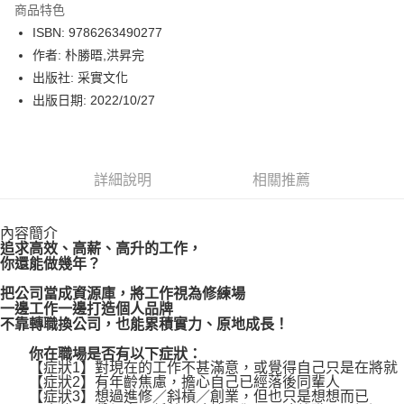
商品特色
LINE Pay
ISBN: 9786263490277
作者: 朴勝晤,洪昇完
Apple Pay
出版社: 采實文化
街口支付
出版日期: 2022/10/27
悠遊付
Google Pay
詳細說明
相關推薦
運送方式
內容簡介
博客來商品配送方式
追求高效、高薪、高升的工作，
每筆NT$80，滿NT$1,000(含以上)免運費
你還能做幾年？
把公司當成資源庫，將工作視為修練場
一邊工作一邊打造個人品牌
不靠轉職換公司，也能累積實力、原地成長！
你在職場是否有以下症狀：
【症狀1】對現在的工作不甚滿意，或覺得自己只是在將就
【症狀2】有年齡焦慮，擔心自己已經落後同輩人
【症狀3】想過進修／斜槓／創業，但也只是想想而已