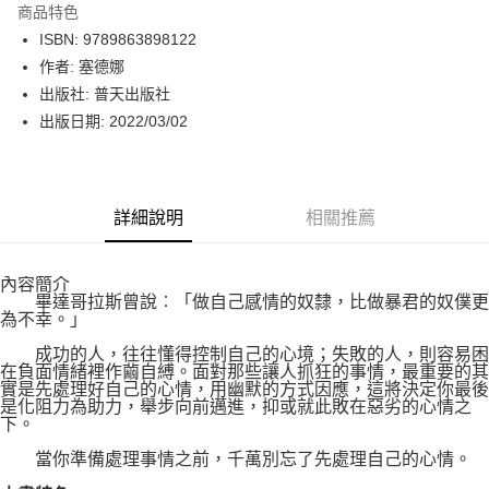
商品特色
LINE Pay
ISBN: 9789863898122
作者: 塞德娜
Apple Pay
出版社: 普天出版社
街口支付
出版日期: 2022/03/02
悠遊付
Google Pay
詳細說明
相關推薦
運送方式
內容簡介
博客來商品配送方式
畢達哥拉斯曾說︰「做自己感情的奴隸，比做暴君的奴僕更
每筆NT$80，滿NT$1,000(含以上)免運費
為不幸。」
成功的人，往往懂得控制自己的心境；失敗的人，則容易困
在負面情緒裡作繭自縛。面對那些讓人抓狂的事情，最重要的其
實是先處理好自己的心情，用幽默的方式因應，這將決定你最後
是化阻力為助力，舉步向前邁進，抑或就此敗在惡劣的心情之
下。
當你準備處理事情之前，千萬別忘了先處理自己的心情。