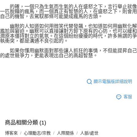
的確，一個只為生氣而生氣的人在盛怒之下，言行舉止就像
一匹脫韁的瘋馬，而一個真正有智慧的人，在盛怒之下，則會用
自己的機智，去駕馭那條可能變成瘋馬的舌頭。
幽默的人知道如何用微笑代替發飆，也知道如何用幽默化解
尷尬與窘迫。幽默可以直接讓對方卸下原有的心防，也可以緩和
潤原本僵持對立的氣氛。在這個紛紛擾擾的時代，許多無謂的爭
執衝突，都是溝通不良引起的。
如果你懂用幽默面對那些讓人抓狂的事情，不但能提昇自己
的處世競爭力，更能表現出自己的高超智慧。
顯示電腦版詳細說明
客服
商品相關分類 (1)
博客來
心理勵志/宗教
人際關係
人脈/處世