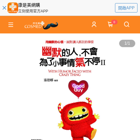
康是美網購
開啟APP
立刻使用官方APP
0
1
/
1