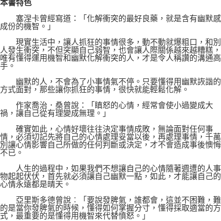
本書特色
塞涅卡曾經寫道：「化解衝突的最好良藥，就是含有幽默感
成份的機智。」
現實生活中，讓人抓狂的事情很多，動不動就爆粗口，和別
人發生衝突，不但突顯自己弱智，也會讓人際關係越來越糟糕，
唯有懂得運用機智和幽默化解衝突的人，才是令人稱讚的溝通高
手。
幽默的人，不會為了小事情氣不停。只要懂得用幽默詼諧的
方式面對，那些讓你抓狂的事情，很快就能輕鬆化解。
作家喬治．桑曾說：「瞋怒的心情，經常會使小過變成大
禍，讓自己從有理變成無理。」
確實如此，心情好壞往往決定事情成敗，無論面對任何事
情，必須切記先將自己的心情處理妥當以後，再處理事情，千萬
別讓心情影響自己所做的任何判斷或決定，才不會造成事後懊悔
不已。
人生的過程中，如果我們不想讓自己的心情隨著週遭的人事
物起起伏伏，首先就必須讓自己幽默一點，如此，才能讓自己的
心情永遠都是晴天。
亞里斯多德曾說︰「要說發脾氣，誰都會，這並不困難，難
的是當你發脾氣的時候，懂得如何掌握分寸，懂得採取適當的方
式，最重要的是懂得用機智來代替憤怒。」