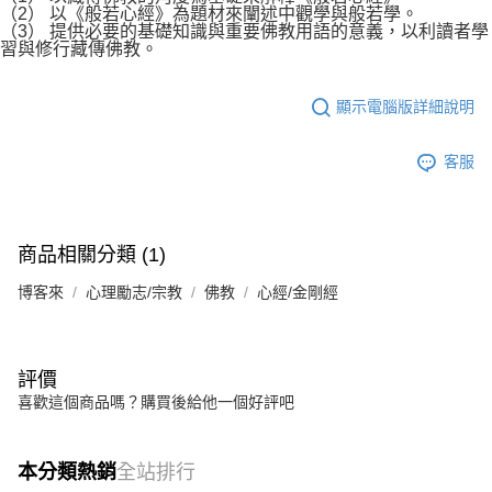
（2） 以《般若心經》為題材來闡述中觀學與般若學。
（3） 提供必要的基礎知識與重要佛教用語的意義，以利讀者學
習與修行藏傳佛教。
顯示電腦版詳細說明
客服
商品相關分類 (1)
博客來
心理勵志/宗教
佛教
心經/金剛經
評價
喜歡這個商品嗎？購買後給他一個好評吧
本分類熱銷
全站排行