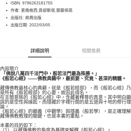
LINE Pay
ISBN: 9786263181755
作者: 索南格西,貢卻斯塔,齋藤保高
Apple Pay
出版社: 商周出版
街口支付
出版日期: 2022/03/05
悠遊付
Google Pay
詳細說明
相關推薦
運送方式
內容簡介
博客來商品配送方式
「佛說八萬四千法門中，般若法門最為殊勝。」
每筆NT$80，滿NT$1,000(含以上)免運費
《般若心經》——佛教典籍中，最扼要、究竟、甚深的精髓。
藏傳佛教最核心的典籍，就是《般若經部》，而《般若心經》乃
是所有《般若經部》的心要，故因此得名。
在言簡意賅的《般若心經》中，含藏著釋尊的真意。其中明白顯
說的是空性與緣起，而隱藏於字裡行間的是五道與十地的修行理
論。
《般若心經》的顯義（中觀學）與隱義（般若學），是正確理解
藏傳佛教教理的關鍵，也是本書的重點。
本書的目的如下：
（1） 以藏傳佛教的角度為基礎來解釋《般若心經》。