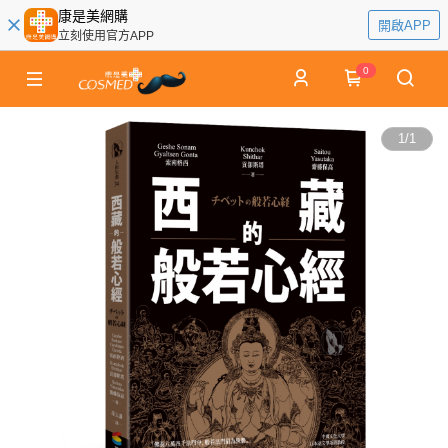
康是美網購
開啟APP
立刻使用官方APP
0
1
/
1